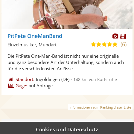
Diese
Di
PitPete OneManBand
Künst
Kü
(6)
4,8
Einzelmusiker, Mundart
stellt
ste
von
Die PitPete One-Man-Band ist nicht nur eine originelle
Fotos
Vi
5
und ganz besondere Art der Unterhaltung, sondern auch
bereit
ber
Sternen
für die verschiedensten Anlässe ...
Standort:
Ingoldingen
(DE)
-
148 km von Karlsruhe
Gage:
auf Anfrage
Informationen zum Ranking dieser Liste
Weiter
Cookies und Datenschutz