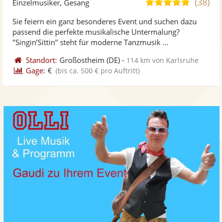
(38)
4,9
Einzelmusiker, Gesang
stellt
ste
von
Sie feiern ein ganz besonderes Event und suchen dazu
Fotos
Vi
5
passend die perfekte musikalische Untermalung?
bereit
ber
Sternen
"Singin’Sittin" steht für moderne Tanzmusik ...
Standort:
Großostheim
(DE)
-
114 km von Karlsruhe
Gage:
€
(bis ca. 500 € pro Auftritt)