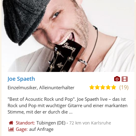
Diese
Di
Joe Spaeth
Künst
Kü
(19)
5,0
Einzelmusiker, Alleinunterhalter
stellt
ste
von
"Best of Acoustic Rock und Pop". Joe Spaeth live – das ist
Fotos
Vi
5
Rock und Pop mit wuchtiger Gitarre und einer markanten
bereit
ber
Sternen
Stimme, mit der er durch die ...
Standort:
Tübingen
(DE)
-
72 km von Karlsruhe
Gage:
auf Anfrage