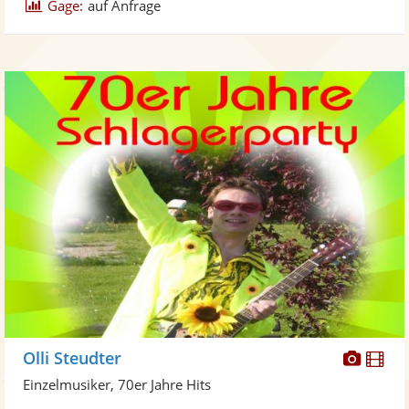
Gage:
auf Anfrage
Diese
Di
Olli Steudter
Künst
Kü
Einzelmusiker, 70er Jahre Hits
stellt
ste