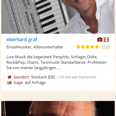
Diese
Di
eberhard graf
Künst
Kü
(53)
4,9
Einzelmusiker, Alleinunterhalter
stellt
ste
von
Live-Musik die begeistert! Partyhits, Schlager,Oldie,
Fotos
Vi
5
Rock&Pop, Charts, Tanzmusik-Standarttänze. Profitieren
bereit
ber
Sternen
Sie von meiner langjährigen ...
Standort:
Stockach
(DE)
-
137 km von Karlsruhe
Gage:
auf Anfrage