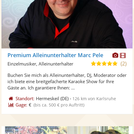
Diese
Di
Premium Alleinunterhalter Marc Pele
Künst
Kü
(2)
5,0
Einzelmusiker, Alleinunterhalter
stellt
ste
von
Buchen Sie mich als Alleinunterhalter, DJ, Moderator oder
Fotos
Vi
5
ich biete eine breitgefächerte Karaoke Show für Ihre
bereit
ber
Sternen
Gäste an. Ich garantiere Ihnen: ...
Standort:
Hermeskeil
(DE)
-
126 km von Karlsruhe
Gage:
€
(bis ca. 500 € pro Auftritt)