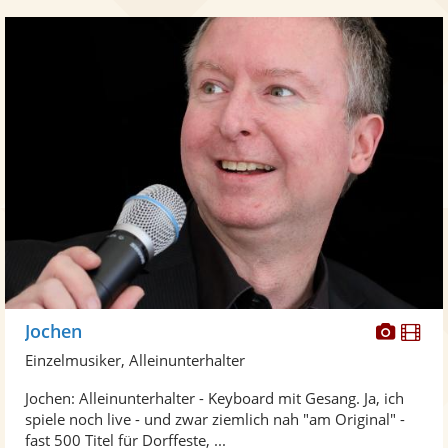
Diese
Di
Jochen
Künst
Kü
Einzelmusiker, Alleinunterhalter
stellt
ste
Jochen: Alleinunterhalter - Keyboard mit Gesang. Ja, ich
Fotos
Vi
spiele noch live - und zwar ziemlich nah "am Original" -
bereit
ber
fast 500 Titel für Dorffeste, ...