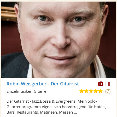
Diese
Di
Robin Weisgerber - Der Gitarrist
Künst
Kü
(7)
5,0
Einzelmusiker, Gitarre
stellt
ste
von
Der Gitarrist - Jazz,Bossa & Evergreens. Mein Solo-
Fotos
Vi
5
Gitarrenprogramm eignet sich hervorragend für Hotels,
bereit
ber
Sternen
Bars, Restaurants, Matinéen, Messen ...