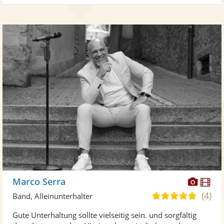
Diese
Di
Marco Serra
Künst
Kü
(4)
5,0
Band, Alleinunterhalter
stellt
ste
von
Gute Unterhaltung sollte vielseitig sein. und sorgfältig
Fotos
Vi
5