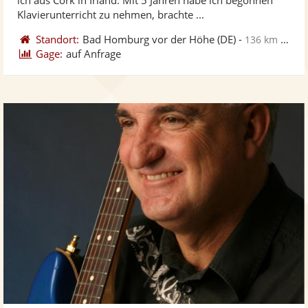
bereit
ber
Sternen
Klavierunterricht zu nehmen, brachte ...
Standort:
Bad Homburg vor der Höhe
(DE)
-
136 km von Karlsruhe
Gage:
auf Anfrage