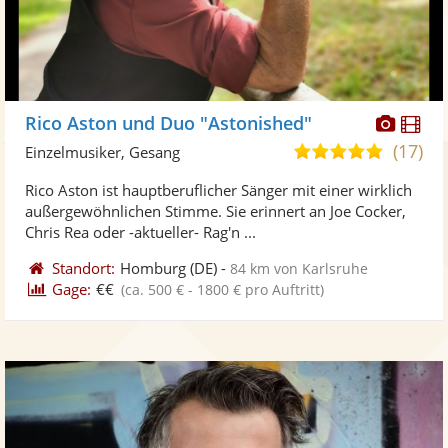
Diese
Di
Rico Aston und Duo "Astonished"
Künst
Kü
(17)
4,9
Einzelmusiker, Gesang
stellt
ste
von
Rico Aston ist hauptberuflicher Sänger mit einer wirklich
Fotos
Vi
5
außergewöhnlichen Stimme. Sie erinnert an Joe Cocker,
bereit
ber
Sternen
Chris Rea oder -aktueller- Rag'n ...
Standort:
Homburg
(DE)
-
84 km von Karlsruhe
Gage:
€€
(ca. 500 € - 1800 € pro Auftritt)