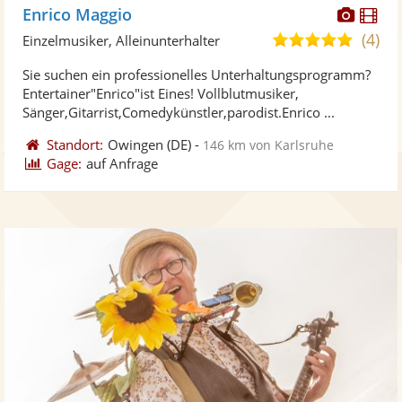
Diese
Di
Enrico Maggio
Künst
Kü
(4)
5,0
Einzelmusiker, Alleinunterhalter
stellt
ste
von
Sie suchen ein professionelles Unterhaltungsprogramm?
Fotos
Vi
5
Entertainer"Enrico"ist Eines! Vollblutmusiker,
bereit
ber
Sternen
Sänger,Gitarrist,Comedykünstler,parodist.Enrico ...
Standort:
Owingen
(DE)
-
146 km von Karlsruhe
Gage:
auf Anfrage