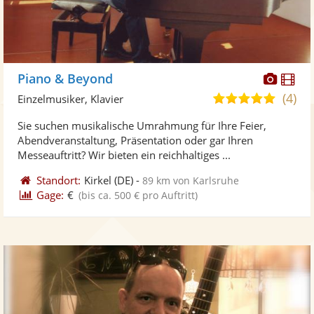
Diese
Di
Piano & Beyond
Künst
Kü
(4)
4,9
Einzelmusiker, Klavier
stellt
ste
von
Sie suchen musikalische Umrahmung für Ihre Feier,
Fotos
Vi
5
Abendveranstaltung, Präsentation oder gar Ihren
bereit
ber
Sternen
Messeauftritt? Wir bieten ein reichhaltiges ...
Standort:
Kirkel
(DE)
-
89 km von Karlsruhe
Gage:
€
(bis ca. 500 € pro Auftritt)