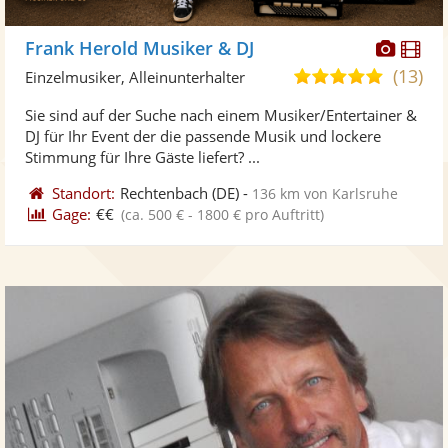
Diese
Di
Frank Herold Musiker & DJ
Künst
Kü
(13)
4,9
Einzelmusiker, Alleinunterhalter
stellt
ste
von
Sie sind auf der Suche nach einem Musiker/Entertainer &
Fotos
Vi
5
DJ für Ihr Event der die passende Musik und lockere
bereit
ber
Sternen
Stimmung für Ihre Gäste liefert? ...
Standort:
Rechtenbach
(DE)
-
136 km von Karlsruhe
Gage:
€€
(ca. 500 € - 1800 € pro Auftritt)