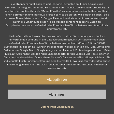
eventpeppers nutzt Cookies und Tracking-Technologien. Einige Cookies und
Datenverarbeitungen sind für die Funktion unserer Website zwingend erforderlich (z. B.
um Künstler im Künstlerkorb "Meine Künstler" zu sammeln), andere helfen uns, Ihnen
einen optimierten und individualisierten Service zu bieten. Wir binden so auch Tools
externer Dienstleister wie z. B. Google, Facebook und Vimeo auf unserer Website ein.
Durch die Einbindung dieser Tools werden personenbezogene Daten an
Auch interessant:
Drittplattformen - auch außerhalb des Europäischen Wirtschaftsraums - übermittelt
und verarbeitet.
Klicken Sie bitte auf «Akzeptieren», wenn Sie mit der Verwendung aller Cookies
einverstanden sind und in die Datenverarbeitung durch Drittplattformen auch
Lateinamerikanische Musik
Spanisch
Bauchredner
außerhalb des Europäischen Wirtschaftsraums nach Art. 49 Abs. 1 lit. a DSGVO
zustimmen. In diesem Fall werden insbesondere Videoplayer von YouTube, Vimeo und
Dailymotion, Google Maps, Google Analytics und Facebook-Einbindungen aktiviert. Beim
Klick auf «Ablehnen» werden nicht unbedingt erforderlich Cookies und Tools externer
Dienstleister deaktiviert. Durch einen Klick auf «Datenschutz-Einstellungen» können Sie
individuelle Einstellungen treffen und bereits erteilte Einwilligungen widerrufen. Diese
Einstellungen erreichen Sie auch jederzeit über den Link «Datenschutz» im Footer
unserer Website.
Wie funktioniert's?
Akzeptieren
1. Kostenlos anfragen
Starten Sie mit dem Button 'Kostenlos anfragen' eine Anfrage an die für
Ablehnen
Sie interessanten Ensembles - also z. B. bestimmte Alleinunterhalter.
Diesen Button finden Sie auf den jeweiligen Künstler-Profil-Seiten der
Musiker.
Datenschutz-Einstellungen