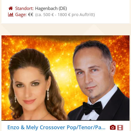
Standort:
Hagenbach
(DE)
Gage:
€€
(ca. 500 € - 1800 € pro Auftritt)
Diese
Di
Enzo & Mely Crossover Pop/Tenor/Party