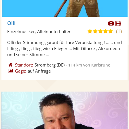
Diese
Di
Olli
Künst
Kü
(1)
5,0
Einzelmusiker, Alleinunterhalter
stellt
ste
von
Olli der Stimmungsgarant für Ihre Veranstaltung ! ...... und
Fotos
Vi
5
I flieg , flieg , flieg wie a Flieger.... Mit Gitarre , Akkordeon
bereit
ber
Sternen
und seiner Stimme ...
Standort:
Stromberg
(DE)
-
114 km von Karlsruhe
Gage:
auf Anfrage