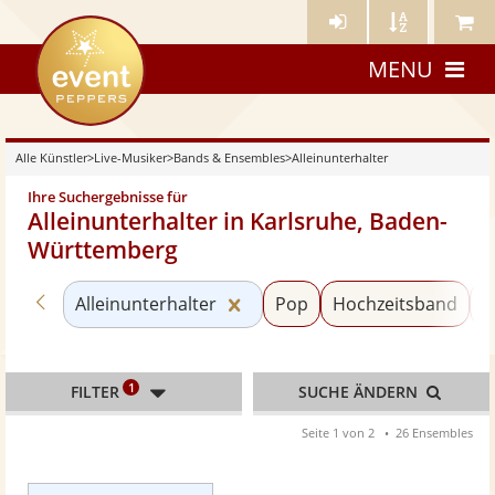
Künstler-
Künstler
Meine
eventpeppers
Login
A-
Künstle
MENU
Z
Alle Künstler
>
Live-Musiker
>
Bands & Ensembles
>
Alleinunterhalter
Ihre Suchergebnisse für
Alleinunterhalter in Karlsruhe, Baden-
Württemberg
Zurück zu «Bands & Ensembles»
Kategorie «Alleinunterhalter
Alleinunterhalter
Pop
Hochzeitsband
S
1
FILTER
SUCHE ÄNDERN
Seite 1 von 2
26 Ensembles