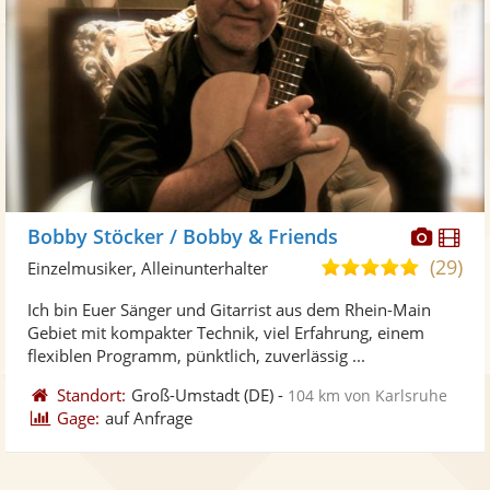
Diese
Di
Bobby Stöcker / Bobby & Friends
Künst
Kü
(29)
5,0
Einzelmusiker, Alleinunterhalter
stellt
ste
von
Ich bin Euer Sänger und Gitarrist aus dem Rhein-Main
Fotos
Vi
5
Gebiet mit kompakter Technik, viel Erfahrung, einem
bereit
ber
Sternen
flexiblen Programm, pünktlich, zuverlässig ...
Standort:
Groß-Umstadt
(DE)
-
104 km von Karlsruhe
Gage:
auf Anfrage