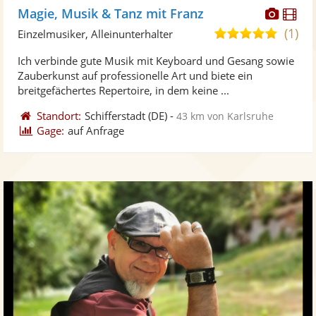
Diese
Di
Magie, Musik & Tanz mit Franz
Künst
Kü
(1)
5,0
Einzelmusiker, Alleinunterhalter
stellt
ste
von
Ich verbinde gute Musik mit Keyboard und Gesang sowie
Fotos
Vi
5
Zauberkunst auf professionelle Art und biete ein
bereit
ber
Sternen
breitgefächertes Repertoire, in dem keine ...
Standort:
Schifferstadt
(DE)
-
43 km von Karlsruhe
Gage:
auf Anfrage