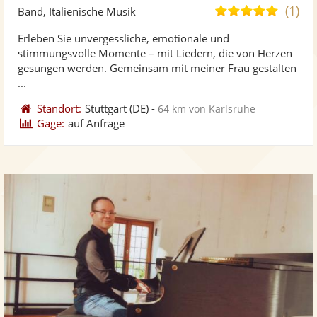
Künst
Kü
(1)
5,0
Band, Italienische Musik
stellt
ste
von
Erleben Sie unvergessliche, emotionale und
Fotos
Vi
5
stimmungsvolle Momente – mit Liedern, die von Herzen
bereit
ber
Sternen
gesungen werden. Gemeinsam mit meiner Frau gestalten
...
Standort:
Stuttgart
(DE)
-
64 km von Karlsruhe
Gage:
auf Anfrage