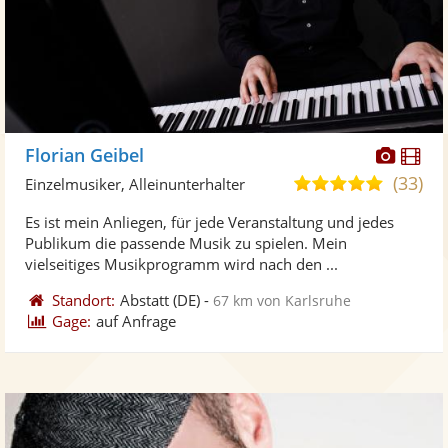
Diese
Di
Florian Geibel
Künst
Kü
(33)
4,9
Einzelmusiker, Alleinunterhalter
stellt
ste
von
Es ist mein Anliegen, für jede Veranstaltung und jedes
Fotos
Vi
5
Publikum die passende Musik zu spielen. Mein
bereit
ber
Sternen
vielseitiges Musikprogramm wird nach den ...
Standort:
Abstatt
(DE)
-
67 km von Karlsruhe
Gage:
auf Anfrage