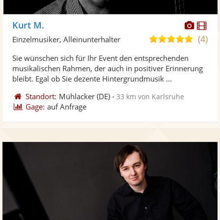
Diese
Di
Kurt M.
Künst
Kü
(4)
4,8
Einzelmusiker, Alleinunterhalter
stellt
ste
von
Sie wünschen sich für Ihr Event den entsprechenden
Fotos
Vi
5
musikalischen Rahmen, der auch in positiver Erinnerung
bereit
ber
Sternen
bleibt. Egal ob Sie dezente Hintergrundmusik ...
Standort:
Mühlacker
(DE)
-
33 km von Karlsruhe
Gage:
auf Anfrage