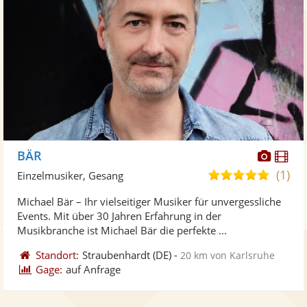
Diese
Di
BÄR
Künst
Kü
(1)
5,0
Einzelmusiker, Gesang
stellt
ste
von
Michael Bär – Ihr vielseitiger Musiker für unvergessliche
Fotos
Vi
5
Events. Mit über 30 Jahren Erfahrung in der
bereit
ber
Sternen
Musikbranche ist Michael Bär die perfekte ...
Standort:
Straubenhardt
(DE)
-
20 km von Karlsruhe
Gage:
auf Anfrage