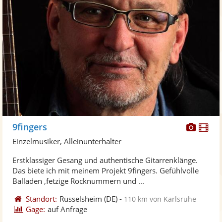
Diese
Di
9fingers
Künst
Kü
Einzelmusiker, Alleinunterhalter
stellt
ste
Erstklassiger Gesang und authentische Gitarrenklänge.
Fotos
Vi
Das biete ich mit meinem Projekt 9fingers. Gefühlvolle
bereit
ber
Balladen ,fetzige Rocknummern und ...
Standort:
Rüsselsheim
(DE)
-
110 km von Karlsruhe
Gage:
auf Anfrage