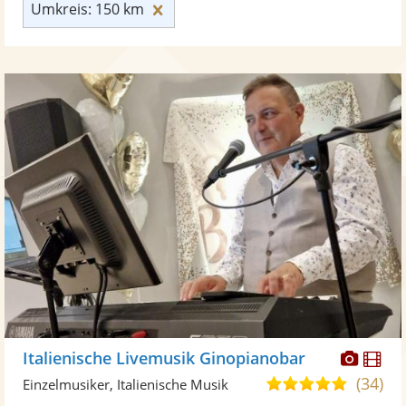
Umkreis: 150 km zurücksetzen
Umkreis: 150 km
Diese
Di
Italienische Livemusik Ginopianobar
Künst
Kü
(34)
5,0
Einzelmusiker, Italienische Musik
stellt
ste
von