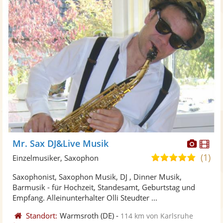
Diese
Di
Mr. Sax DJ&Live Musik
Künst
Kü
(1)
5,0
Einzelmusiker, Saxophon
stellt
ste
von
Saxophonist, Saxophon Musik, DJ , Dinner Musik,
Fotos
Vi
5
Barmusik - für Hochzeit, Standesamt, Geburtstag und
bereit
ber
Sternen
Empfang. Alleinunterhalter Olli Steudter ...
Standort:
Warmsroth
(DE)
-
114 km von Karlsruhe