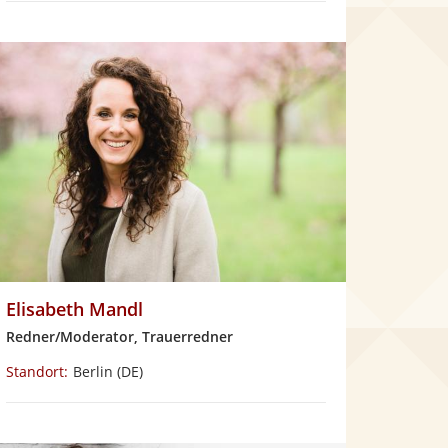
n
5
S
t
e
r
n
e
n
Elisabeth Mandl
Redner/Moderator, Trauerredner
Standort:
Berlin
(DE)