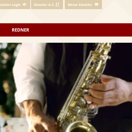
ünstler-Login
Künstler A-Z
Meine Künstler
REDNER