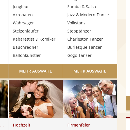
Jongleur
Samba & Salsa
Akrobaten
Jazz & Modern Dance
Wahrsager
Volkstanz
Stelzenläufer
Stepptänzer
Kabarettist & Komiker
Charleston Tänzer
Bauchredner
Burlesque Tänzer
Ballonkünstler
Gogo Tänzer
MEHR AUSWAHL
MEHR AUSWAHL
Moderatoren & Redner
Hochzeit
Firmenfeier