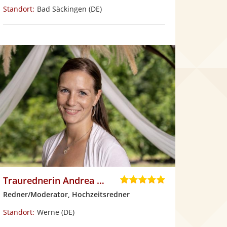
v
Standort:
Bad Säckingen
(DE)
o
n
5
S
t
e
r
n
e
n
Traurednerin Andrea Neumann
5
,
Redner/Moderator, Hochzeitsredner
0
v
Standort:
Werne
(DE)
o