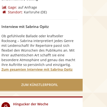
0
v
Gage:
auf Anfrage
o
Standort:
Karlsruhe
(DE)
n
5
S
Interview mit Sabrina Opitz
t
e
Ob gefühlvolle Ballade oder kraftvoller
r
Rocksong – Sabrina interpretiert jedes Genre
n
mit Leidenschaft! Ihr Repertoire passt sich
e
flexibel den Wünschen des Publikums an. Mit
n
ihrer authentischen Art schafft sie eine
besondere Atmosphäre und genau das macht
ihre Auftritte so persönlich und einzigartig.
Zum gesamten Interview mit Sabrina Opitz
ZUM KÜNSTLERPROFIL
Hingucker der Woche