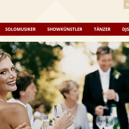
K
SOLOMUSIKER
SHOWKÜNSTLER
TÄNZER
DJS