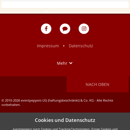
eventpeppers
Blog
eventpeppers
auf
auf
Facebook
Instagram
•
Impressum
Datenschutz
Show
Mehr
NACH OBEN
© 2010-2026 eventpeppers UG (haftungsbeschränkt) & Co. KG - Alle Rechte
vorbehalten.
Cookies und Datenschutz
eventpeppers nutzt Cookies und Tracking-Technologien. Einige Cookies und