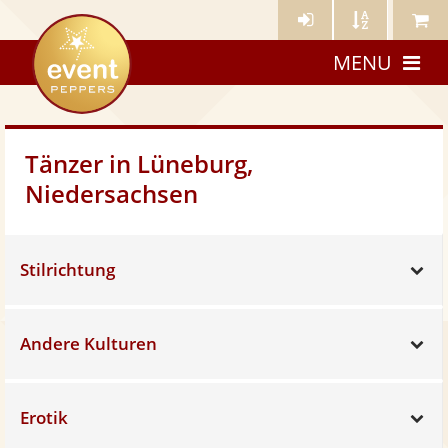
Künstler-
Künstler
Meine
eventpeppers
Login
A-
Künstle
MENU
Z
Tänzer in Lüneburg,
Niedersachsen
Stilrichtung
Sh
Andere Kulturen
Sh
Erotik
Sh