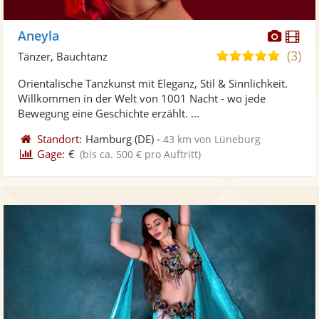
Diese
Di
Aneyla
Künst
Kü
(3)
5,0
Tänzer, Bauchtanz
stellt
ste
von
Orientalische Tanzkunst mit Eleganz, Stil & Sinnlichkeit.
Fotos
Vi
5
Willkommen in der Welt von 1001 Nacht - wo jede
bereit
ber
Sternen
Bewegung eine Geschichte erzählt. ...
Standort:
Hamburg
(DE)
-
43 km von Lüneburg
Gage:
€
(bis ca. 500 € pro Auftritt)