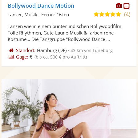
Diese
Di
Bollywood Dance Motion
Künst
Kü
(4)
5,0
Tänzer, Musik - Ferner Osten
stellt
ste
von
Tanzen wie in einem bunten indischen Bollywoodfilm.
Fotos
Vi
5
Tolle Rhythmen, Gute-Laune-Musik & farbenfrohe
bereit
ber
Sternen
Kostüme... Die Tanzgruppe "Bollywood Dance ...
Standort:
Hamburg
(DE)
-
43 km von Lüneburg
Gage:
€
(bis ca. 500 € pro Auftritt)