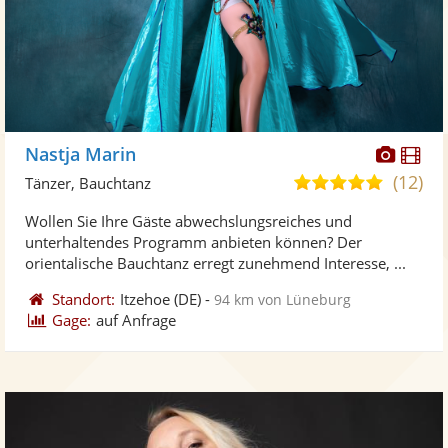
Diese
Di
Nastja Marin
Künst
Kü
(12)
5,0
Tänzer, Bauchtanz
stellt
ste
von
Wollen Sie Ihre Gäste abwechslungsreiches und
Fotos
Vi
5
unterhaltendes Programm anbieten können? Der
bereit
ber
Sternen
orientalische Bauchtanz erregt zunehmend Interesse, ...
Standort:
Itzehoe
(DE)
-
94 km von Lüneburg
Gage:
auf Anfrage