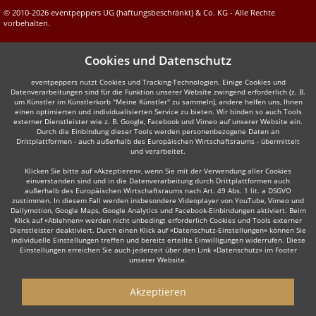
© 2010-2026 eventpeppers UG (haftungsbeschränkt) & Co. KG - Alle Rechte
vorbehalten.
Cookies und Datenschutz
eventpeppers nutzt Cookies und Tracking-Technologien. Einige Cookies und
Datenverarbeitungen sind für die Funktion unserer Website zwingend erforderlich (z. B.
um Künstler im Künstlerkorb "Meine Künstler" zu sammeln), andere helfen uns, Ihnen
einen optimierten und individualisierten Service zu bieten. Wir binden so auch Tools
externer Dienstleister wie z. B. Google, Facebook und Vimeo auf unserer Website ein.
Durch die Einbindung dieser Tools werden personenbezogene Daten an
Drittplattformen - auch außerhalb des Europäischen Wirtschaftsraums - übermittelt
und verarbeitet.
Klicken Sie bitte auf «Akzeptieren», wenn Sie mit der Verwendung aller Cookies
einverstanden sind und in die Datenverarbeitung durch Drittplattformen auch
außerhalb des Europäischen Wirtschaftsraums nach Art. 49 Abs. 1 lit. a DSGVO
zustimmen. In diesem Fall werden insbesondere Videoplayer von YouTube, Vimeo und
Dailymotion, Google Maps, Google Analytics und Facebook-Einbindungen aktiviert. Beim
Klick auf «Ablehnen» werden nicht unbedingt erforderlich Cookies und Tools externer
Dienstleister deaktiviert. Durch einen Klick auf «Datenschutz-Einstellungen» können Sie
individuelle Einstellungen treffen und bereits erteilte Einwilligungen widerrufen. Diese
Einstellungen erreichen Sie auch jederzeit über den Link «Datenschutz» im Footer
unserer Website.
Akzeptieren