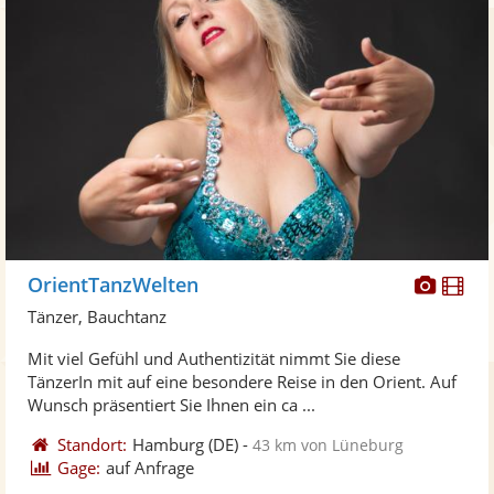
Diese
Di
OrientTanzWelten
Künst
Kü
Tänzer, Bauchtanz
stellt
ste
Mit viel Gefühl und Authentizität nimmt Sie diese
Fotos
Vi
TänzerIn mit auf eine besondere Reise in den Orient. Auf
bereit
ber
Wunsch präsentiert Sie Ihnen ein ca ...
Standort:
Hamburg
(DE)
-
43 km von Lüneburg
Gage:
auf Anfrage