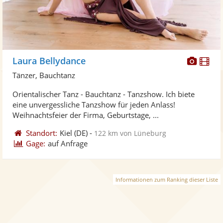
Diese
Di
Laura Bellydance
Künst
Kü
Tänzer, Bauchtanz
stellt
ste
Orientalischer Tanz - Bauchtanz - Tanzshow. Ich biete
Fotos
Vi
eine unvergessliche Tanzshow für jeden Anlass!
bereit
ber
Weihnachtsfeier der Firma, Geburtstage, ...
Standort:
Kiel
(DE)
-
122 km von Lüneburg
Gage:
auf Anfrage
Informationen zum Ranking dieser Liste