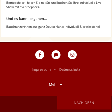
Betriebsfeier - feiern Sie mit Stil und buchen Sie Ihre individuelle Live-
Show mit eventpeppers.
Und es kann losgehen...
Bauchtänzerinnen aus ganz Deutschland: individuell & professionell.
eventpeppers
Blog
eventpeppers
auf
auf
Facebook
Instagram
•
Impressum
Datenschutz
Show
Mehr
NACH OBEN