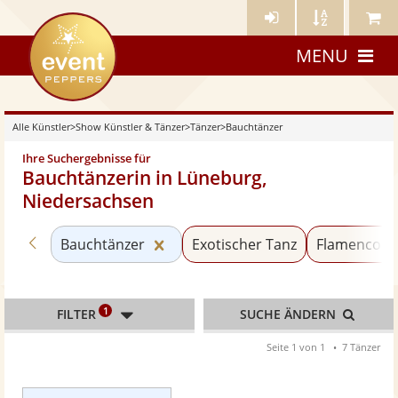
Künstler-
Künstler
Meine
eventpeppers
Login
A-
Künstle
MENU
Z
Alle Künstler
>
Show Künstler & Tänzer
>
Tänzer
>
Bauchtänzer
Ihre Suchergebnisse für
Bauchtänzerin in Lüneburg,
Niedersachsen
Zurück zu «Tänzer»
Kategorie «Bauchtänzer» zurücks
Bauchtänzer
Exotischer Tanz
Flamenco T
1
FILTER
SUCHE ÄNDERN
Seite 1 von 1
7 Tänzer