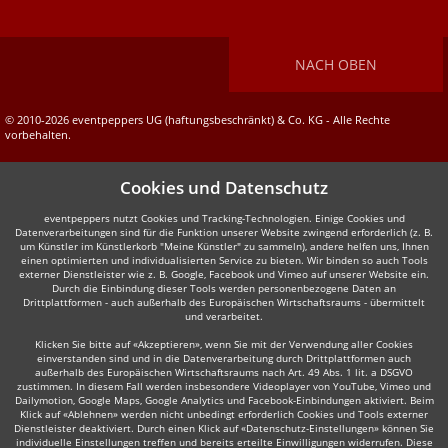
NACH OBEN
© 2010-2026 eventpeppers UG (haftungsbeschränkt) & Co. KG - Alle Rechte
vorbehalten.
Cookies und Datenschutz
eventpeppers nutzt Cookies und Tracking-Technologien. Einige Cookies und
Datenverarbeitungen sind für die Funktion unserer Website zwingend erforderlich (z. B.
um Künstler im Künstlerkorb "Meine Künstler" zu sammeln), andere helfen uns, Ihnen
einen optimierten und individualisierten Service zu bieten. Wir binden so auch Tools
externer Dienstleister wie z. B. Google, Facebook und Vimeo auf unserer Website ein.
Durch die Einbindung dieser Tools werden personenbezogene Daten an
Drittplattformen - auch außerhalb des Europäischen Wirtschaftsraums - übermittelt
und verarbeitet.
Klicken Sie bitte auf «Akzeptieren», wenn Sie mit der Verwendung aller Cookies
einverstanden sind und in die Datenverarbeitung durch Drittplattformen auch
außerhalb des Europäischen Wirtschaftsraums nach Art. 49 Abs. 1 lit. a DSGVO
zustimmen. In diesem Fall werden insbesondere Videoplayer von YouTube, Vimeo und
Dailymotion, Google Maps, Google Analytics und Facebook-Einbindungen aktiviert. Beim
Klick auf «Ablehnen» werden nicht unbedingt erforderlich Cookies und Tools externer
Dienstleister deaktiviert. Durch einen Klick auf «Datenschutz-Einstellungen» können Sie
individuelle Einstellungen treffen und bereits erteilte Einwilligungen widerrufen. Diese