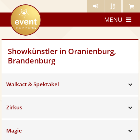
Künstler-
Künstler
Meine
eventpeppers
Login
A-
Künstle
MENU
Z
Showkünstler in Oranienburg,
Brandenburg
Walkact & Spektakel
Sh
Zirkus
Sh
Magie
Sh