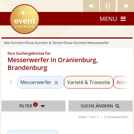
Künstler-
Künstler
Meine
eventpeppers
Login
A-
Künstle
MENU
Z
Alle Künstler
>
Show Künstler & Tänzer
>
Show Künstler
>
Messerwerfer
Ihre Suchergebnisse für
Messerwerfer in Oranienburg,
Brandenburg
Zurück zu «Show Künstler»
Kategorie «Messerwerfer» zurüc
Messerwerfer
Varieté & Travestie
Animati
1
FILTER
SUCHE ÄNDERN
Seite 1 von 1
2 Showkünstler