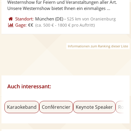
Westernshow für Feiern und Veranstaltungen aller Art.
bereit
ber
Sternen
Unsere Westernshow bietet Ihnen ein einmaliges ...
Standort:
München
(DE)
-
525 km von Oranienburg
Gage:
€€
(ca. 500 € - 1800 € pro Auftritt)
Informationen zum Ranking dieser Liste
Auch interessant:
Karaokeband
Conférencier
Keynote Speaker
Rock'