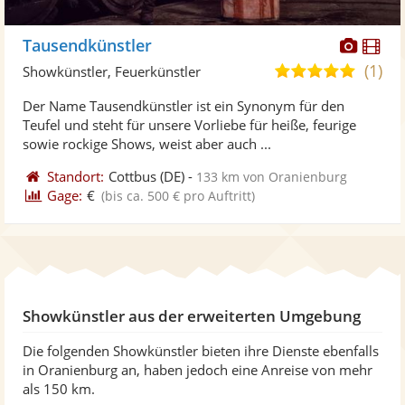
Diese
Di
Tausendkünstler
Künst
Kü
(1)
5,0
Showkünstler, Feuerkünstler
stellt
ste
von
Der Name Tausendkünstler ist ein Synonym für den
Fotos
Vi
5
Teufel und steht für unsere Vorliebe für heiße, feurige
bereit
ber
Sternen
sowie rockige Shows, weist aber auch ...
Standort:
Cottbus
(DE)
-
133 km von Oranienburg
Gage:
€
(bis ca. 500 € pro Auftritt)
Showkünstler aus der erweiterten Umgebung
Die folgenden Showkünstler bieten ihre Dienste ebenfalls
in Oranienburg an, haben jedoch eine Anreise von mehr
als 150 km.