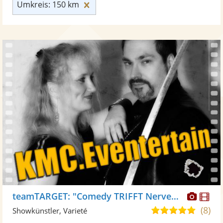
Umkreis: 150 km zurücksetzen
Umkreis: 150 km
Diese
Di
teamTARGET: "Comedy TRIFFT Nervenkitzel"
Künst
Kü
(8)
5,0
Showkünstler, Varieté
stellt
ste
von