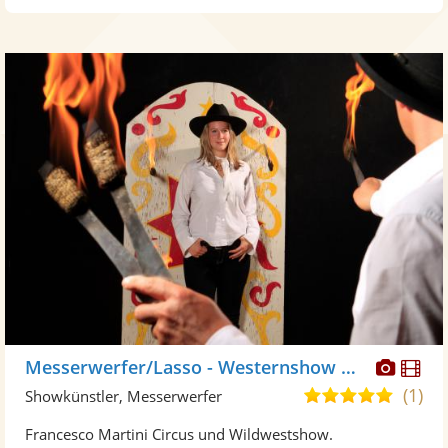
Diese
Di
Messerwerfer/Lasso - Westernshow Martini
Künst
Kü
(1)
5,0
Showkünstler, Messerwerfer
stellt
ste
von
Francesco Martini Circus und Wildwestshow.
Fotos
Vi
5