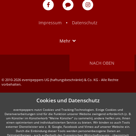
eventpeppers
Blog
eventpeppers
auf
auf
Facebook
Instagram
•
Impressum
Datenschutz
Show
Mehr
NACH OBEN
© 2010-2026 eventpeppers UG (haftungsbeschränkt) & Co. KG - Alle Rechte
vorbehalten.
Cookies und Datenschutz
eventpeppers nutzt Cookies und Tracking-Technologien. Einige Cookies und
Datenverarbeitungen sind für die Funktion unserer Website zwingend erforderlich (z. B.
um Künstler im Künstlerkorb "Meine Künstler" zu sammeln), andere helfen uns, Ihnen
einen optimierten und individualisierten Service zu bieten. Wir binden so auch Tools
externer Dienstleister wie z. B. Google, Facebook und Vimeo auf unserer Website ein.
Durch die Einbindung dieser Tools werden personenbezogene Daten an
Drittplattformen - auch außerhalb des Europäischen Wirtschaftsraums - übermittelt