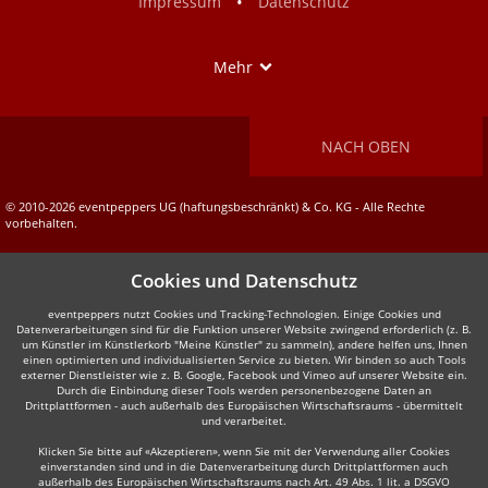
•
Impressum
Datenschutz
Show
Mehr
NACH OBEN
© 2010-2026 eventpeppers UG (haftungsbeschränkt) & Co. KG - Alle Rechte
vorbehalten.
Cookies und Datenschutz
eventpeppers nutzt Cookies und Tracking-Technologien. Einige Cookies und
Datenverarbeitungen sind für die Funktion unserer Website zwingend erforderlich (z. B.
um Künstler im Künstlerkorb "Meine Künstler" zu sammeln), andere helfen uns, Ihnen
einen optimierten und individualisierten Service zu bieten. Wir binden so auch Tools
externer Dienstleister wie z. B. Google, Facebook und Vimeo auf unserer Website ein.
Durch die Einbindung dieser Tools werden personenbezogene Daten an
Drittplattformen - auch außerhalb des Europäischen Wirtschaftsraums - übermittelt
und verarbeitet.
Klicken Sie bitte auf «Akzeptieren», wenn Sie mit der Verwendung aller Cookies
einverstanden sind und in die Datenverarbeitung durch Drittplattformen auch
außerhalb des Europäischen Wirtschaftsraums nach Art. 49 Abs. 1 lit. a DSGVO