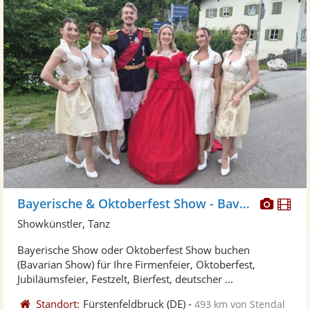
Diese
Di
Bayerische & Oktoberfest Show - Bavariaa
Künst
Kü
Showkünstler, Tanz
stellt
ste
Bayerische Show oder Oktoberfest Show buchen
Fotos
Vi
(Bavarian Show) für Ihre Firmenfeier, Oktoberfest,
bereit
ber
Jubiläumsfeier, Festzelt, Bierfest, deutscher ...
Standort:
Fürstenfeldbruck
(DE)
-
493 km von Stendal