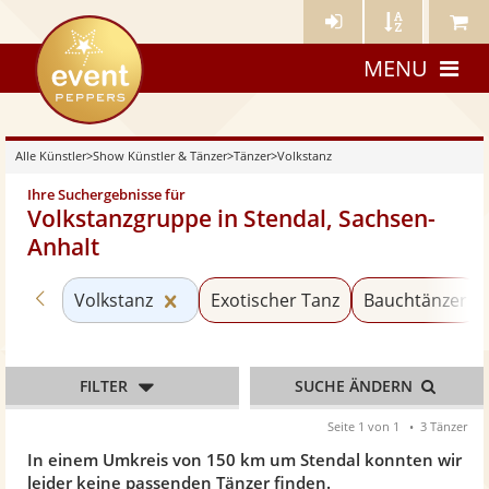
Künstler-
Künstler
Meine
eventpeppers
Login
A-
Künstle
MENU
Z
Alle Künstler
>
Show Künstler & Tänzer
>
Tänzer
>
Volkstanz
Ihre Suchergebnisse für
Volkstanzgruppe in Stendal, Sachsen-
Anhalt
Zurück zu «Tänzer»
Kategorie «Volkstanz» zurücksetzen
Volkstanz
Exotischer Tanz
Bauchtänzer
FILTER
SUCHE ÄNDERN
Seite 1 von 1
3 Tänzer
In einem Umkreis von 150 km um Stendal konnten wir
leider keine passenden Tänzer finden.