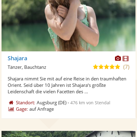
Diese
Di
Shajara
Künst
Kü
(7)
5,0
Tänzer, Bauchtanz
stellt
ste
von
Shajara nimmt Sie mit auf eine Reise in den traumhaften
Fotos
Vi
5
Orient. Seid über 10 Jahren ist Shajara‘s größte
bereit
ber
Sternen
Leidenschaft die vielen Facetten des ...
Standort:
Augsburg
(DE)
-
476 km von Stendal
Gage:
auf Anfrage