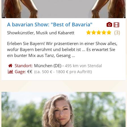
Diese
Di
A bavarian Show: "Best of Bavaria"
Künst
Kü
(3)
4,8
Showkünstler, Musik und Kabarett
stellt
ste
von
Erleben Sie Bayern! Wir präsentieren in einer Show alles,
Fotos
Vi
5
wofür Bayern berühmt und beliebt ist ... Es erwartet Sie
bereit
ber
Sternen
ein bunter Mix aus Tanz, Gesang ...
Standort:
München
(DE)
-
495 km von Stendal
Gage:
€€
(ca. 500 € - 1800 € pro Auftritt)