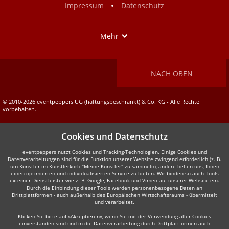
•
Impressum
Datenschutz
Show
Mehr
NACH OBEN
© 2010-2026 eventpeppers UG (haftungsbeschränkt) & Co. KG - Alle Rechte
vorbehalten.
Cookies und Datenschutz
eventpeppers nutzt Cookies und Tracking-Technologien. Einige Cookies und
Datenverarbeitungen sind für die Funktion unserer Website zwingend erforderlich (z. B.
um Künstler im Künstlerkorb "Meine Künstler" zu sammeln), andere helfen uns, Ihnen
einen optimierten und individualisierten Service zu bieten. Wir binden so auch Tools
externer Dienstleister wie z. B. Google, Facebook und Vimeo auf unserer Website ein.
Durch die Einbindung dieser Tools werden personenbezogene Daten an
Drittplattformen - auch außerhalb des Europäischen Wirtschaftsraums - übermittelt
und verarbeitet.
Klicken Sie bitte auf «Akzeptieren», wenn Sie mit der Verwendung aller Cookies
einverstanden sind und in die Datenverarbeitung durch Drittplattformen auch