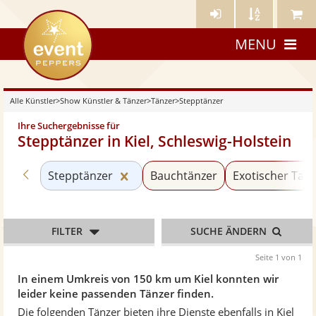
Künstler-
Künstler
Meine
eventpeppers
Login
A-
Künstle
MENU
Z
Alle Künstler
>
Show Künstler & Tänzer
>
Tänzer
>
Stepptänzer
Ihre Suchergebnisse für
Stepptänzer in Kiel, Schleswig-Holstein
Zurück zu «Tänzer»
Kategorie «Stepptänzer» zurückse
Stepptänzer
Bauchtänzer
Exotischer Tan
FILTER
SUCHE ÄNDERN
Seite 1 von 1
In einem Umkreis von 150 km um Kiel konnten wir
leider keine passenden Tänzer finden.
Die folgenden Tänzer bieten ihre Dienste ebenfalls in Kiel