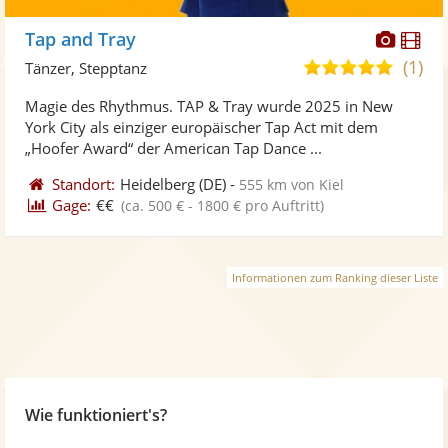
Diese
Di
Tap and Tray
Künst
Kü
(1)
5,0
Tänzer, Stepptanz
stellt
ste
von
Magie des Rhythmus. TAP & Tray wurde 2025 in New
Fotos
Vi
5
York City als einziger europäischer Tap Act mit dem
bereit
ber
Sternen
„Hoofer Award“ der American Tap Dance ...
Standort:
Heidelberg
(DE)
-
555 km von Kiel
Gage:
€€
(ca. 500 € - 1800 € pro Auftritt)
Informationen zum Ranking dieser Liste
Wie funktioniert's?