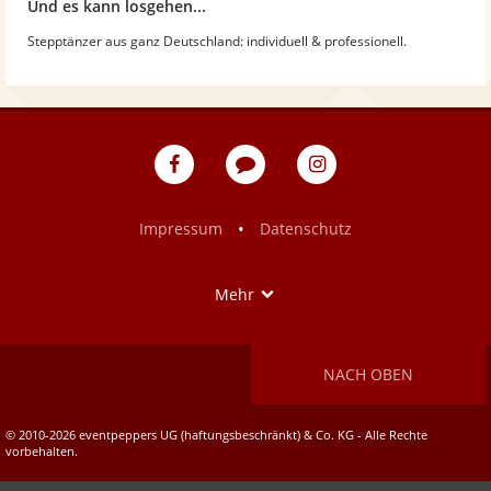
Und es kann losgehen...
Stepptänzer aus ganz Deutschland: individuell & professionell.
eventpeppers
Blog
eventpeppers
auf
auf
Facebook
Instagram
•
Impressum
Datenschutz
Show
Mehr
NACH OBEN
© 2010-2026 eventpeppers UG (haftungsbeschränkt) & Co. KG - Alle Rechte
vorbehalten.