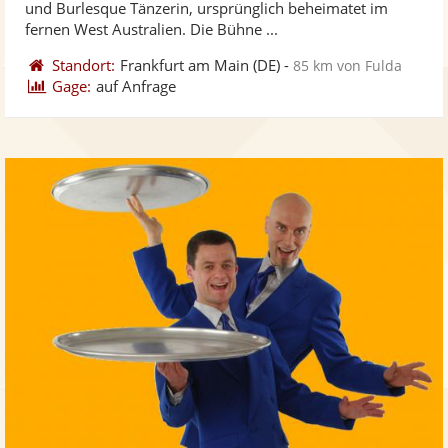
und Burlesque Tänzerin, ursprünglich beheimatet im
bereit
ber
Sternen
fernen West Australien. Die Bühne ...
Standort:
Frankfurt am Main
(DE)
-
85 km von Fulda
Gage:
auf Anfrage