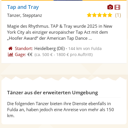
Diese
Di
Tap and Tray
Künst
Kü
(1)
5,0
Tänzer, Stepptanz
stellt
ste
von
Magie des Rhythmus. TAP & Tray wurde 2025 in New
Fotos
Vi
5
York City als einziger europäischer Tap Act mit dem
bereit
ber
Sternen
„Hoofer Award“ der American Tap Dance ...
Standort:
Heidelberg
(DE)
-
144 km von Fulda
Gage:
€€
(ca. 500 € - 1800 € pro Auftritt)
Tänzer aus der erweiterten Umgebung
Die folgenden Tänzer bieten ihre Dienste ebenfalls in
Fulda an, haben jedoch eine Anreise von mehr als 150
km.