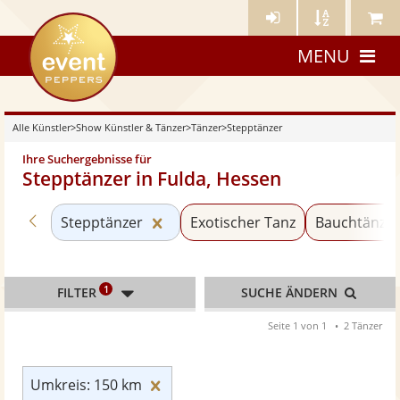
Künstler-
Künstler
Meine
eventpeppers
Login
A-
Künstle
MENU
Z
Alle Künstler
>
Show Künstler & Tänzer
>
Tänzer
>
Stepptänzer
Ihre Suchergebnisse für
Stepptänzer in Fulda, Hessen
Zurück zu «Tänzer»
Kategorie «Stepptänzer» zurückse
Stepptänzer
Exotischer Tanz
Bauchtänze
1
FILTER
SUCHE ÄNDERN
Seite 1 von 1
2 Tänzer
Umkreis: 150 km zurücksetzen
Umkreis: 150 km