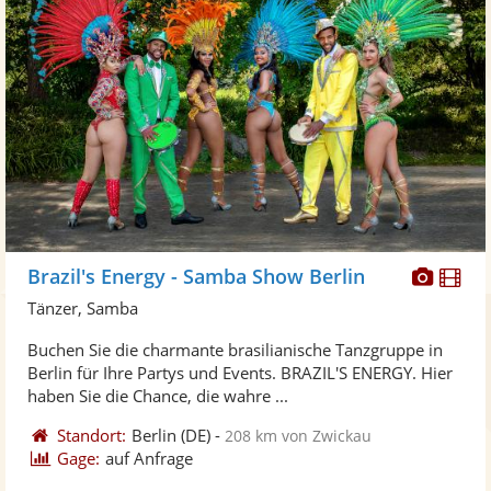
Diese
Di
Brazil's Energy - Samba Show Berlin
Künst
Kü
Tänzer, Samba
stellt
ste
Buchen Sie die charmante brasilianische Tanzgruppe in
Fotos
Vi
Berlin für Ihre Partys und Events. BRAZIL'S ENERGY. Hier
bereit
ber
haben Sie die Chance, die wahre ...
Standort:
Berlin
(DE)
-
208 km von Zwickau
Gage:
auf Anfrage