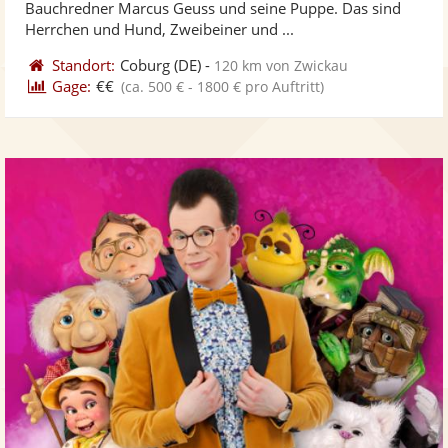
Bauchredner Marcus Geuss und seine Puppe. Das sind
bereit
ber
Sternen
Herrchen und Hund, Zweibeiner und ...
Standort:
Coburg
(DE)
-
120 km von Zwickau
Gage:
€€
(ca. 500 € - 1800 € pro Auftritt)