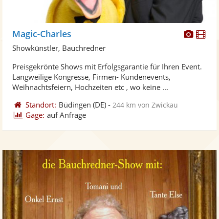
Diese
Di
Magic-Charles
Künst
Kü
Showkünstler, Bauchredner
stellt
ste
Preisgekrönte Shows mit Erfolgsgarantie für Ihren Event.
Fotos
Vi
Langweilige Kongresse, Firmen- Kundenevents,
bereit
ber
Weihnachtsfeiern, Hochzeiten etc , wo keine ...
Standort:
Büdingen
(DE)
-
244 km von Zwickau
Gage:
auf Anfrage