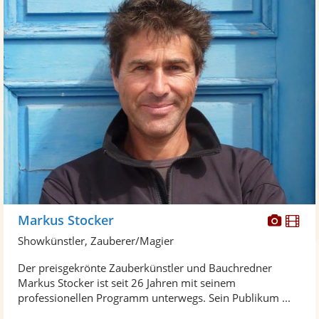
Diese
Di
Markus Stocker
Künst
Kü
Showkünstler, Zauberer/Magier
stellt
ste
Der preisgekrönte Zauberkünstler und Bauchredner
Fotos
Vi
Markus Stocker ist seit 26 Jahren mit seinem
bereit
ber
professionellen Programm unterwegs. Sein Publikum ...