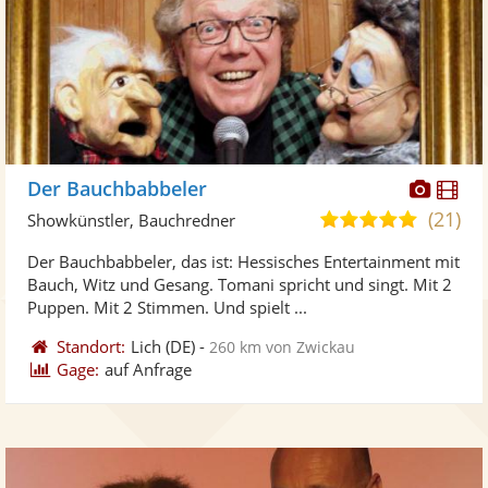
Diese
Di
Der Bauchbabbeler
Künst
Kü
(21)
4,9
Showkünstler, Bauchredner
stellt
ste
von
Der Bauchbabbeler, das ist: Hessisches Entertainment mit
Fotos
Vi
5
Bauch, Witz und Gesang. Tomani spricht und singt. Mit 2
bereit
ber
Sternen
Puppen. Mit 2 Stimmen. Und spielt ...
Standort:
Lich
(DE)
-
260 km von Zwickau
Gage:
auf Anfrage