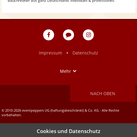
Bauchredner aus ganz Deutschland: individuell & professionell.
eventpeppers
Blog
eventpeppers
auf
auf
Facebook
Instagram
•
Impressum
Datenschutz
Show
Mehr
NACH OBEN
© 2010-2026 eventpeppers UG (haftungsbeschränkt) & Co. KG - Alle Rechte
vorbehalten.
Cookies und Datenschutz