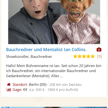
Di
Bauchredner und Mentalist Ian Collins.
Kü
(9)
4,9
Showkünstler, Bauchredner
ste
von
Hallo! Mein Bühnenname ist Ian. Seit schon 20 Jahren bin
Fo
5
ich Bauchredner, ein internationaler Bauchredner und
ber
Sternen
Gedankenleser (Mentalist). Alles ...
Standort:
Berlin
(DE)
-
208 km von Zwickau
Gage:
€€
(ca. 500 € - 1800 € pro Auftritt)