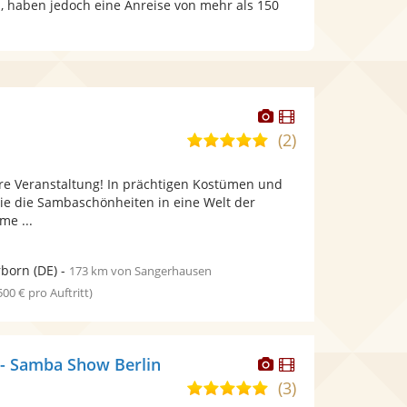
, haben jedoch eine Anreise von mehr als 150
Dieser
Dieser
Künstler
Künstler
(2)
5,0
stellt
stellt
von
Fotos
Videos
hre Veranstaltung! In prächtigen Kostümen und
5
bereit.
bereit.
ie die Sambaschönheiten in eine Welt der
Sternen
me ...
rborn
(DE)
-
173 km von Sangerhausen
 500 € pro Auftritt)
Dieser
Dieser
- Samba Show Berlin
Künstler
Künstler
(3)
5,0
stellt
stellt