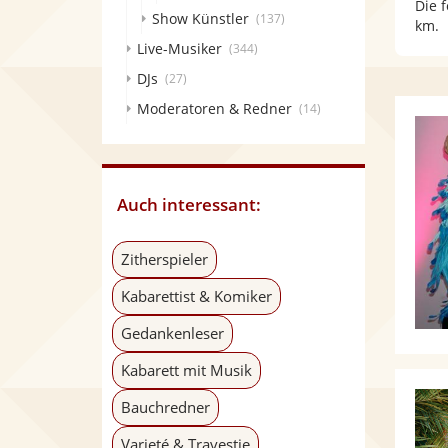
Die 
Show Künstler
(137)
km.
Live-Musiker
(344)
DJs
(27)
Moderatoren & Redner
(14)
Auch interessant:
Zitherspieler
Kabarettist & Komiker
Gedankenleser
Kabarett mit Musik
Bauchredner
Varieté & Travestie