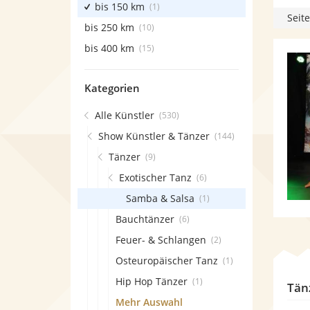
bis 150 km
(1)
Seite
bis 250 km
(10)
bis 400 km
(15)
Kategorien
Alle Künstler
(530)
Show Künstler & Tänzer
(144)
Tänzer
(9)
Exotischer Tanz
(6)
Samba & Salsa
(1)
Bauchtänzer
(6)
Feuer- & Schlangen
(2)
Osteuropäischer Tanz
(1)
Hip Hop Tänzer
(1)
Tän
Mehr Auswahl