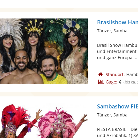
Brasilshow Ha
Tänzer, Samba
Brasil Show Hamburg
und Entertainment-
und ganz Europa. ..
Standort:
Hamb
Gage:
€
(bis ca.
Sambashow FIE
Tänzer, Samba
FIESTA BRASIL – Di
und Akrobatik. 1) S