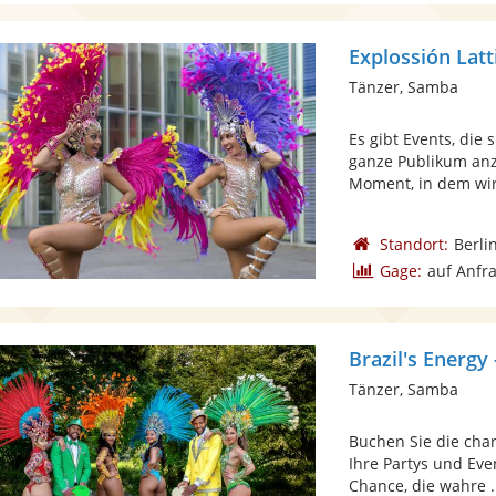
Explossión Lat
Tänzer, Samba
Es gibt Events, die
ganze Publikum anz
Moment, in dem wir 
Standort:
Berli
Gage:
auf Anfr
Brazil's Energy
Tänzer, Samba
Buchen Sie die char
Ihre Partys und Eve
Chance, die wahre .