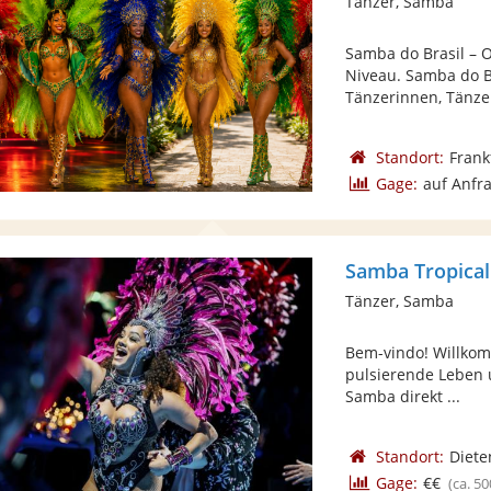
Tänzer, Samba
Samba do Brasil – 
Niveau. Samba do Br
Tänzerinnen, Tänzer
Standort:
Frank
Gage:
auf Anfr
Samba Tropical
Tänzer, Samba
Bem-vindo! Willkom
pulsierende Leben u
Samba direkt ...
Standort:
Diete
Gage:
€€
(ca. 50