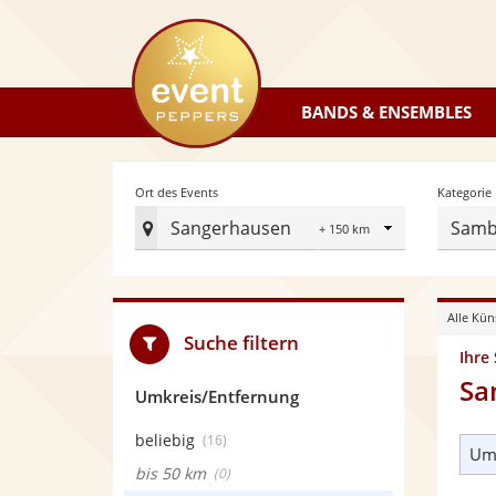
eventpeppers
BANDS & ENSEMBLES
Radius
Ort des Events
Kategorie
Sangerhausen
Samb
Ort
des
Events
Alle Kün
festlegen
Suche filtern
Ihre
Sa
Umkreis/Entfernung
beliebig
(16)
Umk
bis 50 km
(0)