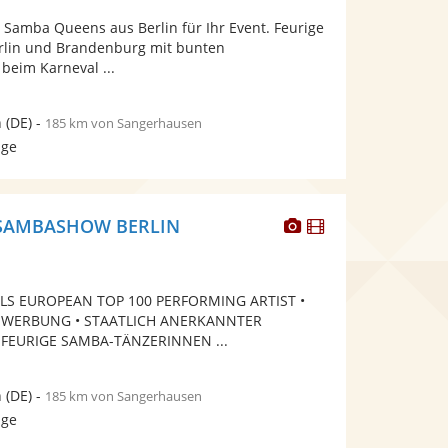
von
Fotos
Videos
e Samba Queens aus Berlin für Ihr Event. Feurige
5
bereit.
bereit.
rlin und Brandenburg mit bunten
Sternen
beim Karneval ...
n
(DE)
-
185 km von Sangerhausen
age
Dieser
Dieser
SAMBASHOW BERLIN
Künstler
Künstler
stellt
stellt
Fotos
Videos
ALS EUROPEAN TOP 100 PERFORMING ARTIST •
bereit.
bereit.
 WERBUNG • STAATLICH ANERKANNTER
 FEURIGE SAMBA-TÄNZERINNEN ...
n
(DE)
-
185 km von Sangerhausen
age