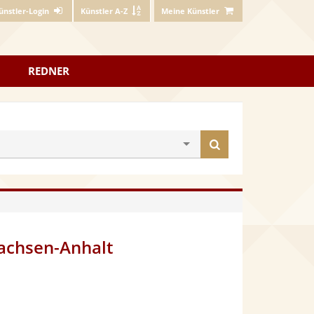
ünstler-Login
Künstler A-Z
Meine Künstler
REDNER
Künstler
finden
achsen-Anhalt