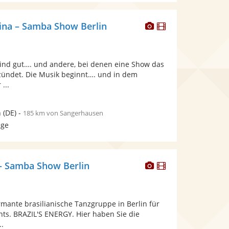
Dieser
Dieser
tina – Samba Show Berlin
Künstler
Künstler
stellt
stellt
Fotos
Videos
 sind gut…. und andere, bei denen eine Show das
bereit.
bereit.
ündet. Die Musik beginnt…. und in dem
...
n
(DE)
-
185 km von Sangerhausen
age
Dieser
Dieser
 - Samba Show Berlin
Künstler
Künstler
stellt
stellt
Fotos
Videos
mante brasilianische Tanzgruppe in Berlin für
bereit.
bereit.
nts. BRAZIL'S ENERGY. Hier haben Sie die
..