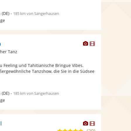
n
(DE)
-
185 km von Sangerhausen
age
Dieser
Dieser
n
Künstler
Künstler
cher Tanz
stellt
stellt
Fotos
Videos
u Feeling und Tahitianische Bringue Vibes.
bereit.
bereit.
ußergewöhnliche Tanzshow, die Sie in die Südsee
n
(DE)
-
185 km von Sangerhausen
age
Dieser
Dieser
l
Künstler
Künstler