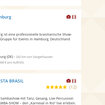
Dieser
Dieser
mburg
Künstler
Künstler
stellt
stellt
Fotos
Videos
 ist eine professionelle brasilianische Show-
bereit.
bereit.
Gruppe für Events in Hamburg, Deutschland
.
urg
(DE)
-
242 km von Sangerhausen
 500 € pro Auftritt)
Dieser
Dieser
STA BRASIL
Künstler
Künstler
(12)
5,0
stellt
stellt
von
Fotos
Videos
e Sambashow mit Tanz, Gesang, Live-Percussion
5
bereit.
bereit.
AMBA-SHOW – den „Karneval in Rio“ live erleben.
Sternen