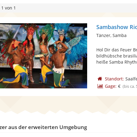
 1 von 1
Sambashow Rio
Tänzer, Samba
Hol Dir das Feuer Br
bildhübsche brasil
heiße Samba Rhyth
Standort:
Saalf
Gage:
€
(bis ca.
zer aus der erweiterten Umgebung