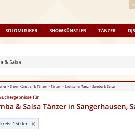
K
SOLOMUSIKER
SHOWKÜNSTLER
TÄNZER
DJS
a & Salsa
stler
>
Show Künstler & Tänzer
>
Tänzer
>
Exotischer Tanz
>
Samba & Salsa
 Suchergebnisse für
mba & Salsa Tänzer in Sangerhausen, S
Umkreis: 150 km zurücksetzen
reis: 150 km