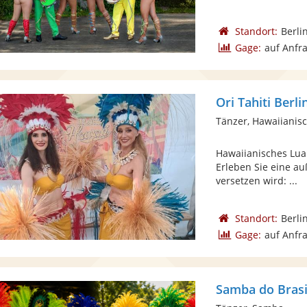
Standort:
Berli
Gage:
auf Anfr
Ori Tahiti Berli
Tänzer, Hawaiianis
Hawaiianisches Lua
Erleben Sie eine a
versetzen wird: ...
Standort:
Berli
Gage:
auf Anfr
Samba do Brasi