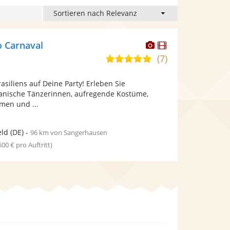
Dieser
Dieser
 Carnaval
Künstler
Künstler
(7)
4,9
stellt
stellt
von
Fotos
Videos
asiliens auf Deine Party! Erleben Sie
5
bereit.
bereit.
ianische Tänzerinnen, aufregende Kostüme,
Sternen
men und ...
eld
(DE)
-
96 km von Sangerhausen
 500 € pro Auftritt)