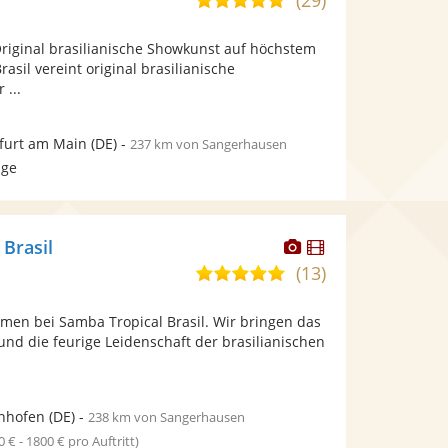
(29)
5,0
stellt
stellt
von
Fotos
Videos
Original brasilianische Showkunst auf höchstem
5
bereit.
bereit.
asil vereint original brasilianische
Sternen
 ...
furt am Main
(DE)
-
237 km von Sangerhausen
age
Dieser
Dieser
 Brasil
Künstler
Künstler
(13)
5,0
stellt
stellt
von
Fotos
Videos
men bei Samba Tropical Brasil. Wir bringen das
5
bereit.
bereit.
nd die feurige Leidenschaft der brasilianischen
Sternen
nhofen
(DE)
-
238 km von Sangerhausen
0 € - 1800 € pro Auftritt)