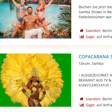
Buchen Sie jetzt di
Samba Shows in Be
Federkostümen wie 
Standort:
Berli
Gage:
auf Anfr
COPACABANA 
Tänzer, Samba
• AUSGEZEICHNET 
BEKANNT AUS TV &
KÜNSTLERSTATUS •
Standort:
Berli
Gage:
auf Anfr