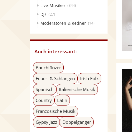
Live-Musiker
(344)
DJs
(27)
Moderatoren & Redner
(14)
Auch interessant:
Bauchtänzer
Feuer- & Schlangen
Irish Folk
Spanisch
Italienische Musik
Country
Latin
Französische Musik
Gypsy Jazz
Doppelgänger