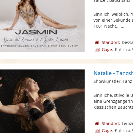
Tänzer, Bauchtanz
Sinnlich, weiblich, 
von einer Sekunde 
1001 Nacht... ...
Standort:
Dess
Gage:
€
(bis ca.
Natalie - Tanz
Showkünstler, Tanz
Sinnliche, stilvoll
eine Grenzgängerin
klassischen Bauchta
Standort:
Leipz
Gage:
€
(bis ca.