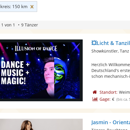
Umkreis: 150 km zurücksetzen
reis: 150 km
 1 von 1
9 Tänzer
💥Licht & Tanzil
Showkünstler, Tanz
Herzlich Willkomme
Deutschland's erste
schon mechanisch-il
Standort:
Weim
Gage:
€
(bis ca.
Jasmin - Orien