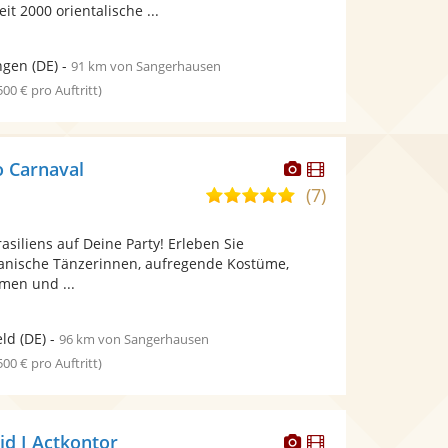
 2000 orientalische ...
ngen
(DE)
-
91 km von Sangerhausen
 500 € pro Auftritt)
Dieser
Dieser
 Carnaval
Künstler
Künstler
(7)
4,9
stellt
stellt
von
Fotos
Videos
asiliens auf Deine Party! Erleben Sie
5
bereit.
bereit.
ianische Tänzerinnen, aufregende Kostüme,
Sternen
men und ...
eld
(DE)
-
96 km von Sangerhausen
 500 € pro Auftritt)
Dieser
Dieser
d I Actkontor