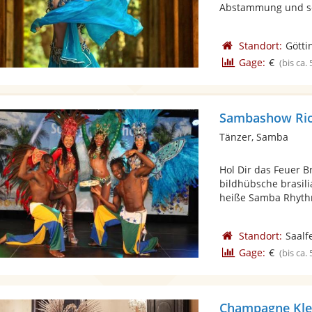
Abstammung und seit
Standort:
Götti
Gage:
€
(bis ca.
Sambashow Rio
Tänzer, Samba
Hol Dir das Feuer Br
bildhübsche brasil
heiße Samba Rhyth
Standort:
Saalf
Gage:
€
(bis ca.
Champagne Klei