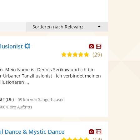
Dieser
Dieser
lusionist 💥
Künstler
Künstler
(29)
4,9
stellt
stellt
von
Fotos
Videos
n. Mein Name ist Dennis Serikow und ich bin
5
bereit.
bereit.
r Urbaner Tanzillusionist . Ich verbindet meinen
Sternen
lusionären ...
ar
(DE)
-
59 km von Sangerhausen
 500 € pro Auftritt)
Dieser
Dieser
tal Dance & Mystic Dance
Künstler
Künstler
(14)
5,0