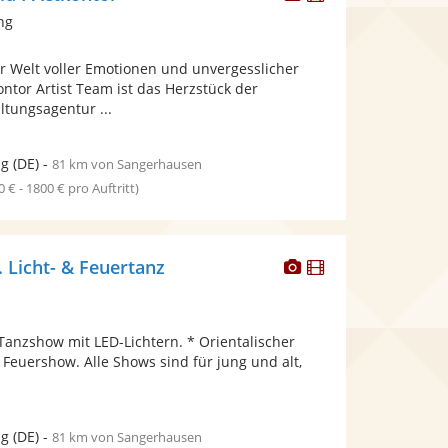
Künstler
Künstler
ng
stellt
stellt
Fotos
Videos
r Welt voller Emotionen und unvergesslicher
bereit.
bereit.
ntor Artist Team ist das Herzstück der
ltungsagentur ...
ig
(DE)
-
81 km von Sangerhausen
0 € - 1800 € pro Auftritt)
Dieser
Dieser
. Licht- & Feuertanz
Künstler
Künstler
stellt
stellt
Fotos
Videos
Tanzshow mit LED-Lichtern. * Orientalischer
bereit.
bereit.
 Feuershow. Alle Shows sind für jung und alt,
ig
(DE)
-
81 km von Sangerhausen