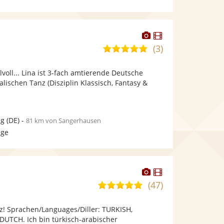
Dieser
Dieser
Künstler
Künstler
(3)
5,0
stellt
stellt
von
Fotos
Videos
tilvoll... Lina ist 3-fach amtierende Deutsche
5
bereit.
bereit.
alischen Tanz (Disziplin Klassisch, Fantasy &
Sternen
ig
(DE)
-
81 km von Sangerhausen
age
Dieser
Dieser
Künstler
Künstler
(47)
5,0
stellt
stellt
von
Fotos
Videos
z! Sprachen/Languages/Diller: TURKISH,
5
bereit.
bereit.
UTCH. Ich bin türkisch-arabischer
Sternen