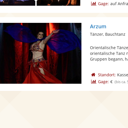
Gage:
auf Anfr
Arzum
Tänzer, Bauchtanz
Orientalische Tänze
orientalische Tanz
Gruppen begann, hat
Standort:
Kasse
Gage:
€
(bis ca.