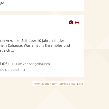
age
Dieser
Dieser
Künstler
Künstler
stellt
stellt
Fotos
Videos
rin Arzum✨. Seit über 10 Jahren ist der
bereit.
bereit.
 mein Zuhause. Was einst in Ensembles und
 sich ...
l
(DE)
-
123 km von Sangerhausen
 500 € pro Auftritt)
Informationen zum Ranking dieser Liste