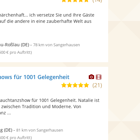
stellt
stellt
von
Fotos
Videos
märchenhaft... ich versetze Sie und Ihre Gäste
5
bereit.
bereit.
auf die andere in eine zauberhafte Welt aus
Sternen
au-Roßlau
(DE)
-
78 km von Sangerhausen
 500 € pro Auftritt)
Dieser
Dieser
shows für 1001 Gelegenheit
Künstler
Künstler
(21)
5,0
stellt
stellt
von
Fotos
Videos
e Bauchtanzshow für 1001 Gelegenheit. Natalie ist
5
bereit.
bereit.
 zwischen Tradition und Moderne. Von
Sternen
nz ...
ig
(DE)
-
81 km von Sangerhausen
 500 € pro Auftritt)