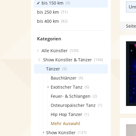
bis 150 km
(9)
Umk
bis 250 km
(51)
bis 400 km
(82)
Seite
Kategorien
Alle Künstler
(530)
Show Künstler & Tänzer
(144)
Tänzer
(9)
Bauchtänzer
(6)
Exotischer Tanz
(6)
Feuer- & Schlangen
(2)
Osteuropäischer Tanz
(1)
Hip Hop Tänzer
(1)
Mehr Auswahl
Show Künstler
(137)