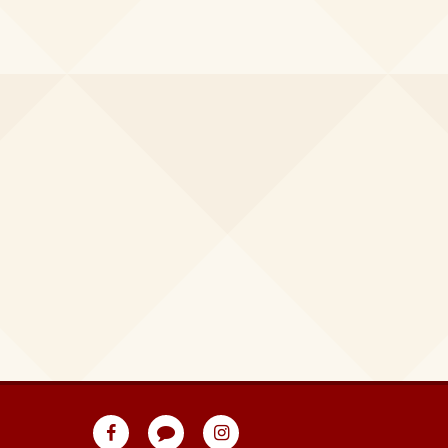
eventpeppers
Blog
eventpeppers