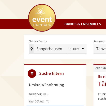
eventpeppers
BANDS & ENSEMBLES
Radius
Ort des Events
Kategorie
Sangerhausen
Tänz
Ort
des
Events
Alle Kün
festlegen
Suche filtern
Ihre
Tä
Umkreis/Entfernung
Durc
beliebig
(88)
nach
bis 50 km
(0)