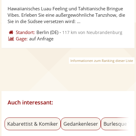
stellt
ste
Hawaiianisches Luau Feeling und Tahitianische Bringue
Fotos
Vi
Vibes. Erleben Sie eine außergewöhnliche Tanzshow, die
bereit
ber
Sie in die Südsee versetzen wird: ...
Standort:
Berlin
(DE)
-
117 km von Neubrandenburg
Gage:
auf Anfrage
Informationen zum Ranking dieser Liste
Auch interessant:
Kabarettist & Komiker
Gedankenleser
Burlesque Tä