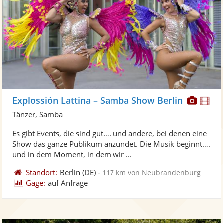
Diese
Di
Explossión Lattina – Samba Show Berlin
Künst
Kü
Tänzer, Samba
stellt
ste
Es gibt Events, die sind gut…. und andere, bei denen eine
Fotos
Vi
Show das ganze Publikum anzündet. Die Musik beginnt….
bereit
ber
und in dem Moment, in dem wir ...
Standort:
Berlin
(DE)
-
117 km von Neubrandenburg
Gage:
auf Anfrage