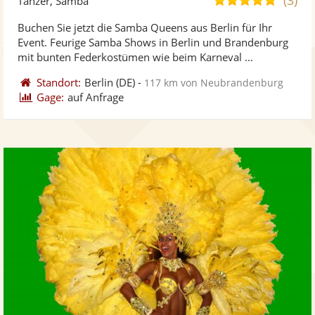
Tänzer, Samba
stellt
ste
von
Buchen Sie jetzt die Samba Queens aus Berlin für Ihr
Fotos
Vi
5
Event. Feurige Samba Shows in Berlin und Brandenburg
bereit
ber
Sternen
mit bunten Federkostümen wie beim Karneval ...
Standort:
Berlin
(DE)
-
117 km von Neubrandenburg
Gage:
auf Anfrage