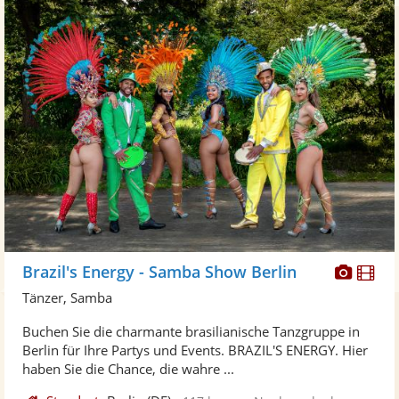
Diese
Di
Brazil's Energy - Samba Show Berlin
Künst
Kü
Tänzer, Samba
stellt
ste
Buchen Sie die charmante brasilianische Tanzgruppe in
Fotos
Vi
Berlin für Ihre Partys und Events. BRAZIL'S ENERGY. Hier
bereit
ber
haben Sie die Chance, die wahre ...