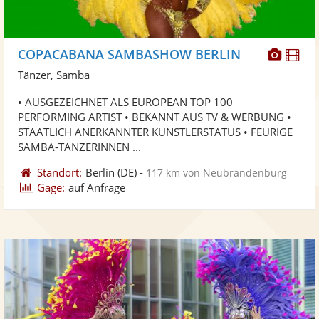
Diese
Di
COPACABANA SAMBASHOW BERLIN
Künst
Kü
Tänzer, Samba
stellt
ste
• AUSGEZEICHNET ALS EUROPEAN TOP 100
Fotos
Vi
PERFORMING ARTIST • BEKANNT AUS TV & WERBUNG •
bereit
ber
STAATLICH ANERKANNTER KÜNSTLERSTATUS • FEURIGE
SAMBA-TÄNZERINNEN ...
Standort:
Berlin
(DE)
-
117 km von Neubrandenburg
Gage:
auf Anfrage