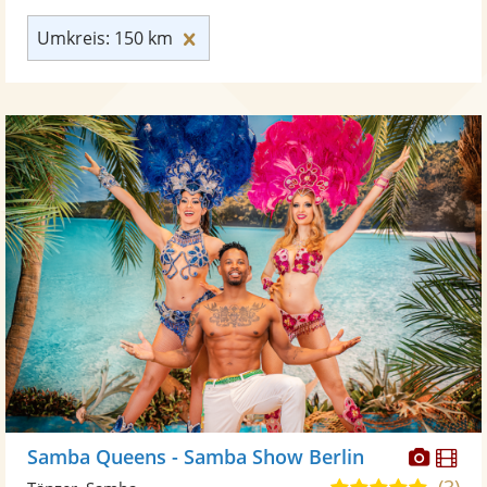
Umkreis: 150 km zurücksetzen
Umkreis: 150 km
Diese
Di
Samba Queens - Samba Show Berlin
Künst
Kü
(3)
5,0