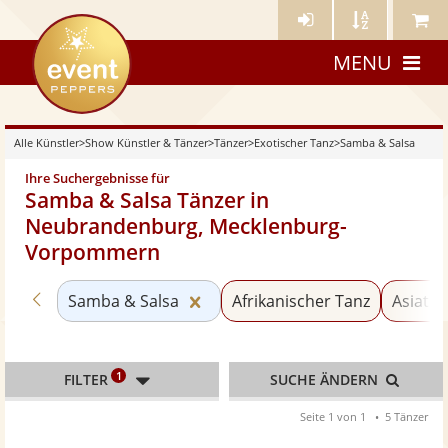
Künstler-
Künstler
Meine
eventpeppers
Login
A-
Künstle
MENU
Z
Alle Künstler
>
Show Künstler & Tänzer
>
Tänzer
>
Exotischer Tanz
>
Samba & Salsa
Ihre Suchergebnisse für
Samba & Salsa Tänzer in
Neubrandenburg, Mecklenburg-
Vorpommern
Zurück zu «Exotischer Tanz»
Kategorie «Samba & Salsa» zur
Samba & Salsa
Afrikanischer Tanz
Asiatis
1
FILTER
SUCHE ÄNDERN
Seite 1 von 1
5 Tänzer