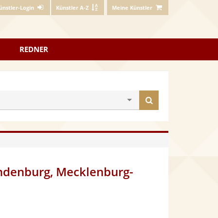
ünstler-Login
Künstler A-Z
Meine Künstler
REDNER
Künstler
finden
andenburg, Mecklenburg-