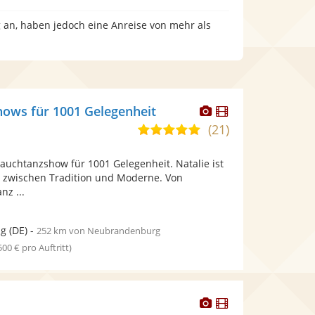
 an, haben jedoch eine Anreise von mehr als
Dieser
Dieser
shows für 1001 Gelegenheit
Künstler
Künstler
(21)
5,0
stellt
stellt
von
Fotos
Videos
e Bauchtanzshow für 1001 Gelegenheit. Natalie ist
5
bereit.
bereit.
 zwischen Tradition und Moderne. Von
Sternen
nz ...
ig
(DE)
-
252 km von Neubrandenburg
 500 € pro Auftritt)
Dieser
Dieser