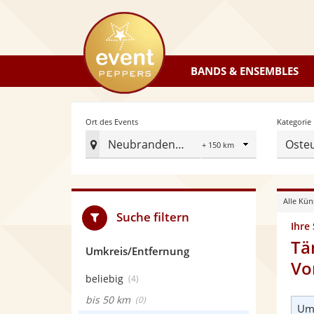
eventpeppers
BANDS & ENSEMBLES
Radius
Ort des Events
Kategorie
Neubrandenburg
Osteu
Ort
des
Events
Alle Kün
festlegen
Suche filtern
Ihre
Tä
Umkreis/Entfernung
Vo
beliebig
(4)
bis 50 km
(0)
Umk