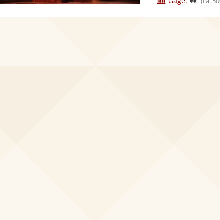
Gage:
€€
(ca. 50