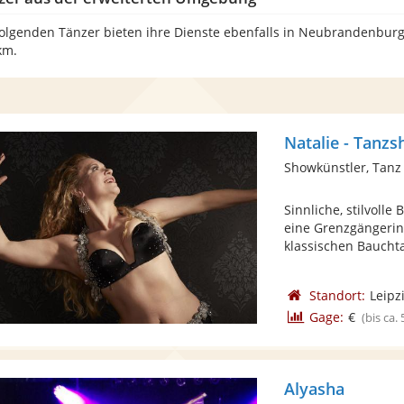
folgenden Tänzer bieten ihre Dienste ebenfalls in Neubrandenburg
km.
Natalie - Tanz
Showkünstler, Tanz
Sinnliche, stilvoll
eine Grenzgängerin
klassischen Bauchta
Standort:
Leipz
Gage:
€
(bis ca.
Alyasha