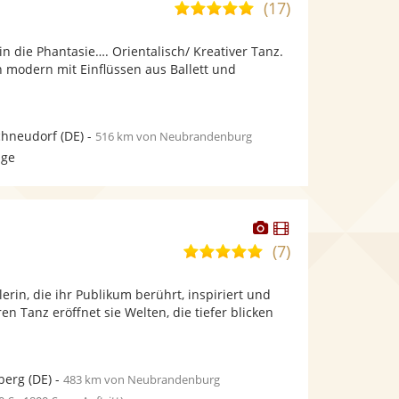
Künstler
Künstler
(17)
5,0
stellt
stellt
von
Fotos
Videos
 in die Phantasie…. Orientalisch/ Kreativer Tanz.
5
bereit.
bereit.
h modern mit Einflüssen aus Ballett und
Sternen
chneudorf
(DE)
-
516 km von Neubrandenburg
age
Dieser
Dieser
Künstler
Künstler
(7)
5,0
stellt
stellt
von
Fotos
Videos
erin, die ihr Publikum berührt, inspiriert und
5
bereit.
bereit.
ren Tanz eröffnet sie Welten, die tiefer blicken
Sternen
berg
(DE)
-
483 km von Neubrandenburg