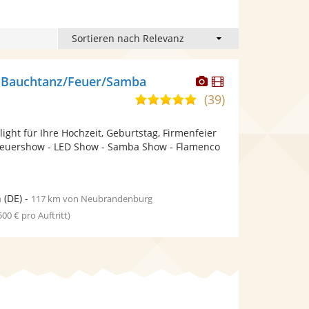
Dieser
Dieser
a Bauchtanz/Feuer/Samba
Künstler
Künstler
(39)
5,0
stellt
stellt
von
Fotos
Videos
light für Ihre Hochzeit, Geburtstag, Firmenfeier
5
bereit.
bereit.
Feuershow - LED Show - Samba Show - Flamenco
Sternen
n
(DE)
-
117 km von Neubrandenburg
 500 € pro Auftritt)