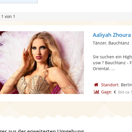
 1 von 1
Aaliyah Zhour
Tänzer, Bauchtanz
Sie suchen ein High
usw ? Bauchtanz - 
Oriental. ...
Standort:
Berli
Gage:
€
(bis ca.
zer aus der erweiterten Umgebung