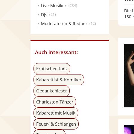
Live-Musiker
(234)
Die 
DJs
(21)
150 
Moderatoren & Redner
(12)
Auch interessant:
Erotischer Tanz
Kabarettist & Komiker
Gedankenleser
Charleston Tänzer
Kabarett mit Musik
Feuer- & Schlangen