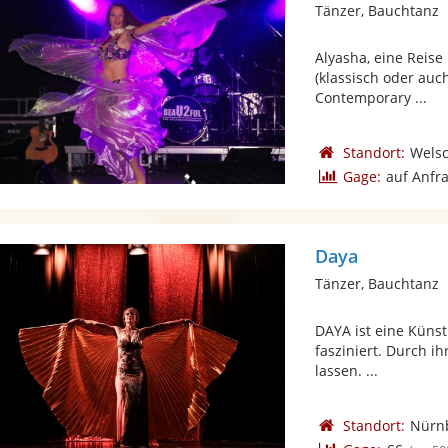
Tänzer, Bauchtanz
Alyasha, eine Reise
(klassisch oder auc
Contemporary ...
Standort:
Wels
Gage:
auf Anfr
Daya
Tänzer, Bauchtanz
DAYA ist eine Künstl
fasziniert. Durch ih
lassen. ...
Standort:
Nürn