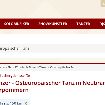
K
SOLOMUSIKER
SHOWKÜNSTLER
TÄNZER
DJS
ropäischer Tanz
stler
>
Show Künstler & Tänzer
>
Tänzer
>
Osteuropäischer Tanz
 Suchergebnisse für
nzer - Osteuropäischer Tanz in Neubr
rpommern
Umkreis: 150 km zurücksetzen
reis: 150 km