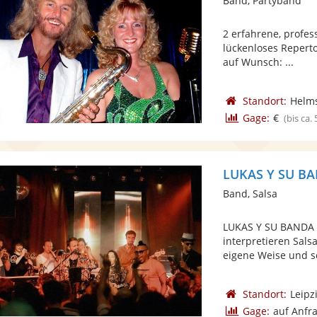
Band, Partyband
2 erfahrene, profes
lückenloses Repertoi
auf Wunsch: ...
Standort:
Helm
Gage:
€
(bis ca.
LUKAS Y SU B
Band, Salsa
LUKAS Y SU BANDA -
interpretieren Sal
eigene Weise und sc
Standort:
Leipz
Gage:
auf Anfr