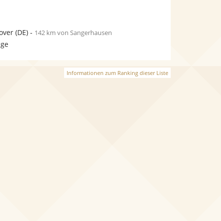
over
(DE)
-
142 km von Sangerhausen
age
Informationen zum Ranking dieser Liste