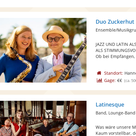
Duo Zuckerhut
Ensemble/Musikgru
JAZZ UND LATIN 
ALS STIMMUNGSVO
Ob bei Empfängen, G
Standort:
Hann
Gage:
€€
(ca. 50
Latinesque
Band, Lounge-Band
Was wäre unsere Mu
Kaum vorstellbar, d