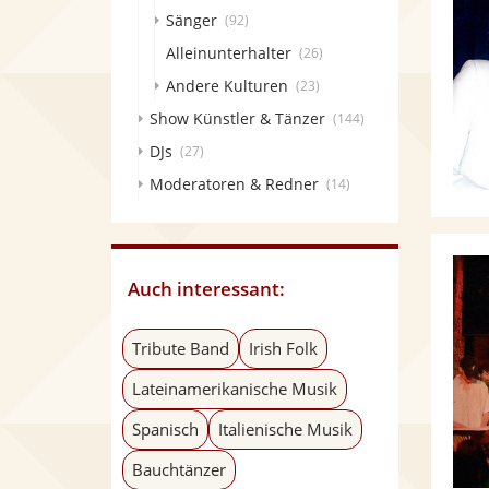
Sänger
(92)
Alleinunterhalter
(26)
Andere Kulturen
(23)
Show Künstler & Tänzer
(144)
DJs
(27)
Moderatoren & Redner
(14)
Auch interessant:
Tribute Band
Irish Folk
Lateinamerikanische Musik
Spanisch
Italienische Musik
Bauchtänzer