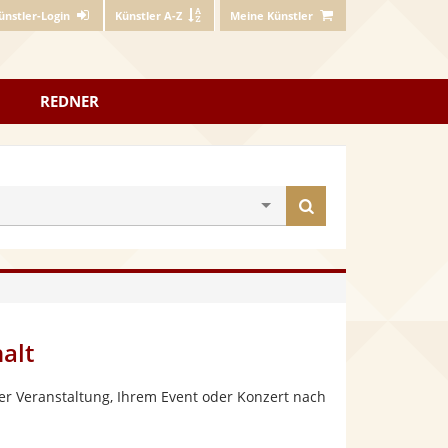
ünstler-Login
Künstler A-Z
Meine Künstler
REDNER
Künstler
finden
alt
er Veranstaltung, Ihrem Event oder Konzert nach