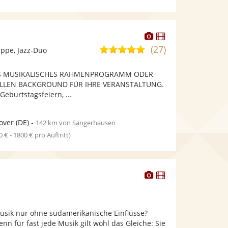
Dieser
Dieser
Künstler
Künstler
(27)
5,0
ppe, Jazz-Duo
stellt
stellt
von
Fotos
Videos
ALS MUSIKALISCHES RAHMENPROGRAMM ODER
5
bereit.
bereit.
LLEN BACKGROUND FÜR IHRE VERANSTALTUNG.
Sternen
eburtstagsfeiern, ...
over
(DE)
-
142 km von Sangerhausen
0 € - 1800 € pro Auftritt)
Dieser
Dieser
Künstler
Künstler
stellt
stellt
Fotos
Videos
sik nur ohne südamerikanische Einflüsse?
bereit.
bereit.
enn für fast jede Musik gilt wohl das Gleiche: Sie