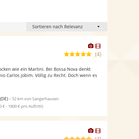
Dieser
Dieser
Künstler
Künstler
(4)
4,9
stellt
stellt
von
Fotos
Videos
ocken wie ein Martini. Bei Bossa Nova denkt
5
bereit.
bereit.
io Carlos Jobim. Völlig zu Recht. Doch wenn es
Sternen
(DE)
-
52 km von Sangerhausen
0 € - 1800 € pro Auftritt)
Dieser
Dieser
Künstler
Künstler
(4)
4,9