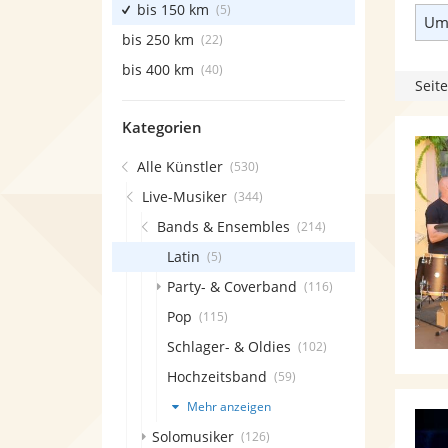
bis 150 km
(5)
Umk
bis 250 km
(22)
bis 400 km
(40)
Seite
Kategorien
Alle Künstler
(530)
Live-Musiker
(344)
Bands & Ensembles
(214)
Latin
(5)
Party- & Coverband
(116)
Pop
(115)
Schlager- & Oldies
(102)
Hochzeitsband
(59)
Mehr anzeigen
Solomusiker
(126)