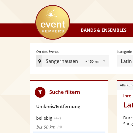
eventpeppers
BANDS & ENSEMBLES
Radius
Ort des Events
Kategorie
Sangerhausen
Latin
Ort
des
Events
Alle Kün
festlegen
Suche filtern
Ihre
La
Umkreis/Entfernung
Durc
beliebig
(42)
Sang
bis 50 km
(0)