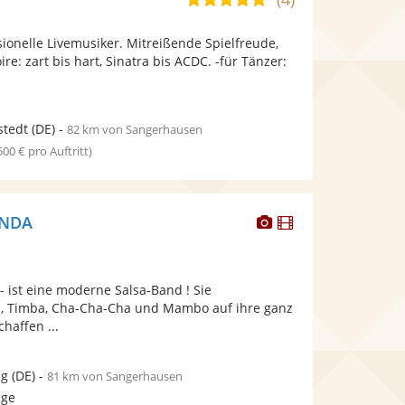
stellt
stellt
von
Fotos
Videos
sionelle Livemusiker. Mitreißende Spielfreude,
5
bereit.
bereit.
re: zart bis hart, Sinatra bis ACDC. -für Tänzer:
Sternen
stedt
(DE)
-
82 km von Sangerhausen
 500 € pro Auftritt)
Dieser
Dieser
ANDA
Künstler
Künstler
stellt
stellt
Fotos
Videos
 ist eine moderne Salsa-Band ! Sie
bereit.
bereit.
sa, Timba, Cha-Cha-Cha und Mambo auf ihre ganz
haffen ...
ig
(DE)
-
81 km von Sangerhausen
age