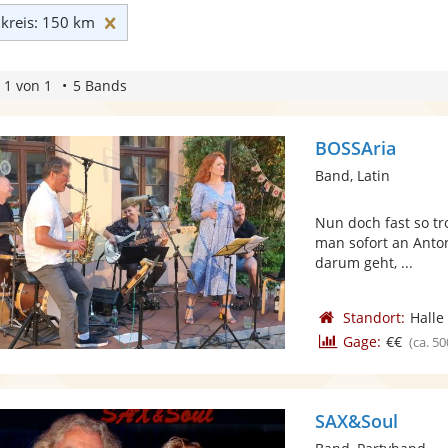
Umkreis: 150 km zurücksetzen
reis: 150 km
 1 von 1
5 Bands
BOSSAria
Band, Latin
Nun doch fast so tr
man sofort an Anton
darum geht, ...
Standort:
Halle
Gage:
€€
(ca. 50
SAX&Soul