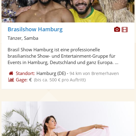
Diese
Di
Brasilshow Hamburg
Künst
Kü
Tänzer, Samba
stellt
ste
Brasil Show Hamburg ist eine professionelle
Fotos
Vi
brasilianische Show- und Entertainment-Gruppe für
bereit
ber
Events in Hamburg, Deutschland und ganz Europa. ...
Standort:
Hamburg
(DE)
-
94 km von Bremerhaven
Gage:
€
(bis ca. 500 € pro Auftritt)