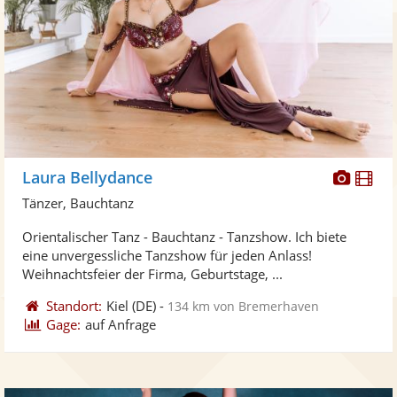
Diese
Di
Laura Bellydance
Künst
Kü
Tänzer, Bauchtanz
stellt
ste
Orientalischer Tanz - Bauchtanz - Tanzshow. Ich biete
Fotos
Vi
eine unvergessliche Tanzshow für jeden Anlass!
bereit
ber
Weihnachtsfeier der Firma, Geburtstage, ...
Standort:
Kiel
(DE)
-
134 km von Bremerhaven
Gage:
auf Anfrage