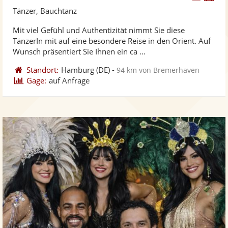
Künst
Kü
Tänzer, Bauchtanz
stellt
ste
Mit viel Gefühl und Authentizität nimmt Sie diese
Fotos
Vi
TänzerIn mit auf eine besondere Reise in den Orient. Auf
bereit
ber
Wunsch präsentiert Sie Ihnen ein ca ...
Standort:
Hamburg
(DE)
-
94 km von Bremerhaven
Gage:
auf Anfrage