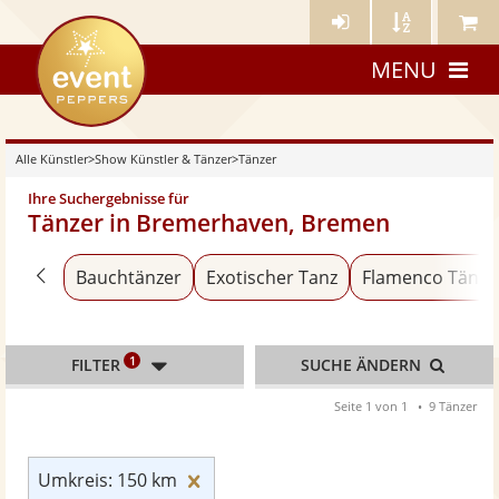
Künstler-
Künstler
Meine
eventpeppers
Login
A-
Künstle
MENU
Z
Alle Künstler
>
Show Künstler & Tänzer
>
Tänzer
Ihre Suchergebnisse für
Tänzer in Bremerhaven, Bremen
Zurück zu «Show Künstler & Tänzer»
Bauchtänzer
Exotischer Tanz
Flamenco Tänze
1
FILTER
SUCHE ÄNDERN
Seite 1 von 1
9 Tänzer
Umkreis: 150 km zurücksetzen
Umkreis: 150 km