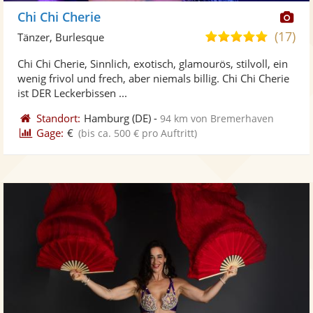
Di
Chi Chi Cherie
Kü
(17)
4,8
Tänzer, Burlesque
ste
von
Chi Chi Cherie, Sinnlich, exotisch, glamourös, stilvoll, ein
Fo
5
wenig frivol und frech, aber niemals billig. Chi Chi Cherie
ber
Sternen
ist DER Leckerbissen ...
Standort:
Hamburg
(DE)
-
94 km von Bremerhaven
Gage:
€
(bis ca. 500 € pro Auftritt)