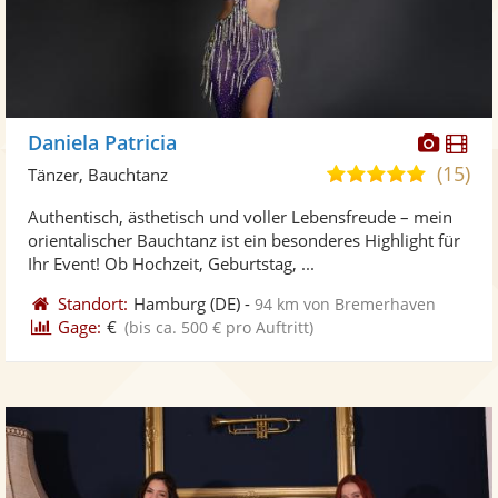
Diese
Di
Daniela Patricia
Künst
Kü
(15)
5,0
Tänzer, Bauchtanz
stellt
ste
von
Authentisch, ästhetisch und voller Lebensfreude – mein
Fotos
Vi
5
orientalischer Bauchtanz ist ein besonderes Highlight für
bereit
ber
Sternen
Ihr Event! Ob Hochzeit, Geburtstag, ...
Standort:
Hamburg
(DE)
-
94 km von Bremerhaven
Gage:
€
(bis ca. 500 € pro Auftritt)