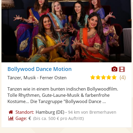
Diese
Di
Bollywood Dance Motion
Künst
Kü
(4)
5,0
Tänzer, Musik - Ferner Osten
stellt
ste
von
Tanzen wie in einem bunten indischen Bollywoodfilm.
Fotos
Vi
5
Tolle Rhythmen, Gute-Laune-Musik & farbenfrohe
bereit
ber
Sternen
Kostüme... Die Tanzgruppe "Bollywood Dance ...
Standort:
Hamburg
(DE)
-
94 km von Bremerhaven
Gage:
€
(bis ca. 500 € pro Auftritt)