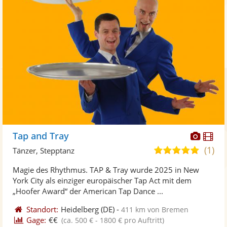
Diese
Di
Tap and Tray
Künst
Kü
(1)
5,0
Tänzer, Stepptanz
stellt
ste
von
Magie des Rhythmus. TAP & Tray wurde 2025 in New
Fotos
Vi
5
York City als einziger europäischer Tap Act mit dem
bereit
ber
Sternen
„Hoofer Award“ der American Tap Dance ...
Standort:
Heidelberg
(DE)
-
411 km von Bremen
Gage:
€€
(ca. 500 € - 1800 € pro Auftritt)