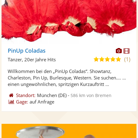
Diese
Di
PinUp Coladas
Künst
Kü
(1)
5,0
Tänzer, 20er Jahre Hits
stellt
ste
von
Willkommen bei den „PinUp Coladas“. Showtanz,
Fotos
Vi
5
Charleston, Pin Up, Burlesque, Western. Sie suchen…. …
bereit
ber
Sternen
einen ungewöhnlichen, spritzigen Kurzauftritt ...
Standort:
München
(DE)
-
586 km von Bremen
Gage:
auf Anfrage