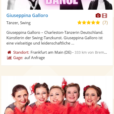
Diese
Di
Giuseppina Galloro
Künst
Kü
(7)
5,0
Tänzer, Swing
stellt
ste
von
Giuseppina Galloro – Charleston-Tänzerin Deutschland.
Fotos
Vi
5
Künstlerin der Swing-Tanzkunst. Giuseppina Galloro ist
bereit
ber
Sternen
eine vielseitige und leidenschaftliche ...
Standort:
Frankfurt am Main
(DE)
-
333 km von Bremen
Gage:
auf Anfrage