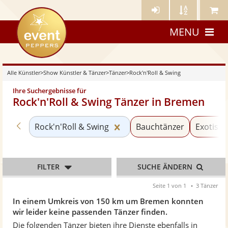
Künstler-
Künstler
Meine
eventpeppers
Login
A-
Künstle
MENU
Z
Alle Künstler
>
Show Künstler & Tänzer
>
Tänzer
>
Rock'n'Roll & Swing
Ihre Suchergebnisse für
Rock'n'Roll & Swing Tänzer in Bremen
Zurück zu «Tänzer»
Kategorie «Rock'n'Roll & S
Rock'n'Roll & Swing
Bauchtänzer
Exotisch
FILTER
SUCHE ÄNDERN
Seite 1 von 1
3 Tänzer
In einem Umkreis von 150 km um Bremen konnten
wir leider keine passenden Tänzer finden.
Die folgenden Tänzer bieten ihre Dienste ebenfalls in