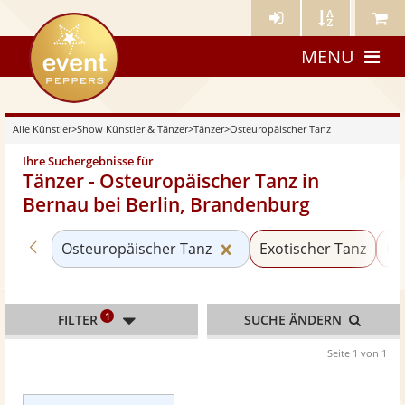
Künstler-
Künstler
Meine
eventpeppers
Login
A-
Künstle
MENU
Z
Alle Künstler
>
Show Künstler & Tänzer
>
Tänzer
>
Osteuropäischer Tanz
Ihre Suchergebnisse für
Tänzer - Osteuropäischer Tanz in
Bernau bei Berlin, Brandenburg
Zurück zu «Tänzer»
Kategorie «Osteuropäis
Osteuropäischer Tanz
Exotischer Tanz
Ba
1
FILTER
SUCHE ÄNDERN
Seite 1 von 1