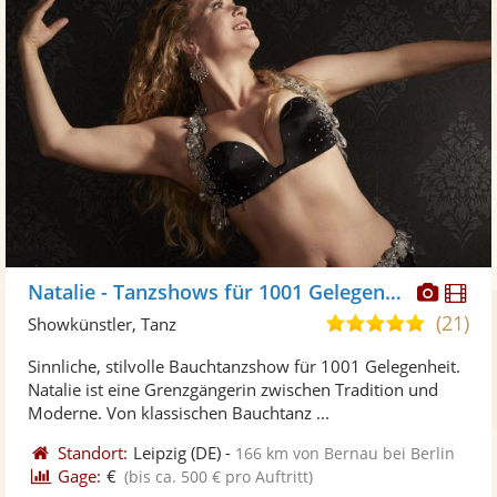
Diese
Di
Natalie - Tanzshows für 1001 Gelegenheit
Künst
Kü
(21)
5,0
Showkünstler, Tanz
stellt
ste
von
Sinnliche, stilvolle Bauchtanzshow für 1001 Gelegenheit.
Fotos
Vi
5
Natalie ist eine Grenzgängerin zwischen Tradition und
bereit
ber
Sternen
Moderne. Von klassischen Bauchtanz ...
Standort:
Leipzig
(DE)
-
166 km von Bernau bei Berlin
Gage:
€
(bis ca. 500 € pro Auftritt)