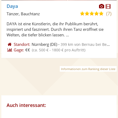
Diese
Di
Daya
Künst
Kü
(7)
5,0
Tänzer, Bauchtanz
stellt
ste
von
DAYA ist eine Künstlerin, die ihr Publikum berührt,
Fotos
Vi
5
inspiriert und fasziniert. Durch ihren Tanz eröffnet sie
bereit
ber
Sternen
Welten, die tiefer blicken lassen. ...
Standort:
Nürnberg
(DE)
-
399 km von Bernau bei Berlin
Gage:
€€
(ca. 500 € - 1800 € pro Auftritt)
Informationen zum Ranking dieser Liste
Auch interessant: