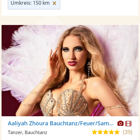
Umkreis: 150 km zurücksetzen
Umkreis: 150 km
Diese
Di
Aaliyah Zhoura Bauchtanz/Feuer/Samba
Künst
Kü
(39)
5,0
Tänzer, Bauchtanz
stellt
ste
von