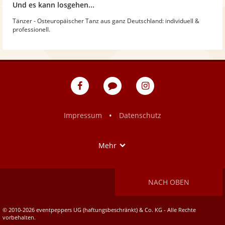
Und es kann losgehen...
Tänzer - Osteuropäischer Tanz aus ganz Deutschland: individuell &
professionell.
eventpeppers
Blog
eventpeppers
auf
auf
Facebook
Instagram
•
Impressum
Datenschutz
Show
Mehr
NACH OBEN
© 2010-2026 eventpeppers UG (haftungsbeschränkt) & Co. KG - Alle Rechte
vorbehalten.