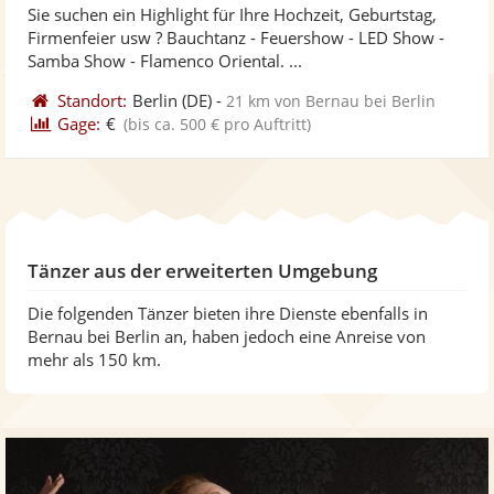
Sie suchen ein Highlight für Ihre Hochzeit, Geburtstag,
Fotos
Vi
5
Firmenfeier usw ? Bauchtanz - Feuershow - LED Show -
bereit
ber
Sternen
Samba Show - Flamenco Oriental. ...
Standort:
Berlin
(DE)
-
21 km von Bernau bei Berlin
Gage:
€
(bis ca. 500 € pro Auftritt)
Tänzer aus der erweiterten Umgebung
Die folgenden Tänzer bieten ihre Dienste ebenfalls in
Bernau bei Berlin an, haben jedoch eine Anreise von
mehr als 150 km.