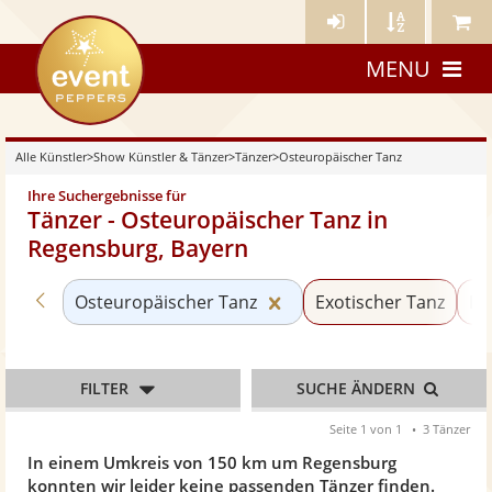
Künstler-
Künstler
Meine
eventpeppers
Login
A-
Künstle
MENU
Z
Alle Künstler
>
Show Künstler & Tänzer
>
Tänzer
>
Osteuropäischer Tanz
Ihre Suchergebnisse für
Tänzer - Osteuropäischer Tanz in
Regensburg, Bayern
Zurück zu «Tänzer»
Kategorie «Osteuropäis
Osteuropäischer Tanz
Exotischer Tanz
Ba
FILTER
SUCHE ÄNDERN
Seite 1 von 1
3 Tänzer
In einem Umkreis von 150 km um Regensburg
konnten wir leider keine passenden Tänzer finden.