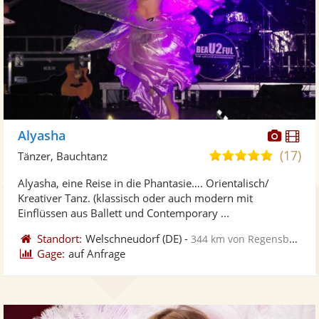
Diese
Di
Alyasha
Künst
Kü
(17)
5,0
Tänzer, Bauchtanz
stellt
ste
von
Alyasha, eine Reise in die Phantasie…. Orientalisch/
Fotos
Vi
5
Kreativer Tanz. (klassisch oder auch modern mit
bereit
ber
Sternen
Einflüssen aus Ballett und Contemporary ...
Standort:
Welschneudorf
(DE)
-
344 km von Regensburg
Gage:
auf Anfrage