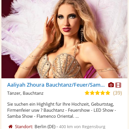
Diese
Di
Aaliyah Zhoura Bauchtanz/Feuer/Samba
Künst
Kü
(39)
5,0
Tänzer, Bauchtanz
stellt
ste
von
Sie suchen ein Highlight für Ihre Hochzeit, Geburtstag,
Fotos
Vi
5
Firmenfeier usw ? Bauchtanz - Feuershow - LED Show -
bereit
ber
Sternen
Samba Show - Flamenco Oriental. ...
Standort:
Berlin
(DE)
-
400 km von Regensburg