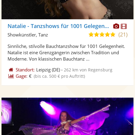
Diese
Di
Natalie - Tanzshows für 1001 Gelegenheit
Künst
Kü
(21)
5,0
Showkünstler, Tanz
stellt
ste
von
Sinnliche, stilvolle Bauchtanzshow für 1001 Gelegenheit.
Fotos
Vi
5
Natalie ist eine Grenzgängerin zwischen Tradition und
bereit
ber
Sternen
Moderne. Von klassischen Bauchtanz ...
Standort:
Leipzig
(DE)
-
262 km von Regensburg
Gage:
€
(bis ca. 500 € pro Auftritt)