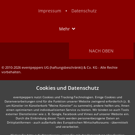
Facebook
Instagram
•
Impressum
Datenschutz
Show
Mehr
NACH OBEN
© 2010-2026 eventpeppers UG (haftungsbeschränkt) & Co. KG - Alle Rechte
vorbehalten.
Cookies und Datenschutz
eventpeppers nutzt Cookies und Tracking-Technologien. Einige Cookies und
Datenverarbeitungen sind für die Funktion unserer Website zwingend erforderlich (z. B.
um Künstler im Künstlerkorb "Meine Künstler" zu sammeln), andere helfen uns, Ihnen
einen optimierten und individualisierten Service zu bieten. Wir binden so auch Tools
externer Dienstleister wie z. B. Google, Facebook und Vimeo auf unserer Website ein.
Durch die Einbindung dieser Tools werden personenbezogene Daten an
Drittplattformen - auch außerhalb des Europäischen Wirtschaftsraums - übermittelt
und verarbeitet.