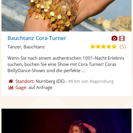
Diese
Di
Bauchtanz Cora Turner
Künst
Kü
(5)
5,0
Tänzer, Bauchtanz
stellt
ste
von
Wenn Sie nach einem authentischen 1001-Nacht Erlebnis
Fotos
Vi
5
suchen, buchen Sie eine Show mit Cora Turner! Coras
bereit
ber
Sternen
BellyDance-Shows sind die perfekte ...
Standort:
Nürnberg
(DE)
-
89 km von Regensburg
Gage:
auf Anfrage