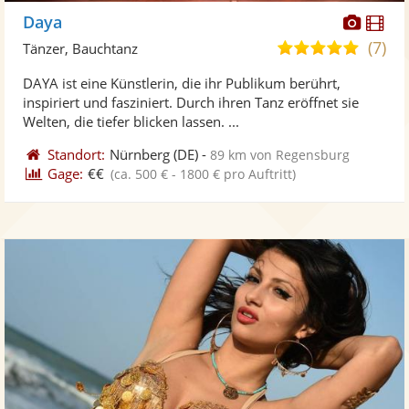
Diese
Di
Daya
Künst
Kü
(7)
5,0
Tänzer, Bauchtanz
stellt
ste
von
DAYA ist eine Künstlerin, die ihr Publikum berührt,
Fotos
Vi
5
inspiriert und fasziniert. Durch ihren Tanz eröffnet sie
bereit
ber
Sternen
Welten, die tiefer blicken lassen. ...
Standort:
Nürnberg
(DE)
-
89 km von Regensburg
Gage:
€€
(ca. 500 € - 1800 € pro Auftritt)