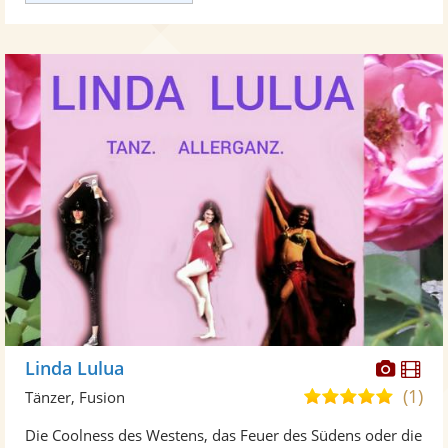
Diese
Di
Linda Lulua
Künst
Kü
(1)
5,0
Tänzer, Fusion
stellt
ste
von
Die Coolness des Westens, das Feuer des Südens oder die
Fotos
Vi
5