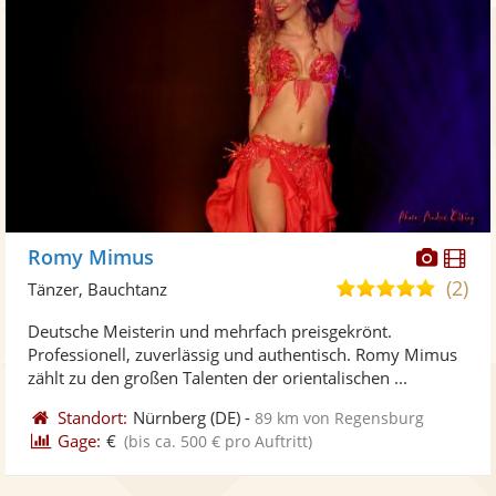
Diese
Di
Romy Mimus
Künst
Kü
(2)
5,0
Tänzer, Bauchtanz
stellt
ste
von
Deutsche Meisterin und mehrfach preisgekrönt.
Fotos
Vi
5
Professionell, zuverlässig und authentisch. Romy Mimus
bereit
ber
Sternen
zählt zu den großen Talenten der orientalischen ...
Standort:
Nürnberg
(DE)
-
89 km von Regensburg
Gage:
€
(bis ca. 500 € pro Auftritt)