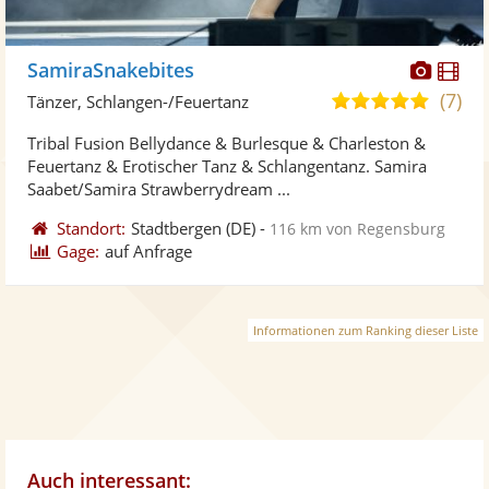
Diese
Di
SamiraSnakebites
Künst
Kü
(7)
5,0
Tänzer, Schlangen-/Feuertanz
stellt
ste
von
Tribal Fusion Bellydance & Burlesque & Charleston &
Fotos
Vi
5
Feuertanz & Erotischer Tanz & Schlangentanz. Samira
bereit
ber
Sternen
Saabet/Samira Strawberrydream ...
Standort:
Stadtbergen
(DE)
-
116 km von Regensburg
Gage:
auf Anfrage
Informationen zum Ranking dieser Liste
Auch interessant: