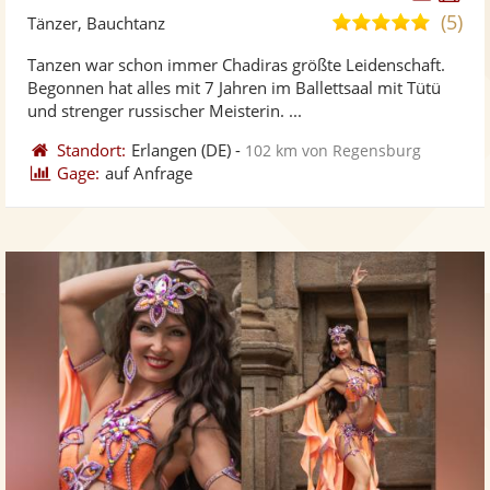
Künst
Kü
(5)
5,0
Tänzer, Bauchtanz
stellt
ste
von
Tanzen war schon immer Chadiras größte Leidenschaft.
Fotos
Vi
5
Begonnen hat alles mit 7 Jahren im Ballettsaal mit Tütü
bereit
ber
Sternen
und strenger russischer Meisterin. ...
Standort:
Erlangen
(DE)
-
102 km von Regensburg
Gage:
auf Anfrage