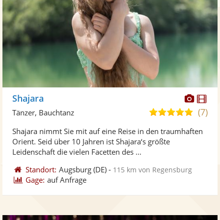
Diese
Di
Shajara
Künst
Kü
(7)
5,0
Tänzer, Bauchtanz
stellt
ste
von
Shajara nimmt Sie mit auf eine Reise in den traumhaften
Fotos
Vi
5
Orient. Seid über 10 Jahren ist Shajara‘s größte
bereit
ber
Sternen
Leidenschaft die vielen Facetten des ...
Standort:
Augsburg
(DE)
-
115 km von Regensburg
Gage:
auf Anfrage