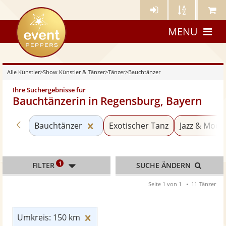
Künstler-
Künstler
Meine
eventpeppers
Login
A-
Künstle
MENU
Z
Alle Künstler
>
Show Künstler & Tänzer
>
Tänzer
>
Bauchtänzer
Ihre Suchergebnisse für
Bauchtänzerin in Regensburg, Bayern
Zurück zu «Tänzer»
Kategorie «Bauchtänzer» zurücks
Bauchtänzer
Exotischer Tanz
Jazz & Mod
1
FILTER
SUCHE ÄNDERN
Seite 1 von 1
11 Tänzer
Umkreis: 150 km zurücksetzen
Umkreis: 150 km