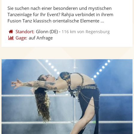
stellt
ste
Sie suchen nach einer besonderen und mystischen
Fotos
Vi
Tanzeinlage für Ihr Event? Rahjia verbindet in ihrem
bereit
ber
Fusion Tanz klassisch orientalische Elemente ...
Standort:
Glonn
(DE)
-
116 km von Regensburg
Gage:
auf Anfrage