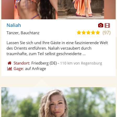
Diese
Di
Naliah
Künst
Kü
(97)
5,0
Tänzer, Bauchtanz
stellt
ste
von
Lassen Sie sich und Ihre Gäste in eine faszinierende Welt
Fotos
Vi
5
des Orients entführen. Naliah verzaubert durch
bereit
ber
Sternen
traumhafte, zum Teil selbst geschneiderte ...
Standort:
Friedberg
(DE)
-
110 km von Regensburg
Gage:
auf Anfrage