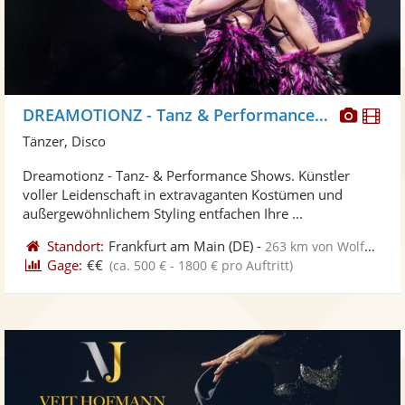
Diese
Di
DREAMOTIONZ - Tanz & Performance Shows
Künst
Kü
Tänzer, Disco
stellt
ste
Dreamotionz - Tanz- & Performance Shows. Künstler
Fotos
Vi
voller Leidenschaft in extravaganten Kostümen und
bereit
ber
außergewöhnlichem Styling entfachen Ihre ...
Standort:
Frankfurt am Main
(DE)
-
263 km von Wolfenbüttel
Gage:
€€
(ca. 500 € - 1800 € pro Auftritt)