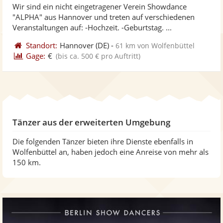
Wir sind ein nicht eingetragener Verein Showdance
Fotos
Vi
5
"ALPHA" aus Hannover und treten auf verschiedenen
bereit
ber
Sternen
Veranstaltungen auf: -Hochzeit. -Geburtstag. ...
Standort:
Hannover
(DE)
-
61 km von Wolfenbüttel
Gage:
€
(bis ca. 500 € pro Auftritt)
Tänzer aus der erweiterten Umgebung
Die folgenden Tänzer bieten ihre Dienste ebenfalls in
Wolfenbüttel an, haben jedoch eine Anreise von mehr als
150 km.