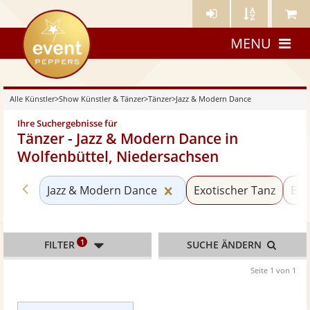
Künstler-
Künstler
Meine
eventpeppers
Login
A-
Künstle
MENU
Z
Alle Künstler
>
Show Künstler & Tänzer
>
Tänzer
>
Jazz & Modern Dance
Ihre Suchergebnisse für
Tänzer - Jazz & Modern Dance in
Wolfenbüttel, Niedersachsen
Zurück zu «Tänzer»
Kategorie «Jazz & Moder
Jazz & Modern Dance
Exotischer Tanz
Bau
1
FILTER
SUCHE ÄNDERN
Seite 1 von 1