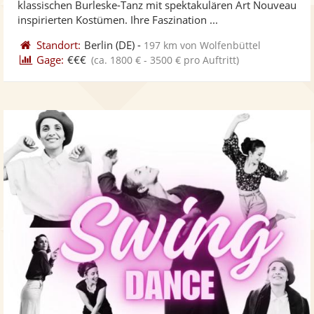
klassischen Burleske-Tanz mit spektakulären Art Nouveau
bereit
ber
inspirierten Kostümen. Ihre Faszination ...
Standort:
Berlin
(DE)
-
197 km von Wolfenbüttel
Gage:
€€€
(ca. 1800 € - 3500 € pro Auftritt)