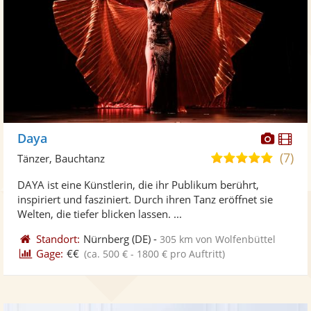
Diese
Di
Daya
Künst
Kü
(7)
5,0
Tänzer, Bauchtanz
stellt
ste
von
DAYA ist eine Künstlerin, die ihr Publikum berührt,
Fotos
Vi
5
inspiriert und fasziniert. Durch ihren Tanz eröffnet sie
bereit
ber
Sternen
Welten, die tiefer blicken lassen. ...
Standort:
Nürnberg
(DE)
-
305 km von Wolfenbüttel
Gage:
€€
(ca. 500 € - 1800 € pro Auftritt)