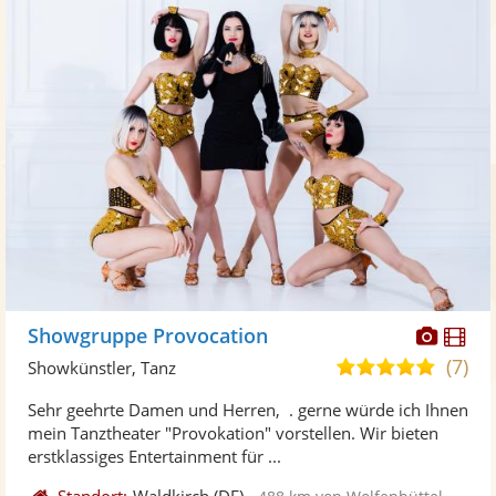
Diese
Di
Showgruppe Provocation
Künst
Kü
(7)
4,9
Showkünstler, Tanz
stellt
ste
von
Sehr geehrte Damen und Herren, . gerne würde ich Ihnen
Fotos
Vi
5
mein Tanztheater "Provokation" vorstellen. Wir bieten
bereit
ber
Sternen
erstklassiges Entertainment für ...
Standort:
Waldkirch
(DE)
-