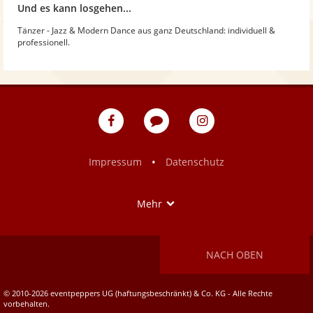
Und es kann losgehen...
Tänzer - Jazz & Modern Dance aus ganz Deutschland: individuell &
professionell.
eventpeppers
Blog
eventpeppers
auf
auf
Facebook
Instagram
•
Impressum
Datenschutz
Show
Mehr
NACH OBEN
© 2010-2026 eventpeppers UG (haftungsbeschränkt) & Co. KG - Alle Rechte
vorbehalten.