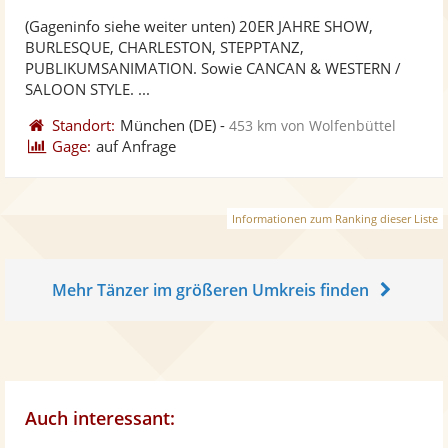
stellt
ste
von
(Gageninfo siehe weiter unten) 20ER JAHRE SHOW,
Fotos
Vi
5
BURLESQUE, CHARLESTON, STEPPTANZ,
bereit
ber
Sternen
PUBLIKUMSANIMATION. Sowie CANCAN & WESTERN /
SALOON STYLE. ...
Standort:
München
(DE)
-
453 km von Wolfenbüttel
Gage:
auf Anfrage
Informationen zum Ranking dieser Liste
Mehr Tänzer im größeren Umkreis finden
Auch interessant: