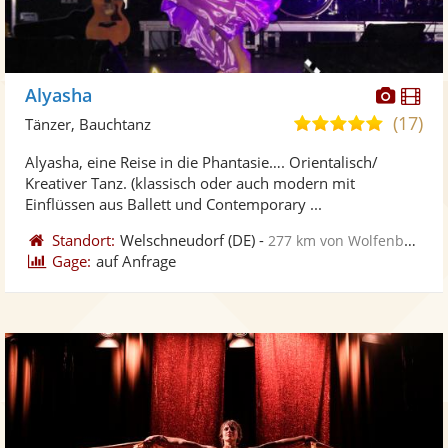
Diese
Di
Alyasha
Künst
Kü
(17)
5,0
Tänzer, Bauchtanz
stellt
ste
von
Alyasha, eine Reise in die Phantasie…. Orientalisch/
Fotos
Vi
5
Kreativer Tanz. (klassisch oder auch modern mit
bereit
ber
Sternen
Einflüssen aus Ballett und Contemporary ...
Standort:
Welschneudorf
(DE)
-
277 km von Wolfenbüttel
Gage:
auf Anfrage