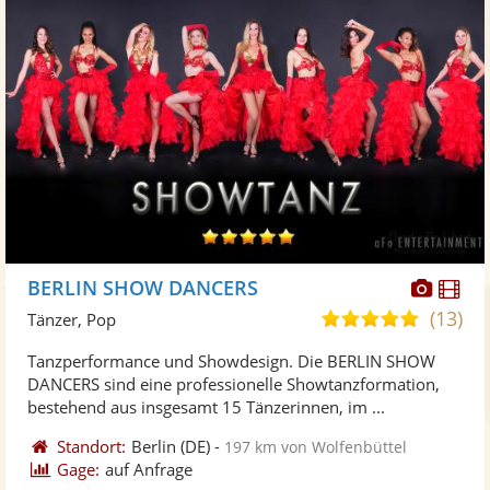
Diese
Di
BERLIN SHOW DANCERS
Künst
Kü
(13)
5,0
Tänzer, Pop
stellt
ste
von
Tanzperformance und Showdesign. Die BERLIN SHOW
Fotos
Vi
5
DANCERS sind eine professionelle Showtanzformation,
bereit
ber
Sternen
bestehend aus insgesamt 15 Tänzerinnen, im ...
Standort:
Berlin
(DE)
-
197 km von Wolfenbüttel
Gage:
auf Anfrage