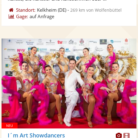
Standort:
Kelkheim
(DE)
-
269 km von Wolfenbüttel
Gage:
auf Anfrage
Diese
Di
I´m Art Showdancers