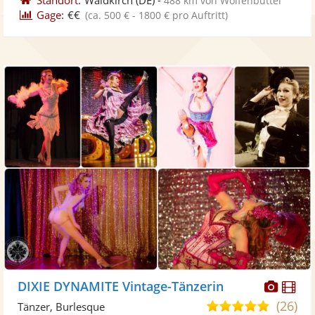
488 km von Wolfenbüttel
Gage:
€€
(ca. 500 € - 1800 € pro Auftritt)
Diese
Di
DIXIE DYNAMITE Vintage-Tänzerin
Künst
Kü
(26)
5,0
Tänzer, Burlesque