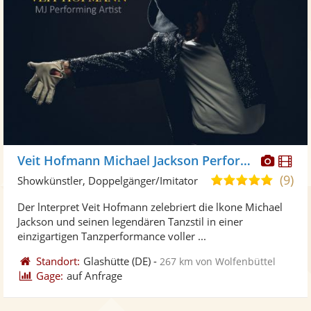
Diese
Di
Veit Hofmann Michael Jackson Performance
Künst
Kü
(9)
5,0
Showkünstler, Doppelgänger/Imitator
stellt
ste
von
Der lnterpret Veit Hofmann zelebriert die lkone Michael
Fotos
Vi
5
Jackson und seinen legendären Tanzstil in einer
bereit
ber
Sternen
einzigartigen Tanzperformance voller ...
Standort:
Glashütte
(DE)
-
267 km von Wolfenbüttel
Gage:
auf Anfrage