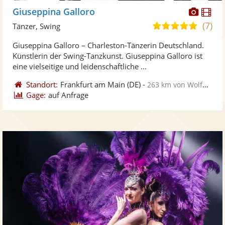
Diese
Di
Giuseppina Galloro
Künst
Kü
(7)
5,0
Tänzer, Swing
stellt
ste
von
Giuseppina Galloro – Charleston-Tänzerin Deutschland.
Fotos
Vi
5
Künstlerin der Swing-Tanzkunst. Giuseppina Galloro ist
bereit
ber
Sternen
eine vielseitige und leidenschaftliche ...
Standort:
Frankfurt am Main
(DE)
-
263 km von Wolfenbüttel
Gage:
auf Anfrage