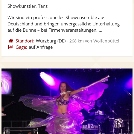
Künst
Kü
Showkünstler, Tanz
stellt
ste
Wir sind ein professionelles Showensemble aus
Fotos
Vi
Deutschland und bringen unvergessliche Unterhaltung
bereit
ber
auf die Bühne – bei Firmenveranstaltungen, ...
Standort:
Würzburg
(DE)
-
268 km von Wolfenbüttel
Gage:
auf Anfrage