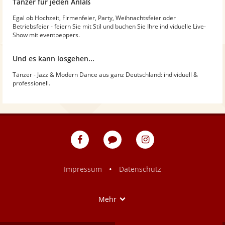
Tänzer für jeden Anlaß
Egal ob Hochzeit, Firmenfeier, Party, Weihnachtsfeier oder
Betriebsfeier - feiern Sie mit Stil und buchen Sie Ihre individuelle Live-
Show mit eventpeppers.
Und es kann losgehen...
Tänzer - Jazz & Modern Dance aus ganz Deutschland: individuell &
professionell.
eventpeppers
Blog
eventpeppers
auf
auf
Facebook
Instagram
•
Impressum
Datenschutz
Show
Mehr