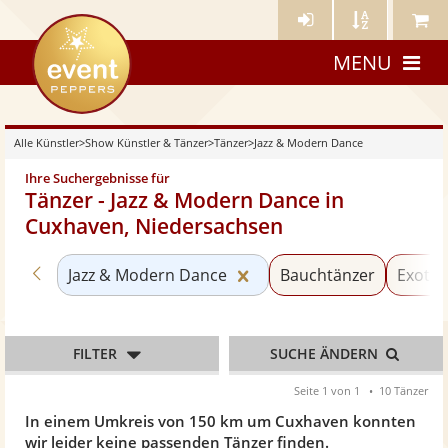
Künstler-
Künstler
Meine
eventpeppers
Login
A-
Künstle
MENU
Z
Alle Künstler
>
Show Künstler & Tänzer
>
Tänzer
>
Jazz & Modern Dance
Ihre Suchergebnisse für
Tänzer - Jazz & Modern Dance in
Cuxhaven, Niedersachsen
Zurück zu «Tänzer»
Kategorie «Jazz & Moder
Jazz & Modern Dance
Bauchtänzer
Exotis
FILTER
SUCHE ÄNDERN
Seite 1 von 1
10 Tänzer
In einem Umkreis von 150 km um Cuxhaven konnten
wir leider keine passenden Tänzer finden.