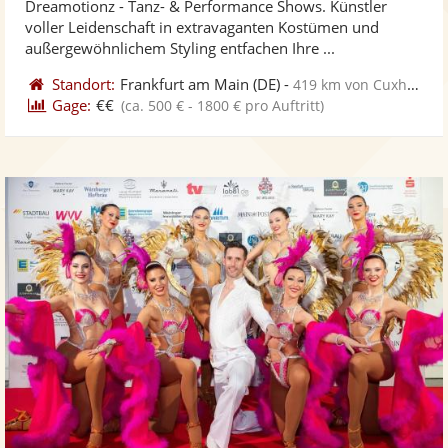
Dreamotionz - Tanz- & Performance Shows. Künstler
Fotos
Vi
voller Leidenschaft in extravaganten Kostümen und
bereit
ber
außergewöhnlichem Styling entfachen Ihre ...
Standort:
Frankfurt am Main
(DE)
-
419 km von Cuxhaven
Gage:
€€
(ca. 500 € - 1800 € pro Auftritt)