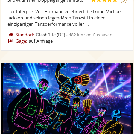
stellt
ste
von
Der lnterpret Veit Hofmann zelebriert die lkone Michael
Fotos
Vi
5
Jackson und seinen legendären Tanzstil in einer
bereit
ber
Sternen
einzigartigen Tanzperformance voller ...
Standort:
Glashütte
(DE)
-
482 km von Cuxhaven
Gage:
auf Anfrage