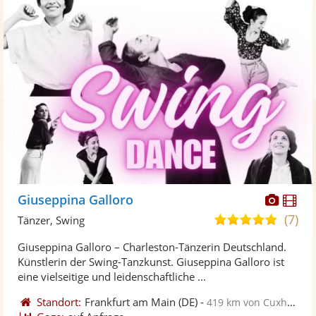
Diese
Di
Giuseppina Galloro
Künst
Kü
(7)
5,0
Tänzer, Swing
stellt
ste
von
Giuseppina Galloro – Charleston-Tänzerin Deutschland.
Fotos
Vi
5
Künstlerin der Swing-Tanzkunst. Giuseppina Galloro ist
bereit
ber
Sternen
eine vielseitige und leidenschaftliche ...
Standort:
Frankfurt am Main
(DE)
-
419 km von Cuxhaven