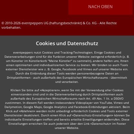
NACH OBEN
© 2010-2026 eventpeppers UG (haftungsbeschränkt) & Co. KG - Alle Rechte
vorbehalten.
Cookies und Datenschutz
eventpeppers nutzt Cookies und Tracking-Technologien. Einige Cookies und
Datenverarbeitungen sind für die Funktion unserer Website zwingend erforderlich (z. B.
um Künstler im Künstlerkorb "Meine Künstler" zu sammeln), andere helfen uns, Ihnen
einen optimierten und individualisierten Service zu bieten. Wir binden so auch Tools
externer Dienstleister wie z. B. Google, Facebook und Vimeo auf unserer Website ein.
Durch die Einbindung dieser Tools werden personenbezogene Daten an
Drittplattformen - auch außerhalb des Europäischen Wirtschaftsraums - übermittelt
und verarbeitet.
Klicken Sie bitte auf «Akzeptieren», wenn Sie mit der Verwendung aller Cookies
einverstanden sind und in die Datenverarbeitung durch Drittplattformen auch
außerhalb des Europäischen Wirtschaftsraums nach Art. 49 Abs. 1 lit. a DSGVO
zustimmen. In diesem Fall werden insbesondere Videoplayer von YouTube, Vimeo und
Dailymotion, Google Maps, Google Analytics und Facebook-Einbindungen aktiviert. Beim
Klick auf «Ablehnen» werden nicht unbedingt erforderlich Cookies und Tools externer
Dienstleister deaktiviert. Durch einen Klick auf «Datenschutz-Einstellungen» können Sie
individuelle Einstellungen treffen und bereits erteilte Einwilligungen widerrufen. Diese
Einstellungen erreichen Sie auch jederzeit über den Link «Datenschutz» im Footer
unserer Website.