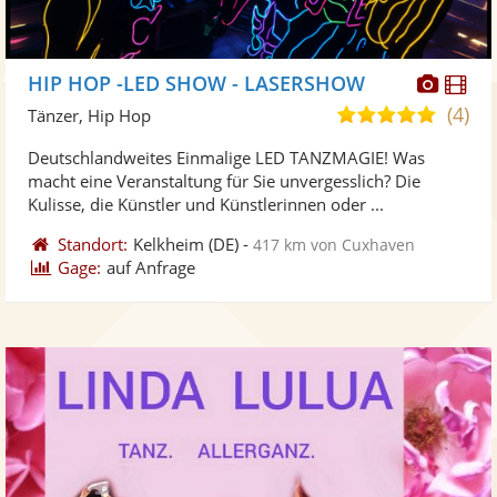
Diese
Di
HIP HOP -LED SHOW - LASERSHOW
Künst
Kü
(4)
5,0
Tänzer, Hip Hop
stellt
ste
von
Deutschlandweites Einmalige LED TANZMAGIE! Was
Fotos
Vi
5
macht eine Veranstaltung für Sie unvergesslich? Die
bereit
ber
Sternen
Kulisse, die Künstler und Künstlerinnen oder ...
Standort:
Kelkheim
(DE)
-
417 km von Cuxhaven
Gage:
auf Anfrage