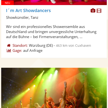
Diese
Di
I´m Art Showdancers
Künst
Kü
Showkünstler, Tanz
stellt
ste
Wir sind ein professionelles Showensemble aus
Fotos
Vi
Deutschland und bringen unvergessliche Unterhaltung
bereit
ber
auf die Bühne – bei Firmenveranstaltungen, ...
Standort:
Würzburg
(DE)
-
463 km von Cuxhaven
Gage:
auf Anfrage