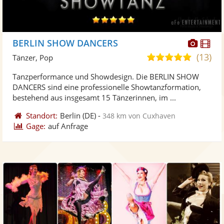
Diese
Di
BERLIN SHOW DANCERS
Künst
Kü
(13)
5,0
Tänzer, Pop
stellt
ste
von
Tanzperformance und Showdesign. Die BERLIN SHOW
Fotos
Vi
5
DANCERS sind eine professionelle Showtanzformation,
bereit
ber
Sternen
bestehend aus insgesamt 15 Tänzerinnen, im ...
Standort:
Berlin
(DE)
-
348 km von Cuxhaven
Gage:
auf Anfrage