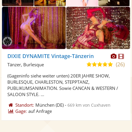
Diese
Di
DIXIE DYNAMITE Vintage-Tänzerin
Künst
Kü
(26)
5,0
Tänzer, Burlesque
stellt
ste
von
(Gageninfo siehe weiter unten) 20ER JAHRE SHOW,
Fotos
Vi
5
BURLESQUE, CHARLESTON, STEPPTANZ,
bereit
ber
Sternen
PUBLIKUMSANIMATION. Sowie CANCAN & WESTERN /
SALOON STYLE. ...
Standort:
München
(DE)
-
669 km von Cuxhaven
Gage:
auf Anfrage