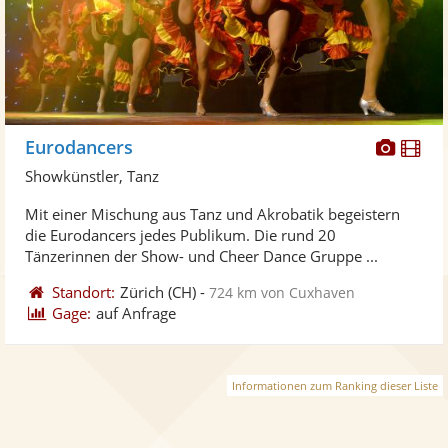
Diese
Di
Eurodancers
Künst
Kü
Showkünstler, Tanz
stellt
ste
Mit einer Mischung aus Tanz und Akrobatik begeistern
Fotos
Vi
die Eurodancers jedes Publikum. Die rund 20
bereit
ber
Tänzerinnen der Show- und Cheer Dance Gruppe ...
Standort:
Zürich
(CH)
-
724 km von Cuxhaven
Gage:
auf Anfrage
Informationen zum Ranking dieser Liste