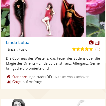
Diese
Di
Linda Lulua
Künst
Kü
(1)
5,0
Tänzer, Fusion
stellt
ste
von
Die Coolness des Westens, das Feuer des Südens oder die
Fotos
Vi
5
Magie des Orients - Linda Lulua ist Tanz. Allerganz. Gerne
bereit
ber
Sternen
bringt die diplomierte und ...
Standort:
Ingolstadt
(DE)
-
600 km von Cuxhaven
Gage:
auf Anfrage