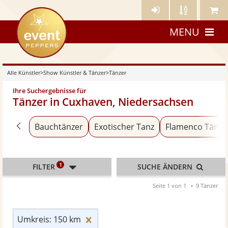
Künstler-
Künstler
Meine
eventpeppers
Login
A-
Künstle
MENU
Z
Alle Künstler
>
Show Künstler & Tänzer
>
Tänzer
Ihre Suchergebnisse für
Tänzer in Cuxhaven, Niedersachsen
Zurück zu «Show Künstler & Tänzer»
Bauchtänzer
Exotischer Tanz
Flamenco Tänze
1
FILTER
SUCHE ÄNDERN
Seite 1 von 1
9 Tänzer
Umkreis: 150 km zurücksetzen
Umkreis: 150 km