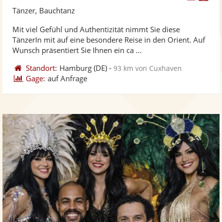
Künst
Kü
Tänzer, Bauchtanz
stellt
ste
Mit viel Gefühl und Authentizität nimmt Sie diese
Fotos
Vi
TänzerIn mit auf eine besondere Reise in den Orient. Auf
bereit
ber
Wunsch präsentiert Sie Ihnen ein ca ...
Standort:
Hamburg
(DE)
-
93 km von Cuxhaven
Gage:
auf Anfrage