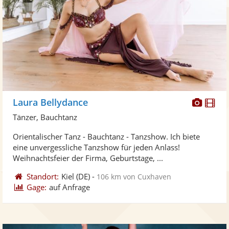
Diese
Di
Laura Bellydance
Künst
Kü
Tänzer, Bauchtanz
stellt
ste
Orientalischer Tanz - Bauchtanz - Tanzshow. Ich biete
Fotos
Vi
eine unvergessliche Tanzshow für jeden Anlass!
bereit
ber
Weihnachtsfeier der Firma, Geburtstage, ...
Standort:
Kiel
(DE)
-
106 km von Cuxhaven
Gage:
auf Anfrage