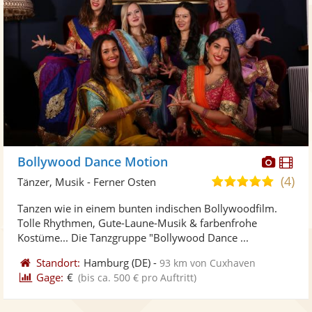
Diese
Di
Bollywood Dance Motion
Künst
Kü
(4)
5,0
Tänzer, Musik - Ferner Osten
stellt
ste
von
Tanzen wie in einem bunten indischen Bollywoodfilm.
Fotos
Vi
5
Tolle Rhythmen, Gute-Laune-Musik & farbenfrohe
bereit
ber
Sternen
Kostüme... Die Tanzgruppe "Bollywood Dance ...
Standort:
Hamburg
(DE)
-
93 km von Cuxhaven
Gage:
€
(bis ca. 500 € pro Auftritt)