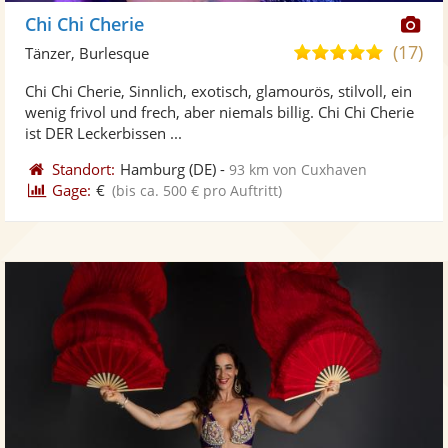
Di
Chi Chi Cherie
Kü
(17)
4,8
Tänzer, Burlesque
ste
von
Chi Chi Cherie, Sinnlich, exotisch, glamourös, stilvoll, ein
Fo
5
wenig frivol und frech, aber niemals billig. Chi Chi Cherie
ber
Sternen
ist DER Leckerbissen ...
Standort:
Hamburg
(DE)
-
93 km von Cuxhaven
Gage:
€
(bis ca. 500 € pro Auftritt)