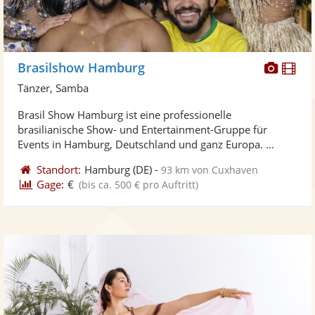
Diese
Di
Brasilshow Hamburg
Künst
Kü
Tänzer, Samba
stellt
ste
Brasil Show Hamburg ist eine professionelle
Fotos
Vi
brasilianische Show- und Entertainment-Gruppe für
bereit
ber
Events in Hamburg, Deutschland und ganz Europa. ...
Standort:
Hamburg
(DE)
-
93 km von Cuxhaven
Gage:
€
(bis ca. 500 € pro Auftritt)