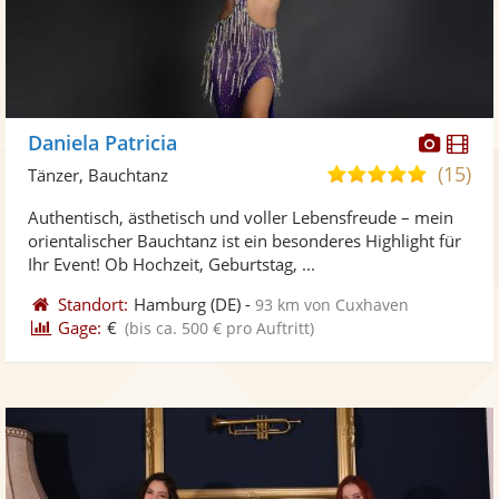
Diese
Di
Daniela Patricia
Künst
Kü
(15)
5,0
Tänzer, Bauchtanz
stellt
ste
von
Authentisch, ästhetisch und voller Lebensfreude – mein
Fotos
Vi
5
orientalischer Bauchtanz ist ein besonderes Highlight für
bereit
ber
Sternen
Ihr Event! Ob Hochzeit, Geburtstag, ...
Standort:
Hamburg
(DE)
-
93 km von Cuxhaven
Gage:
€
(bis ca. 500 € pro Auftritt)