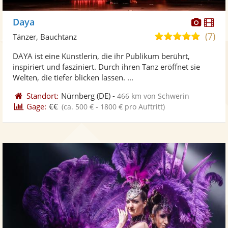
Diese
Di
Daya
Künst
Kü
(7)
5,0
Tänzer, Bauchtanz
stellt
ste
von
DAYA ist eine Künstlerin, die ihr Publikum berührt,
Fotos
Vi
5
inspiriert und fasziniert. Durch ihren Tanz eröffnet sie
bereit
ber
Sternen
Welten, die tiefer blicken lassen. ...
Standort:
Nürnberg
(DE)
-
466 km von Schwerin
Gage:
€€
(ca. 500 € - 1800 € pro Auftritt)