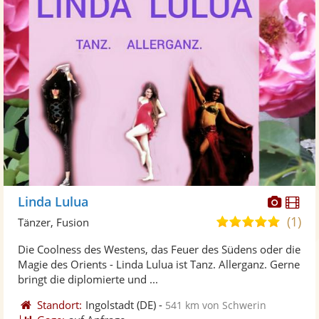
Diese
Di
Linda Lulua
Künst
Kü
(1)
5,0
Tänzer, Fusion
stellt
ste
von
Die Coolness des Westens, das Feuer des Südens oder die
Fotos
Vi
5
Magie des Orients - Linda Lulua ist Tanz. Allerganz. Gerne
bereit
ber
Sternen
bringt die diplomierte und ...
Standort:
Ingolstadt
(DE)
-
541 km von Schwerin