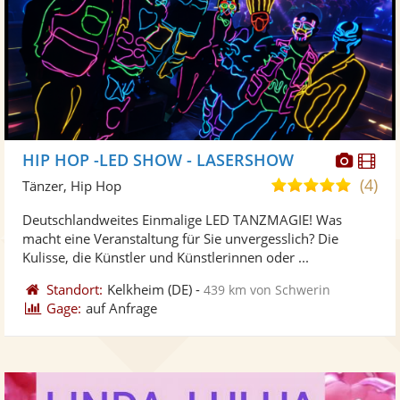
Diese
Di
HIP HOP -LED SHOW - LASERSHOW
Künst
Kü
(4)
5,0
Tänzer, Hip Hop
stellt
ste
von
Deutschlandweites Einmalige LED TANZMAGIE! Was
Fotos
Vi
5
macht eine Veranstaltung für Sie unvergesslich? Die
bereit
ber
Sternen
Kulisse, die Künstler und Künstlerinnen oder ...
Standort:
Kelkheim
(DE)
-
439 km von Schwerin
Gage:
auf Anfrage