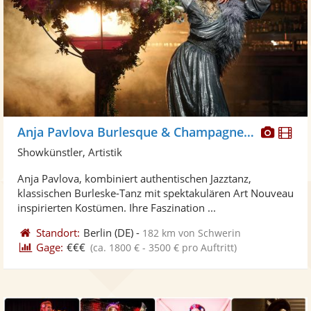
Diese
Di
Anja Pavlova Burlesque & Champagnerglass
Künst
Kü
Showkünstler, Artistik
stellt
ste
Anja Pavlova, kombiniert authentischen Jazztanz,
Fotos
Vi
klassischen Burleske-Tanz mit spektakulären Art Nouveau
bereit
ber
inspirierten Kostümen. Ihre Faszination ...
Standort:
Berlin
(DE)
-
182 km von Schwerin
Gage:
€€€
(ca. 1800 € - 3500 € pro Auftritt)