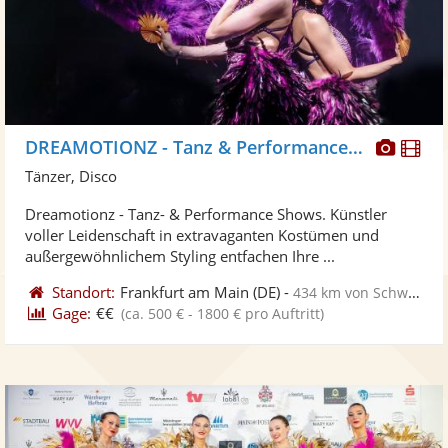
Diese
Di
DREAMOTIONZ - Tanz & Performance Shows
Künst
Kü
Tänzer, Disco
stellt
ste
Dreamotionz - Tanz- & Performance Shows. Künstler
Fotos
Vi
voller Leidenschaft in extravaganten Kostümen und
bereit
ber
außergewöhnlichem Styling entfachen Ihre ...
Standort:
Frankfurt am Main
(DE)
-
434 km von Schwerin
Gage:
€€
(ca. 500 € - 1800 € pro Auftritt)