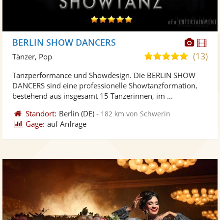
Diese
Di
BERLIN SHOW DANCERS
Künst
Kü
(13)
5,0
Tänzer, Pop
stellt
ste
von
Tanzperformance und Showdesign. Die BERLIN SHOW
Fotos
Vi
5
DANCERS sind eine professionelle Showtanzformation,
bereit
ber
Sternen
bestehend aus insgesamt 15 Tänzerinnen, im ...
Standort:
Berlin
(DE)
-
182 km von Schwerin
Gage:
auf Anfrage