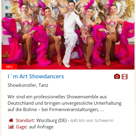
Diese
Di
I´m Art Showdancers
Künst
Kü
Showkünstler, Tanz
stellt
ste
Wir sind ein professionelles Showensemble aus
Fotos
Vi
Deutschland und bringen unvergessliche Unterhaltung
bereit
ber
auf die Bühne – bei Firmenveranstaltungen, ...
Standort:
Würzburg
(DE)
-
440 km von Schwerin
Gage:
auf Anfrage