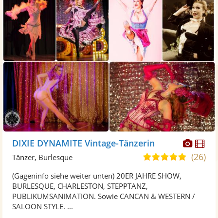
Diese
Di
DIXIE DYNAMITE Vintage-Tänzerin
Künst
Kü
(26)
5,0
Tänzer, Burlesque
stellt
ste
von
(Gageninfo siehe weiter unten) 20ER JAHRE SHOW,
Fotos
Vi
5
BURLESQUE, CHARLESTON, STEPPTANZ,
bereit
ber
Sternen
PUBLIKUMSANIMATION. Sowie CANCAN & WESTERN /
SALOON STYLE. ...