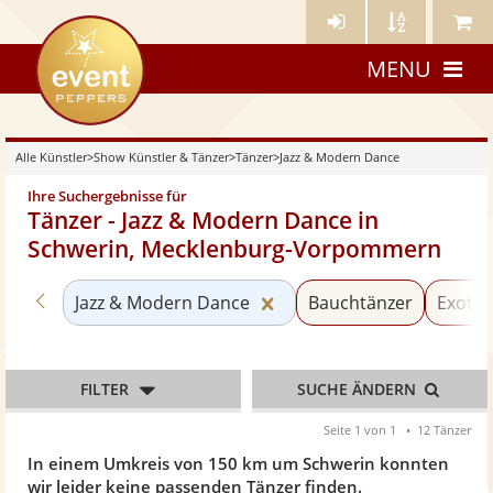
Künstler-
Künstler
Meine
eventpeppers
Login
A-
Künstle
MENU
Z
Alle Künstler
>
Show Künstler & Tänzer
>
Tänzer
>
Jazz & Modern Dance
Ihre Suchergebnisse für
Tänzer - Jazz & Modern Dance in
Schwerin, Mecklenburg-Vorpommern
Zurück zu «Tänzer»
Kategorie «Jazz & Moder
Jazz & Modern Dance
Bauchtänzer
Exotis
FILTER
SUCHE ÄNDERN
Seite 1 von 1
12 Tänzer
In einem Umkreis von 150 km um Schwerin konnten
wir leider keine passenden Tänzer finden.