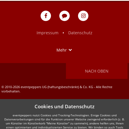
eventpeppers
Blog
eventpeppers
auf
auf
Facebook
Instagram
•
Impressum
Datenschutz
Show
Mehr
NACH OBEN
© 2010-2026 eventpeppers UG (haftungsbeschränkt) & Co. KG - Alle Rechte
vorbehalten.
Cookies und Datenschutz
eventpeppers nutzt Cookies und Tracking-Technologien. Einige Cookies und
Datenverarbeitungen sind für die Funktion unserer Website zwingend erforderlich (z. B.
um Künstler im Künstlerkorb "Meine Künstler" zu sammeln), andere helfen uns, Ihnen
einen optimierten und individualisierten Service zu bieten. Wir binden so auch Tools