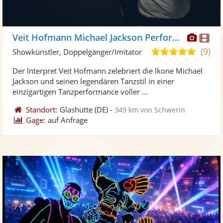
Diese
Di
Veit Hofmann Michael Jackson Performance
Künst
Kü
(9)
5,0
Showkünstler, Doppelgänger/Imitator
stellt
ste
von
Der lnterpret Veit Hofmann zelebriert die lkone Michael
Fotos
Vi
5
Jackson und seinen legendären Tanzstil in einer
bereit
ber
Sternen
einzigartigen Tanzperformance voller ...
Standort:
Glashütte
(DE)
-
349 km von Schwerin
Gage:
auf Anfrage