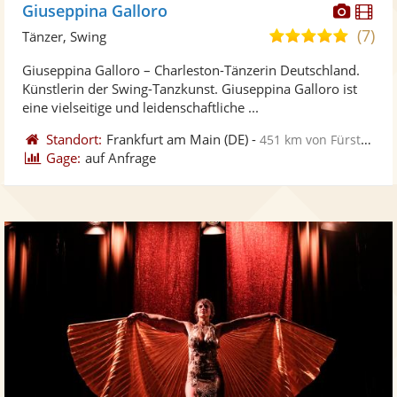
Diese
Di
Giuseppina Galloro
Künst
Kü
(7)
5,0
Tänzer, Swing
stellt
ste
von
Giuseppina Galloro – Charleston-Tänzerin Deutschland.
Fotos
Vi
5
Künstlerin der Swing-Tanzkunst. Giuseppina Galloro ist
bereit
ber
Sternen
eine vielseitige und leidenschaftliche ...
Standort:
Frankfurt am Main
(DE)
-
451 km von Fürstenwalde
Gage:
auf Anfrage