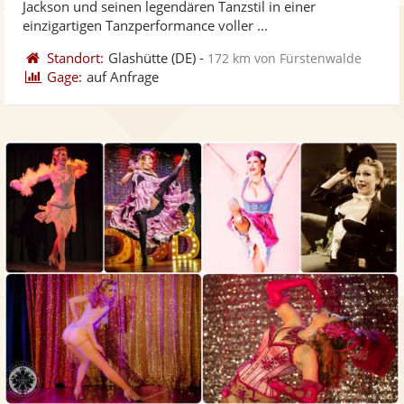
Jackson und seinen legendären Tanzstil in einer
bereit
ber
Sternen
einzigartigen Tanzperformance voller ...
Standort:
Glashütte
(DE)
-
172 km von Fürstenwalde
Gage:
auf Anfrage