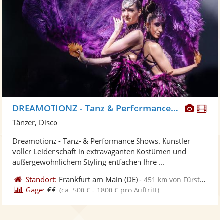
Diese
Di
DREAMOTIONZ - Tanz & Performance Shows
Künst
Kü
Tänzer, Disco
stellt
ste
Dreamotionz - Tanz- & Performance Shows. Künstler
Fotos
Vi
voller Leidenschaft in extravaganten Kostümen und
bereit
ber
außergewöhnlichem Styling entfachen Ihre ...
Standort:
Frankfurt am Main
(DE)
-
451 km von Fürstenwalde
Gage:
€€
(ca. 500 € - 1800 € pro Auftritt)