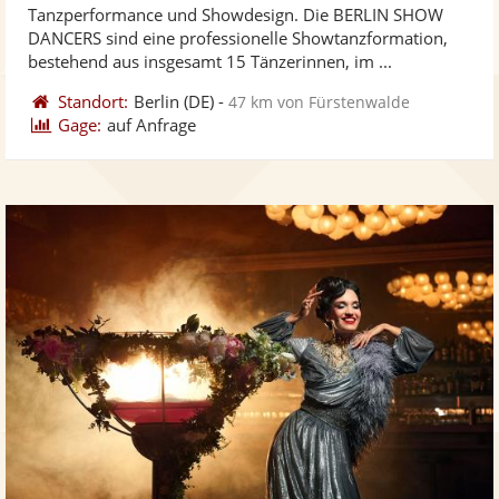
Tanzperformance und Showdesign. Die BERLIN SHOW
Fotos
Vi
5
DANCERS sind eine professionelle Showtanzformation,
bereit
ber
Sternen
bestehend aus insgesamt 15 Tänzerinnen, im ...
Standort:
Berlin
(DE)
-
47 km von Fürstenwalde
Gage:
auf Anfrage