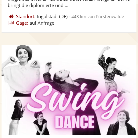
bereit
ber
Sternen
bringt die diplomierte und ...
Standort:
Ingolstadt
(DE)
-
443 km von Fürstenwalde
Gage:
auf Anfrage