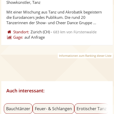
Künst
Kü
Showkünstler, Tanz
stellt
ste
Mit einer Mischung aus Tanz und Akrobatik begeistern
Fotos
Vi
die Eurodancers jedes Publikum. Die rund 20
bereit
ber
Tänzerinnen der Show- und Cheer Dance Gruppe ...
Standort:
Zürich
(CH)
-
683 km von Fürstenwalde
Gage:
auf Anfrage
Informationen zum Ranking dieser Liste
Auch interessant:
Bauchtänzer
Feuer- & Schlangen
Erotischer Tanz
D