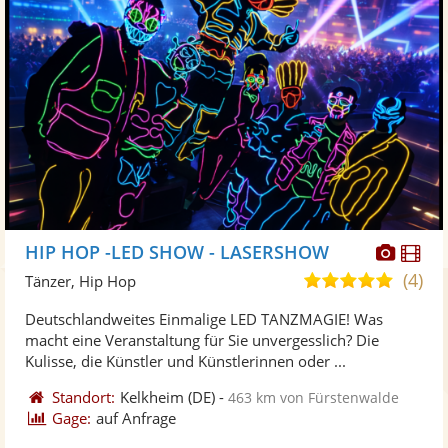
Diese
Di
HIP HOP -LED SHOW - LASERSHOW
Künst
Kü
(4)
5,0
Tänzer, Hip Hop
stellt
ste
von
Deutschlandweites Einmalige LED TANZMAGIE! Was
Fotos
Vi
5
macht eine Veranstaltung für Sie unvergesslich? Die
bereit
ber
Sternen
Kulisse, die Künstler und Künstlerinnen oder ...
Standort:
Kelkheim
(DE)
-
463 km von Fürstenwalde
Gage:
auf Anfrage