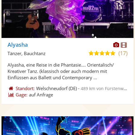
Diese
Di
Alyasha
Künst
Kü
(17)
5,0
Tänzer, Bauchtanz
stellt
ste
von
Alyasha, eine Reise in die Phantasie…. Orientalisch/
Fotos
Vi
5
Kreativer Tanz. (klassisch oder auch modern mit
bereit
ber
Sternen
Einflüssen aus Ballett und Contemporary ...
Standort:
Welschneudorf
(DE)
-
489 km von Fürstenwalde
Gage:
auf Anfrage