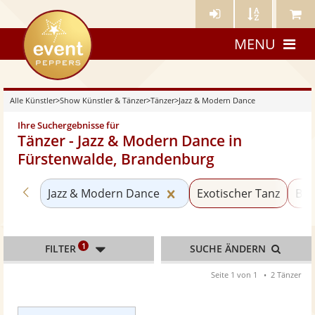
Künstler-
Künstler
Meine
eventpeppers
Login
A-
Künstle
MENU
Z
Alle Künstler
>
Show Künstler & Tänzer
>
Tänzer
>
Jazz & Modern Dance
Ihre Suchergebnisse für
Tänzer - Jazz & Modern Dance in
Fürstenwalde, Brandenburg
Zurück zu «Tänzer»
Kategorie «Jazz & Moder
Jazz & Modern Dance
Exotischer Tanz
Bau
1
FILTER
SUCHE ÄNDERN
Seite 1 von 1
2 Tänzer