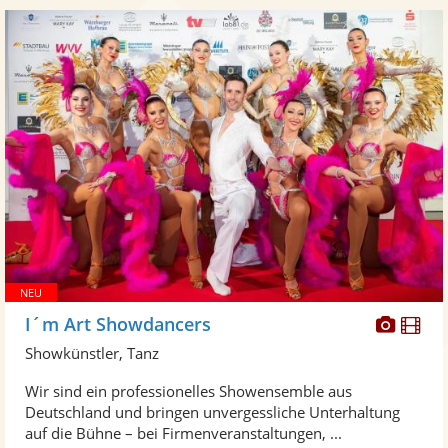
Diese
Di
I´m Art Showdancers
Künst
Kü
Showkünstler, Tanz
stellt
ste
Wir sind ein professionelles Showensemble aus
Fotos
Vi
Deutschland und bringen unvergessliche Unterhaltung
bereit
ber
auf die Bühne – bei Firmenveranstaltungen, ...