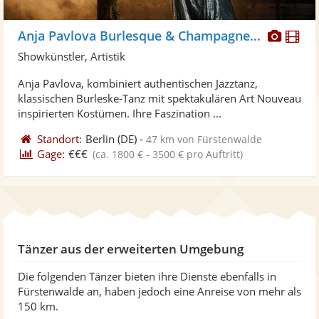
Diese
Di
Anja Pavlova Burlesque & Champagnerglass
Künst
Kü
Showkünstler, Artistik
stellt
ste
Anja Pavlova, kombiniert authentischen Jazztanz,
Fotos
Vi
klassischen Burleske-Tanz mit spektakulären Art Nouveau
bereit
ber
inspirierten Kostümen. Ihre Faszination ...
Standort:
Berlin
(DE)
-
47 km von Fürstenwalde
Gage:
€€€
(ca. 1800 € - 3500 € pro Auftritt)
Tänzer aus der erweiterten Umgebung
Die folgenden Tänzer bieten ihre Dienste ebenfalls in
Fürstenwalde an, haben jedoch eine Anreise von mehr als
150 km.