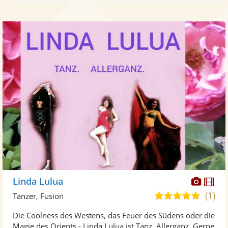
Diese
Di
Linda Lulua
Künst
Kü
(1)
5,0
Tänzer, Fusion
stellt
ste
von
Die Coolness des Westens, das Feuer des Südens oder die
Fotos
Vi
5
Magie des Orients - Linda Lulua ist Tanz. Allerganz. Gerne