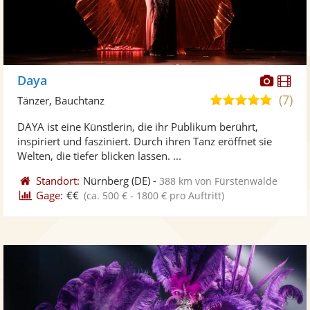
Diese
Di
Daya
Künst
Kü
(7)
5,0
Tänzer, Bauchtanz
stellt
ste
von
DAYA ist eine Künstlerin, die ihr Publikum berührt,
Fotos
Vi
5
inspiriert und fasziniert. Durch ihren Tanz eröffnet sie
bereit
ber
Sternen
Welten, die tiefer blicken lassen. ...
Standort:
Nürnberg
(DE)
-
388 km von Fürstenwalde
Gage:
€€
(ca. 500 € - 1800 € pro Auftritt)