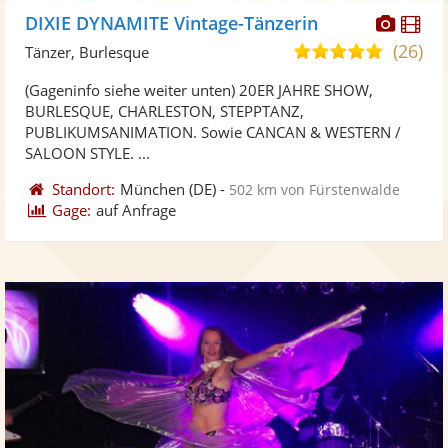
Diese
Di
DIXIE DYNAMITE Vintage-Tänzerin
Künst
Kü
(26)
5,0
Tänzer, Burlesque
stellt
ste
von
(Gageninfo siehe weiter unten) 20ER JAHRE SHOW,
Fotos
Vi
5
BURLESQUE, CHARLESTON, STEPPTANZ,
bereit
ber
Sternen
PUBLIKUMSANIMATION. Sowie CANCAN & WESTERN /
SALOON STYLE. ...
Standort:
München
(DE)
-
502 km von Fürstenwalde
Gage:
auf Anfrage