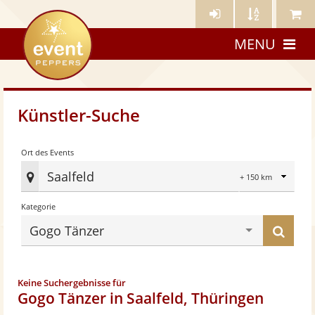
Künstler-
Künstler
Meine
eventpeppers
Login
A-
Künstle
MENU
Z
Künstler-Suche
Radius
Ort des Events
Saalfeld
Ort
Kategorie
des
Eve
Küns
Gogo Tänzer
fes
find
Keine Suchergebnisse für
Gogo Tänzer in Saalfeld, Thüringen