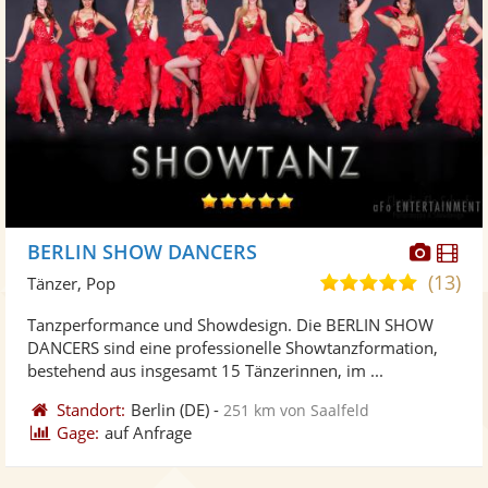
Diese
Di
BERLIN SHOW DANCERS
Künst
Kü
(13)
5,0
Tänzer, Pop
stellt
ste
von
Tanzperformance und Showdesign. Die BERLIN SHOW
Fotos
Vi
5
DANCERS sind eine professionelle Showtanzformation,
bereit
ber
Sternen
bestehend aus insgesamt 15 Tänzerinnen, im ...
Standort:
Berlin
(DE)
-
251 km von Saalfeld
Gage:
auf Anfrage