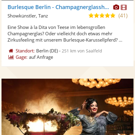
Diese
Di
Burlesque Berlin - Champagnerglasshows
Künst
Kü
(41)
5,0
Showkünstler, Tanz
stellt
ste
von
Eine Show à la Dita von Teese im lebensgroßen
Fotos
Vi
5
Champagnerglas? Oder vielleicht doch etwas mehr
bereit
ber
Sternen
Zirkusfeeling mit unserem Burlesque-Karussellpferd? ...
Standort:
Berlin
(DE)
-
251 km von Saalfeld
Gage:
auf Anfrage