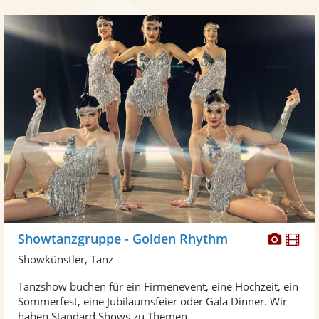
Diese
Di
Showtanzgruppe - Golden Rhythm
Künst
Kü
Showkünstler, Tanz
stellt
ste
Tanzshow buchen für ein Firmenevent, eine Hochzeit, ein
Fotos
Vi
Sommerfest, eine Jubiläumsfeier oder Gala Dinner. Wir
bereit
ber
haben Standard Shows zu Themen ...