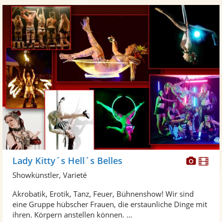
Diese
Di
Lady Kitty´s Hell´s Belles
Künst
Kü
Showkünstler, Varieté
stellt
ste
Akrobatik, Erotik, Tanz, Feuer, Bühnenshow! Wir sind
Fotos
Vi
eine Gruppe hübscher Frauen, die erstaunliche Dinge mit
bereit
ber
ihren. Körpern anstellen können. ...