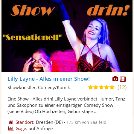
Diese
Di
Lilly Layne - Alles in einer Show!
Künst
Kü
(12)
5,0
Showkünstler, Comedy/Komik
stellt
ste
von
Eine Show - Alles drin! Lilly Layne verbindet Humor, Tanz
Fotos
Vi
5
und Saxophon zu einer einzigartigen Comedy Show.
bereit
ber
Sternen
(siehe Video) Ob Hochzeiten, Geburtstage ...
Standort:
Dresden
(DE)
-
173 km von Saalfeld
Gage:
auf Anfrage