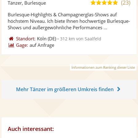
Künst
Kü
(23)
5,0
Tänzer, Burlesque
stellt
ste
von
Burlesque-Highlights & Champagnerglas-Shows auf
Fotos
Vi
5
höchstem Niveau. Ich biete Ihnen hochwertige Burlesque-
bereit
ber
Sternen
Shows und außergewöhnliche Performances ...
Standort:
Köln
(DE)
-
312 km von Saalfeld
Gage:
auf Anfrage
Informationen zum Ranking dieser Liste
Mehr Tänzer im größeren Umkreis finden
Auch interessant: