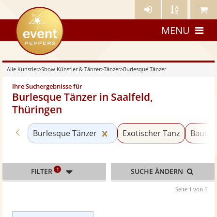
Künstler-
Künstler
Meine
eventpeppers
Login
A-
Künstle
MENU
Z
Alle Künstler
>
Show Künstler & Tänzer
>
Tänzer
>
Burlesque Tänzer
Ihre Suchergebnisse für
Burlesque Tänzer in Saalfeld,
Thüringen
Zurück zu «Tänzer»
Kategorie «Burlesque Tänzer
Burlesque Tänzer
Exotischer Tanz
Baucht
1
FILTER
SUCHE ÄNDERN
Seite 1 von 1