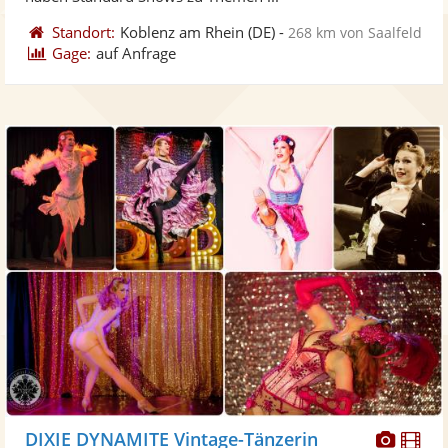
Standort:
Koblenz am Rhein
(DE)
-
268 km von Saalfeld
Gage:
auf Anfrage
Diese
Di
DIXIE DYNAMITE Vintage-Tänzerin