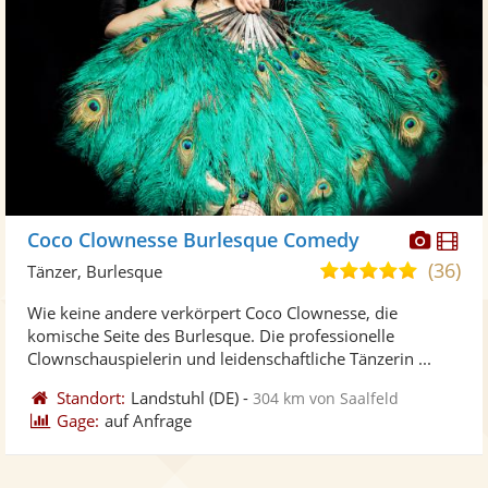
Diese
Di
Coco Clownesse Burlesque Comedy
Künst
Kü
(36)
5,0
Tänzer, Burlesque
stellt
ste
von
Wie keine andere verkörpert Coco Clownesse, die
Fotos
Vi
5
komische Seite des Burlesque. Die professionelle
bereit
ber
Sternen
Clownschauspielerin und leidenschaftliche Tänzerin ...
Standort:
Landstuhl
(DE)
-
304 km von Saalfeld
Gage:
auf Anfrage