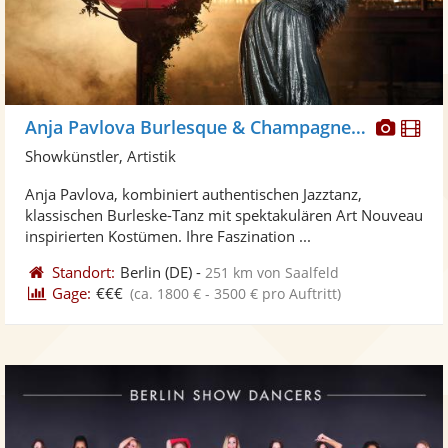
Diese
Di
Anja Pavlova Burlesque & Champagnerglass
Künst
Kü
Showkünstler, Artistik
stellt
ste
Anja Pavlova, kombiniert authentischen Jazztanz,
Fotos
Vi
klassischen Burleske-Tanz mit spektakulären Art Nouveau
bereit
ber
inspirierten Kostümen. Ihre Faszination ...
Standort:
Berlin
(DE)
-
251 km von Saalfeld
Gage:
€€€
(ca. 1800 € - 3500 € pro Auftritt)