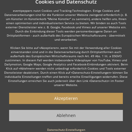
Cookies und Datenschutz
eventpeppers nutzt Cookies und Tracking-Technologien. Einige Cookies und
Datenverarbeitungen sind für die Funktion unserer Website zwingend erforderlich (z. B.
um Künstler im Künstlerkorb "Meine Künstler" zu sammeln), andere helfen uns, Ihnen
einen optimierten und individualisierten Service zu bieten. Wir binden so auch Tools
externer Dienstleister wie z. B. Google, Facebook und Vimeo auf unserer Website ein.
Durch die Einbindung dieser Tools werden personenbezogene Daten an
Drittplattformen - auch außerhalb des Europäischen Wirtschaftsraums - übermittelt
und verarbeitet.
Klicken Sie bitte auf «Akzeptieren», wenn Sie mit der Verwendung aller Cookies
einverstanden sind und in die Datenverarbeitung durch Drittplattformen auch
außerhalb des Europäischen Wirtschaftsraums nach Art. 49 Abs. 1 lit. a DSGVO
zustimmen. In diesem Fall werden insbesondere Videoplayer von YouTube, Vimeo und
Dailymotion, Google Maps, Google Analytics und Facebook-Einbindungen aktiviert. Beim
Klick auf «Ablehnen» werden nicht unbedingt erforderlich Cookies und Tools externer
Dienstleister deaktiviert. Durch einen Klick auf «Datenschutz-Einstellungen» können Sie
individuelle Einstellungen treffen und bereits erteilte Einwilligungen widerrufen. Diese
Einstellungen erreichen Sie auch jederzeit über den Link «Datenschutz» im Footer
unserer Website.
Akzeptieren
Ablehnen
Datenschutz-Einstellungen