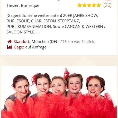
Künst
Kü
(26)
5,0
Tänzer, Burlesque
stellt
ste
von
(Gageninfo siehe weiter unten) 20ER JAHRE SHOW,
Fotos
Vi
5
BURLESQUE, CHARLESTON, STEPPTANZ,
bereit
ber
Sternen
PUBLIKUMSANIMATION. Sowie CANCAN & WESTERN /
SALOON STYLE. ...
Standort:
München
(DE)
-
278 km von Saalfeld
Gage:
auf Anfrage