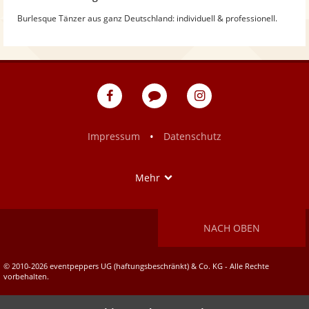
Burlesque Tänzer aus ganz Deutschland: individuell & professionell.
eventpeppers
Blog
eventpeppers
auf
auf
Facebook
Instagram
•
Impressum
Datenschutz
Show
Mehr
NACH OBEN
© 2010-2026 eventpeppers UG (haftungsbeschränkt) & Co. KG - Alle Rechte
vorbehalten.