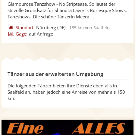
Glamouröse Tanzshow - No Striptease. So lautet der
Fotos
Vi
5
stilvolle Grundsatz für Shandra Lavie´s Burlesque Shows.
bereit
ber
Sternen
Tanzshows: Die schöne Tänzerin Meera ...
Standort:
Nürnberg
(DE)
-
135 km von Saalfeld
Gage:
auf Anfrage
Tänzer aus der erweiterten Umgebung
Die folgenden Tänzer bieten ihre Dienste ebenfalls in
Saalfeld an, haben jedoch eine Anreise von mehr als 150
km.