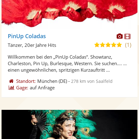
Diese
Di
PinUp Coladas
Künst
Kü
(1)
5,0
Tänzer, 20er Jahre Hits
stellt
ste
von
Willkommen bei den „PinUp Coladas“. Showtanz,
Fotos
Vi
5
Charleston, Pin Up, Burlesque, Western. Sie suchen…. …
bereit
ber
Sternen
einen ungewöhnlichen, spritzigen Kurzauftritt ...
Standort:
München
(DE)
-
278 km von Saalfeld
Gage:
auf Anfrage