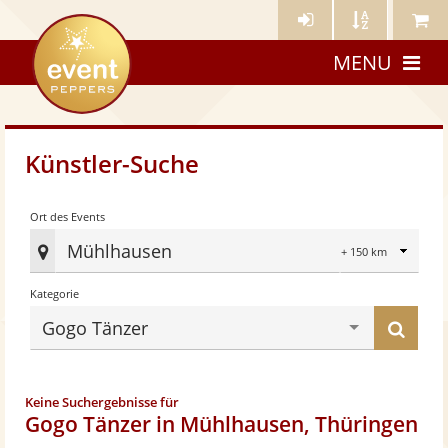
Künstler-
Künstler
Meine
eventpeppers
Login
A-
Künstle
MENU
Z
Künstler-Suche
Radius
Ort des Events
Mühlhausen
Ort
Kategorie
des
Eve
Küns
Gogo Tänzer
fes
find
Keine Suchergebnisse für
Gogo Tänzer in Mühlhausen, Thüringen