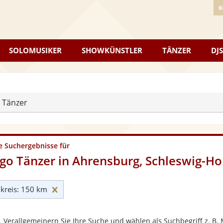
K
SOLOMUSIKER
SHOWKÜNSTLER
TÄNZER
DJS
 Tänzer
e Suchergebnisse für
go Tänzer in Ahrensburg, Schleswig-Ho
Umkreis: 150 km zurücksetzen
reis: 150 km
Verallgemeinern Sie Ihre Suche und wählen als Suchbegriff z. B. 