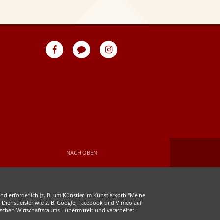
eventpeppers
Blog
eventpeppers
auf
auf
Facebook
Instagram
NACH OBEN
d erforderlich (z. B. um Künstler im Künstlerkorb "Meine
r Dienstleister wie z. B. Google, Facebook und Vimeo auf
chen Wirtschaftsraums - übermittelt und verarbeitet.