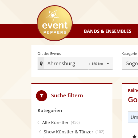
eventpeppers
BANDS & ENSEMBLES
Radius
Ort des Events
Kategorie
Ahrensburg
Gogo
Ort
des
Events
festlegen
Kein
Suche filtern
Go
Kategorien
Umk
Alle Künstler
(456)
Show Künstler & Tänzer
(102)