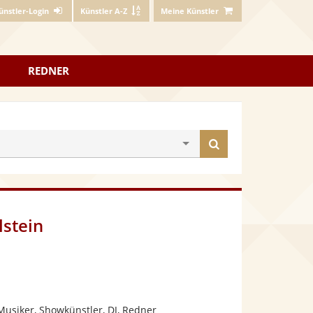
ünstler-Login
Künstler A-Z
Meine Künstler
REDNER
Künstler
finden
lstein
Musiker, Showkünstler, DJ, Redner