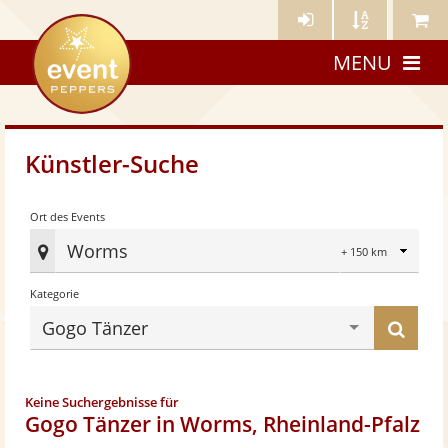
Künstler-
Künstler
Meine
eventpeppers
Login
A-
Künstle
MENU
Z
Künstler-Suche
Radius
Ort des Events
Worms
Ort
Kategorie
des
Eve
Küns
Gogo Tänzer
fes
find
Keine Suchergebnisse für
Gogo Tänzer in Worms, Rheinland-Pfalz