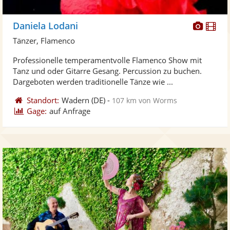
Diese
Di
Daniela Lodani
Künst
Kü
Tänzer, Flamenco
stellt
ste
Professionelle temperamentvolle Flamenco Show mit
Fotos
Vi
Tanz und oder Gitarre Gesang. Percussion zu buchen.
bereit
ber
Dargeboten werden traditionelle Tänze wie ...
Standort:
Wadern
(DE)
-
107 km von Worms
Gage:
auf Anfrage