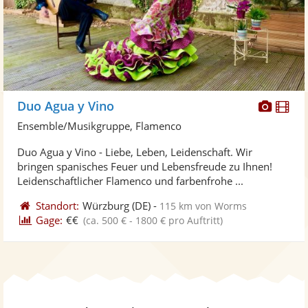
Diese
Di
Duo Agua y Vino
Künst
Kü
Ensemble/Musikgruppe, Flamenco
stellt
ste
Duo Agua y Vino - Liebe, Leben, Leidenschaft. Wir
Fotos
Vi
bringen spanisches Feuer und Lebensfreude zu Ihnen!
bereit
ber
Leidenschaftlicher Flamenco und farbenfrohe ...
Standort:
Würzburg
(DE)
-
115 km von Worms
Gage:
€€
(ca. 500 € - 1800 € pro Auftritt)