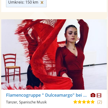
Umkreis: 150 km zurücksetzen
Umkreis: 150 km
Diese
Di
Flamencogruppe " Dulceamargo" bei Flamencita Tanzstudio
Künst
Kü
(2)
4,8
Tänzer, Spanische Musik
stellt
ste
von