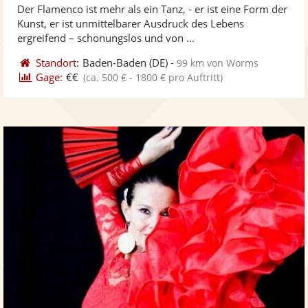
Der Flamenco ist mehr als ein Tanz, - er ist eine Form der
Fotos
Vi
5
Kunst, er ist unmittelbarer Ausdruck des Lebens
bereit
ber
Sternen
ergreifend – schonungslos und von ...
Standort:
Baden-Baden
(DE)
-
99 km von Worms
Gage:
€€
(ca. 500 € - 1800 € pro Auftritt)