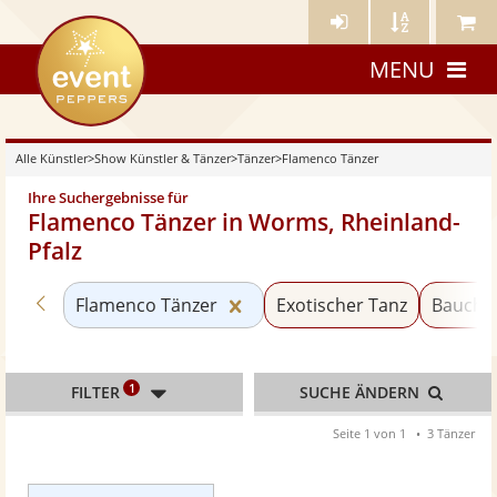
Künstler-
Künstler
Meine
eventpeppers
Login
A-
Künstle
MENU
Z
Alle Künstler
>
Show Künstler & Tänzer
>
Tänzer
>
Flamenco Tänzer
Ihre Suchergebnisse für
Flamenco Tänzer in Worms, Rheinland-
Pfalz
Zurück zu «Tänzer»
Kategorie «Flamenco Tänzer»
Flamenco Tänzer
Exotischer Tanz
Baucht
1
FILTER
SUCHE ÄNDERN
Seite 1 von 1
3 Tänzer