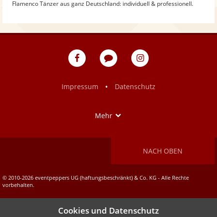
Flamenco Tänzer aus ganz Deutschland: individuell & professionell.
eventpeppers
Blog
eventpeppers
auf
auf
Facebook
Instagram
•
Impressum
Datenschutz
Show
Mehr
NACH OBEN
© 2010-2026 eventpeppers UG (haftungsbeschränkt) & Co. KG - Alle Rechte
vorbehalten.
Cookies und Datenschutz