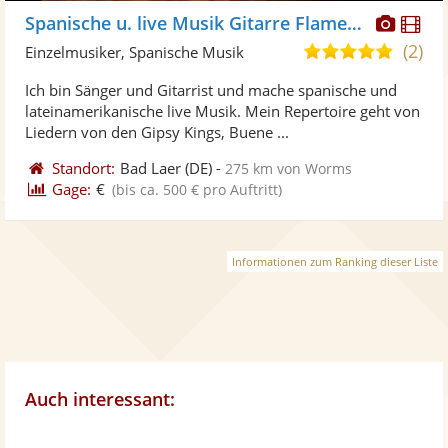
Diese
Di
Spanische u. live Musik Gitarre Flamenco
Künst
Kü
(2)
4,8
Einzelmusiker, Spanische Musik
stellt
ste
von
Ich bin Sänger und Gitarrist und mache spanische und
Fotos
Vi
5
lateinamerikanische live Musik. Mein Repertoire geht von
bereit
ber
Sternen
Liedern von den Gipsy Kings, Buene ...
Standort:
Bad Laer
(DE)
-
275 km von Worms
Gage:
€
(bis ca. 500 € pro Auftritt)
Informationen zum Ranking dieser Liste
Auch interessant: