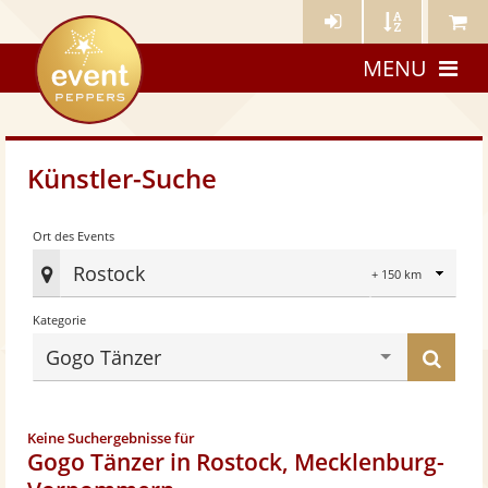
Künstler-
Künstler
Meine
eventpeppers
Login
A-
Künstle
MENU
Z
Künstler-Suche
Radius
Ort des Events
Rostock
Ort
Kategorie
des
Eve
Küns
Gogo Tänzer
fes
find
Keine Suchergebnisse für
Gogo Tänzer in Rostock, Mecklenburg-