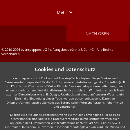
Show
Mehr
NACH OBEN
© 2010-2026 eventpeppers UG (haftungsbeschränkt) & Co. KG - Alle Rechte
vorbehalten.
Cookies und Datenschutz
eventpeppers nutzt Cookies und Tracking-Technologien. Einige Cookies und
Datenverarbeitungen sind für die Funktion unserer Website zwingend erforderlich (z. B.
um Künstler im Künstlerkorb "Meine Künstler" zu sammeln), andere helfen uns, Ihnen
einen optimierten und individualisierten Service zu bieten. Wir binden so auch Tools
externer Dienstleister wie z. B. Google, Facebook und Vimeo auf unserer Website ein.
Durch die Einbindung dieser Tools werden personenbezogene Daten an
Drittplattformen - auch außerhalb des Europäischen Wirtschaftsraums - übermittelt
und verarbeitet.
Klicken Sie bitte auf «Akzeptieren», wenn Sie mit der Verwendung aller Cookies
einverstanden sind und in die Datenverarbeitung durch Drittplattformen auch
außerhalb des Europäischen Wirtschaftsraums nach Art. 49 Abs. 1 lit. a DSGVO
zustimmen. In diesem Fall werden insbesondere Videoplayer von YouTube, Vimeo und