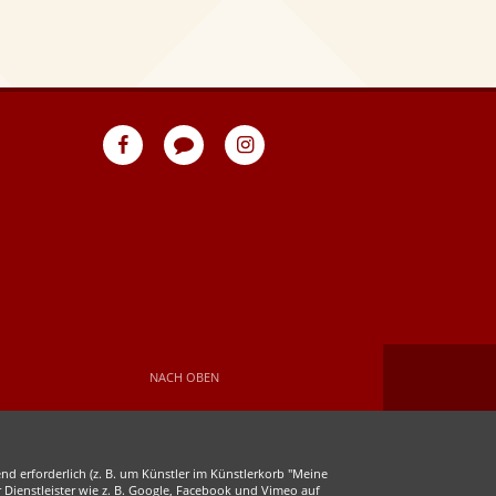
eventpeppers
Blog
eventpeppers
auf
auf
Facebook
Instagram
NACH OBEN
d erforderlich (z. B. um Künstler im Künstlerkorb "Meine
r Dienstleister wie z. B. Google, Facebook und Vimeo auf