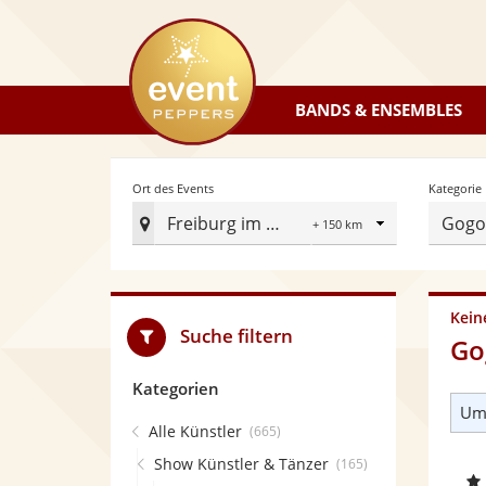
eventpeppers
BANDS & ENSEMBLES
Radius
Ort des Events
Kategorie
Freiburg im Breisgau
Gogo
Ort
des
Events
festlegen
Kein
Suche filtern
Go
Kategorien
Umk
Alle Künstler
(665)
Show Künstler & Tänzer
(165)