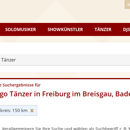
K
SOLOMUSIKER
SHOWKÜNSTLER
TÄNZER
DJS
 Tänzer
e Suchergebnisse für
go Tänzer in Freiburg im Breisgau, B
Umkreis: 150 km zurücksetzen
reis: 150 km
Verallgemeinern Sie Ihre Suche und wählen als Suchbegriff z. B. 