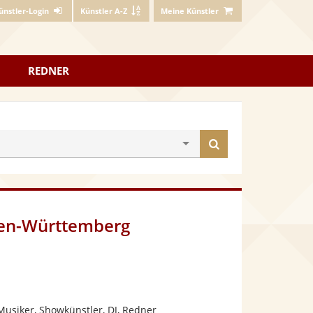
ünstler-Login
Künstler A-Z
Meine Künstler
REDNER
Künstler
finden
aden-Württemberg
Musiker, Showkünstler, DJ, Redner