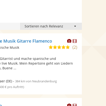
Dieser
Dieser
ve Musik Gitarre Flamenco
Künstler
Künstler
(2)
4,8
nische Musik
stellt
stellt
von
Fotos
Videos
 Gitarrist und mache spanische und
5
bereit.
bereit.
 live Musik. Mein Repertoire geht von Liedern
Sternen
, Buene ...
aer
(DE)
-
384 km von Neubrandenburg
 500 € pro Auftritt)
Dieser
Dieser
o