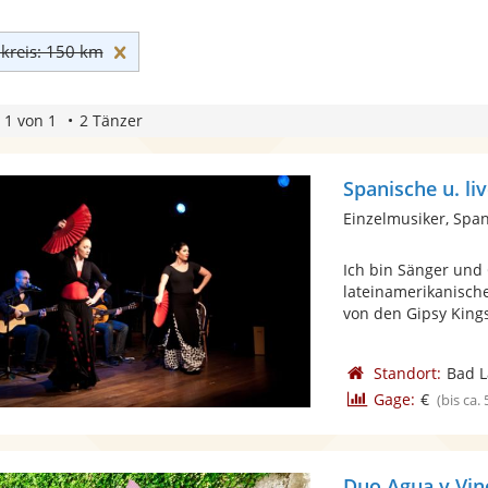
Umkreis: 150 km zurücksetzen
reis: 150 km
 1 von 1
2 Tänzer
Spanische u. li
Einzelmusiker, Spa
Ich bin Sänger und
lateinamerikanische
von den Gipsy Kings
Standort:
Bad L
Gage:
€
(bis ca.
Duo Agua y Vin