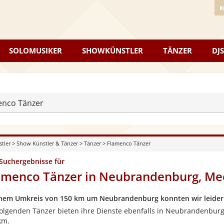
K
SOLOMUSIKER
SHOWKÜNSTLER
TÄNZER
DJS
enco Tänzer
stler
>
Show Künstler & Tänzer
>
Tänzer
>
Flamenco Tänzer
 Suchergebnisse für
amenco Tänzer in Neubrandenburg, M
inem Umkreis von 150 km um Neubrandenburg konnten wir leider 
folgenden Tänzer bieten ihre Dienste ebenfalls in Neubrandenburg
km.