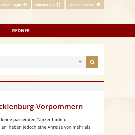
ünstler-Login
Künstler A-Z
Meine Künstler
REDNER
Künstler
finden
ecklenburg-Vorpommern
keine passenden Tänzer finden.
 an, haben jedoch eine Anreise von mehr als