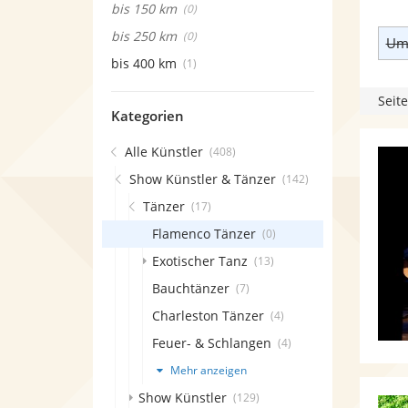
bis 150 km
(0)
bis 250 km
(0)
Umk
bis 400 km
(1)
Seite
Kategorien
Alle Künstler
(408)
Show Künstler & Tänzer
(142)
Tänzer
(17)
Flamenco Tänzer
(0)
Exotischer Tanz
(13)
Bauchtänzer
(7)
Charleston Tänzer
(4)
Feuer- & Schlangen
(4)
Mehr anzeigen
Show Künstler
(129)