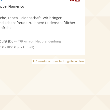
Künstler
Künstler
ppe, Flamenco
stellt
stellt
Fotos
Videos
iebe, Leben, Leidenschaft. Wir bringen
bereit.
bereit.
nd Lebensfreude zu Ihnen! Leidenschaftlicher
nfrohe ...
burg
(DE)
-
479 km von Neubrandenburg
0 € - 1800 € pro Auftritt)
Informationen zum Ranking dieser Liste