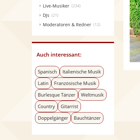
Live-Musiker
(234)
DJs
(21)
Moderatoren & Redner
(12)
Auch interessant:
Spanisch
Italienische Musik
Latin
Französische Musik
Burlesque Tänzer
Weltmusik
Country
Gitarrist
Doppelgänger
Bauchtänzer