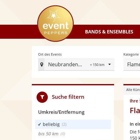
eventpeppers
BANDS & ENSEMBLES
Radius
Ort des Events
Kategorie
Neubrandenburg
Flam
Ort
des
Events
Alle Kün
festlegen
Suche filtern
Ihre
Fl
Umkreis/Entfernung
In e
beliebig
(2)
Die 
bis 50 km
(0)
150 