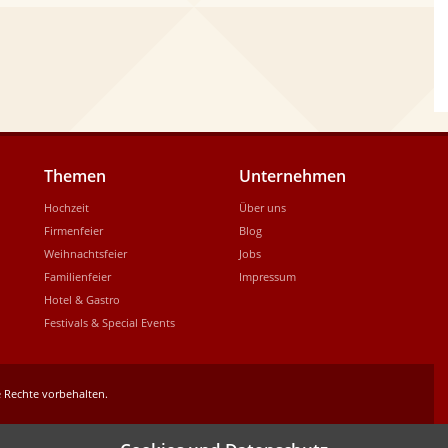
Themen
Unternehmen
Hochzeit
Über uns
Firmenfeier
Blog
Weihnachtsfeier
Jobs
Familienfeier
Impressum
Hotel & Gastro
Festivals & Special Events
 Rechte vorbehalten.