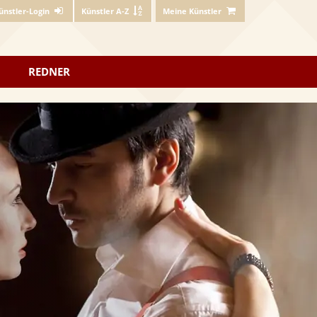
ünstler-Login
Künstler A-Z
Meine Künstler
REDNER