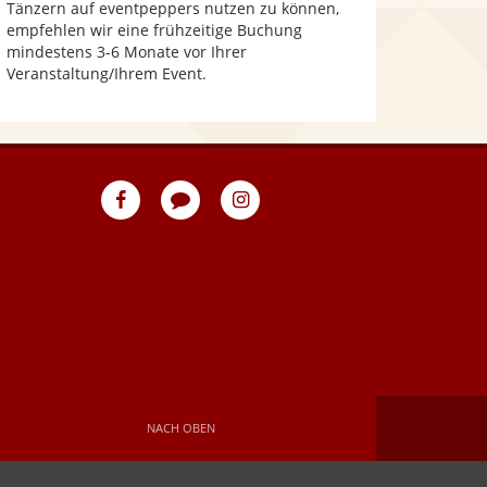
Tänzern auf eventpeppers nutzen zu können,
empfehlen wir eine frühzeitige Buchung
mindestens 3-6 Monate vor Ihrer
Veranstaltung/Ihrem Event.
eventpeppers
Blog
eventpeppers
auf
auf
Facebook
Instagram
NACH OBEN