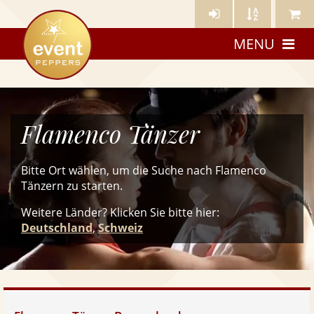
Künstler-
Künstler
Meine
eventpeppers
Login
A-
Künstle
MENU
Z
Flamenco Tänzer
Bitte Ort wählen, um die Suche nach Flamenco
Tänzern zu starten.
Weitere Länder? Klicken Sie
bitte
hier:
Deutschland
,
Schweiz