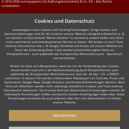
© 2010-2026 eventpeppers UG (haftungsbeschränkt) & Co. KG - Alle Rechte
vorbehalten.
Cookies und Datenschutz
eventpeppers nutzt Cookies und Tracking-Technologien. Einige Cookies und
Datenverarbeitungen sind für die Funktion unserer Website zwingend erforderlich (z. B.
um Künstler im Künstlerkorb "Meine Künstler" zu sammeln), andere helfen uns, Ihnen
einen optimierten und individualisierten Service zu bieten. Wir binden so auch Tools
externer Dienstleister wie z. B. Google, Facebook und Vimeo auf unserer Website ein.
Durch die Einbindung dieser Tools werden personenbezogene Daten an
Drittplattformen - auch außerhalb des Europäischen Wirtschaftsraums - übermittelt
und verarbeitet.
Klicken Sie bitte auf «Akzeptieren», wenn Sie mit der Verwendung aller Cookies
einverstanden sind und in die Datenverarbeitung durch Drittplattformen auch
außerhalb des Europäischen Wirtschaftsraums nach Art. 49 Abs. 1 lit. a DSGVO
zustimmen. In diesem Fall werden insbesondere Videoplayer von YouTube, Vimeo und
Dailymotion, Google Maps, Google Analytics und Facebook-Einbindungen aktiviert. Beim
Klick auf «Ablehnen» werden nicht unbedingt erforderlich Cookies und Tools externer
Dienstleister deaktiviert. Durch einen Klick auf «Datenschutz-Einstellungen» können Sie
individuelle Einstellungen treffen und bereits erteilte Einwilligungen widerrufen. Diese
Einstellungen erreichen Sie auch jederzeit über den Link «Datenschutz» im Footer
unserer Website.
Akzeptieren