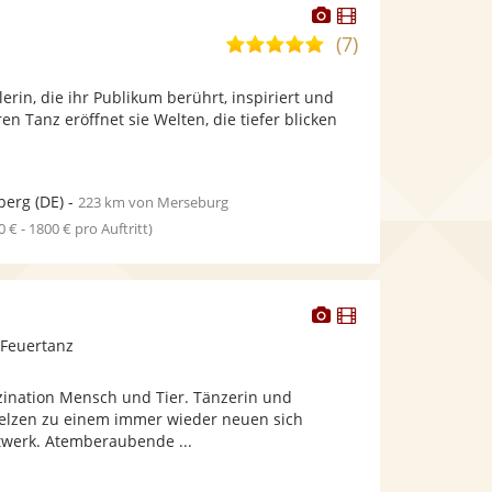
Dieser
Dieser
Künstler
Künstler
(7)
5,0
stellt
stellt
von
Fotos
Videos
erin, die ihr Publikum berührt, inspiriert und
5
bereit.
bereit.
ren Tanz eröffnet sie Welten, die tiefer blicken
Sternen
berg
(DE)
-
223 km von Merseburg
0 € - 1800 € pro Auftritt)
Dieser
Dieser
Künstler
Künstler
/Feuertanz
stellt
stellt
Fotos
Videos
zination Mensch und Tier. Tänzerin und
bereit.
bereit.
elzen zu einem immer wieder neuen sich
erk. Atemberaubende ...