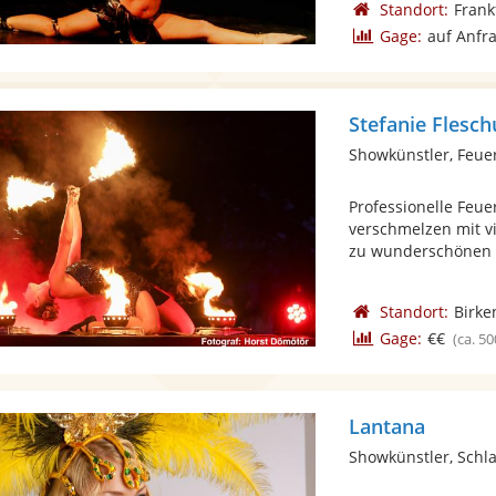
Standort:
Frank
Gage:
auf Anfr
Stefanie Flesch
Showkünstler, Feue
Professionelle Feue
verschmelzen mit v
zu wunderschönen .
Standort:
Birke
Gage:
€€
(ca. 50
Lantana
Showkünstler, Sch