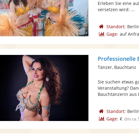
Erleben Sie eine a
versetzen wird: ...
Standort:
Berli
Gage:
auf Anfr
Professionelle
Tänzer, Bauchtanz
Sie suchen etwas g
Veranstaltung? Dann
Bauchtänzerin aus Be
Standort:
Berli
Gage:
€
(bis ca.