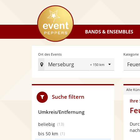
eventpeppers
BANDS & ENSEMBLES
Radius
Ort des Events
Kategorie
Merseburg
Feuer
Ort
des
Events
Alle Kün
festlegen
Suche filtern
Ihre
Fe
Umkreis/Entfernung
Durc
beliebig
(13)
nach
bis 50 km
(1)