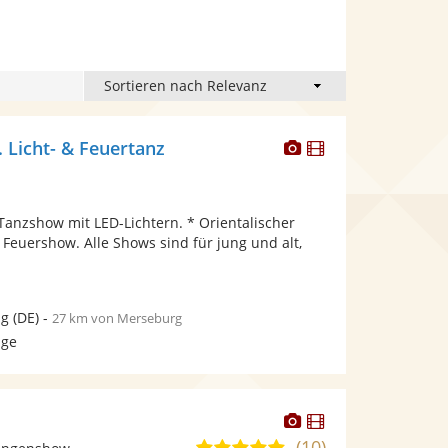
Dieser
Dieser
. Licht- & Feuertanz
Künstler
Künstler
stellt
stellt
Fotos
Videos
Tanzshow mit LED-Lichtern. * Orientalischer
bereit.
bereit.
 Feuershow. Alle Shows sind für jung und alt,
ig
(DE)
-
27 km von Merseburg
age
Dieser
Dieser
Künstler
Künstler
(10)
5,0