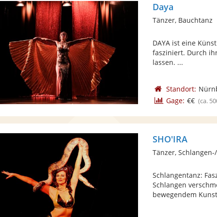
Daya
Tänzer, Bauchtanz
DAYA ist eine Künstl
fasziniert. Durch ih
lassen. ...
Standort:
Nürn
Gage:
€€
(ca. 50
SHO'IRA
Tänzer, Schlangen-
Schlangentanz: Fas
Schlangen verschm
bewegendem Kunstw