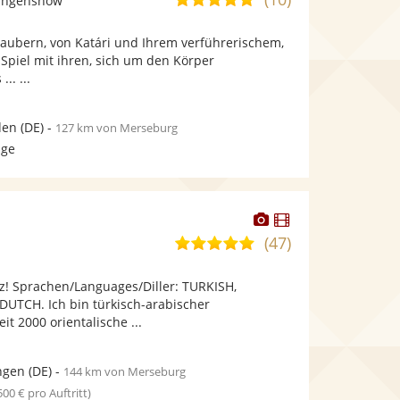
langenshow
stellt
stellt
von
Fotos
Videos
zaubern, von Katári und Ihrem verführerischem,
5
bereit.
bereit.
piel mit ihren, sich um den Körper
Sternen
.. ...
den
(DE)
-
127 km von Merseburg
age
Dieser
Dieser
Künstler
Künstler
(47)
5,0
stellt
stellt
von
Fotos
Videos
z! Sprachen/Languages/Diller: TURKISH,
5
bereit.
bereit.
UTCH. Ich bin türkisch-arabischer
Sternen
 2000 orientalische ...
ngen
(DE)
-
144 km von Merseburg
 500 € pro Auftritt)