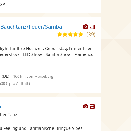
age
Dieser
Dieser
a Bauchtanz/Feuer/Samba
Künstler
Künstler
(39)
5,0
stellt
stellt
von
Fotos
Videos
light für Ihre Hochzeit, Geburtstag, Firmenfeier
5
bereit.
bereit.
Feuershow - LED Show - Samba Show - Flamenco
Sternen
n
(DE)
-
160 km von Merseburg
 500 € pro Auftritt)
Dieser
Dieser
n
Künstler
Künstler
cher Tanz
stellt
stellt
Fotos
Videos
u Feeling und Tahitianische Bringue Vibes.