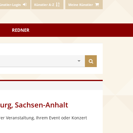
ünstler-Login
Künstler A-Z
Meine Künstler
REDNER
Künstler
finden
urg, Sachsen-Anhalt
er Veranstaltung, Ihrem Event oder Konzert