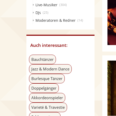
Live-Musiker
(304)
DJs
(25)
Moderatoren & Redner
(14)
Auch interessant:
Bauchtänzer
Jazz & Modern Dance
Burlesque Tänzer
Doppelgänger
Akkordeonspieler
Varieté & Travestie