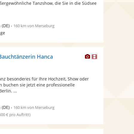
bereit.
bereit.
ußergewöhnliche Tanzshow, die Sie in die Südsee
n
(DE)
-
160 km von Merseburg
age
Dieser
Dieser
 Bauchtänzerin Hanca
Künstler
Künstler
stellt
stellt
Fotos
Videos
anz besonderes für Ihre Hochzeit, Show oder
bereit.
bereit.
 buchen sie jetzt eine professionelle
rlin. ...
n
(DE)
-
160 km von Merseburg
 500 € pro Auftritt)