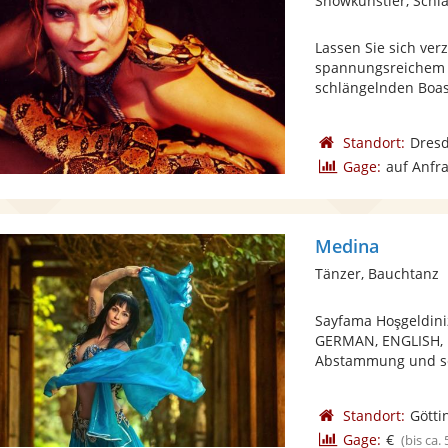
Showkünstler, Sch
Lassen Sie sich ver
spannungsreichem S
schlängelnden Boas .
Standort:
Dres
Gage:
auf Anfr
Medina
Tänzer, Bauchtanz
Sayfama Hoşgeldini
GERMAN, ENGLISH, D
Abstammung und seit
Standort:
Götti
Gage:
€
(bis ca.