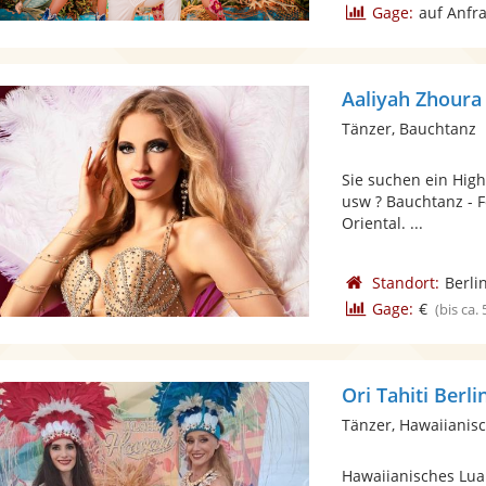
Gage:
auf Anfr
Aaliyah Zhour
Tänzer, Bauchtanz
Sie suchen ein High
usw ? Bauchtanz - 
Oriental. ...
Standort:
Berli
Gage:
€
(bis ca.
Ori Tahiti Berli
Tänzer, Hawaiianis
Hawaiianisches Lua