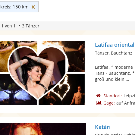
Umkreis: 150 km zurücksetzen
reis: 150 km
 1 von 1
3 Tänzer
Latifaa oriental
Tänzer, Bauchtanz
Latifaa. * moderne 
Tanz - Bauchtanz. *
groß und klein ...
Standort:
Leipz
Gage:
auf Anfr
Katári