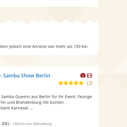
aben jedoch eine Anreise von mehr als 150 km.
Dieser
Dieser
- Samba Show Berlin
Künstler
Künstler
(3)
5,0
stellt
stellt
von
Fotos
Videos
e Samba Queens aus Berlin für Ihr Event. Feurige
5
bereit.
bereit.
rlin und Brandenburg mit bunten
Sternen
beim Karneval ...
n
(DE)
-
160 km von Merseburg