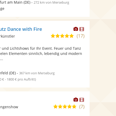
furt am Main
(DE)
-
272 km von Merseburg
age
Dieser
Dieser
utz Dance with Fire
Künstler
Künstler
(17)
5,0
rkünstler
stellt
stellt
von
Fotos
Videos
r und Lichtshows für Ihr Event. Feuer und Tanz
5
bereit.
bereit.
ielen Elementen sinnlich, lebendig und modern
Sternen
..
nfeld
(DE)
-
367 km von Merseburg
0 € - 1800 € pro Auftritt)
Dieser
Dieser
Künstler
Künstler
(7)
5,0
langenshow
stellt
stellt
von