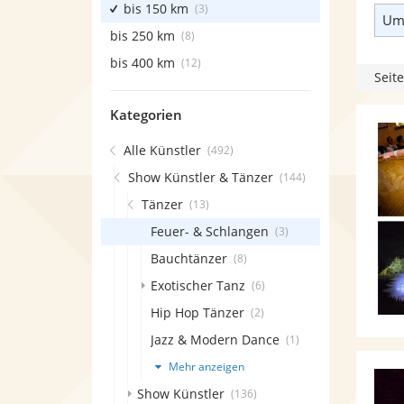
bis 150 km
(3)
Umk
bis 250 km
(8)
bis 400 km
(12)
Seite
Kategorien
Alle Künstler
(492)
Show Künstler & Tänzer
(144)
Tänzer
(13)
Feuer- & Schlangen
(3)
Bauchtänzer
(8)
Exotischer Tanz
(6)
Hip Hop Tänzer
(2)
Jazz & Modern Dance
(1)
Mehr anzeigen
Show Künstler
(136)