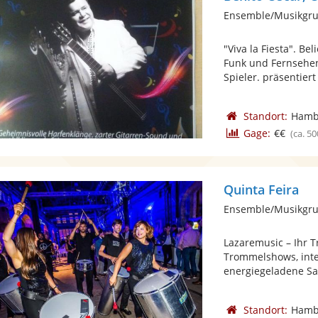
Ensemble/Musikgru
"Viva la Fiesta". Be
Funk und Fernsehen.
Spieler. präsentiert 
Standort:
Hamb
Gage:
€€
(ca. 50
Quinta Feira
Ensemble/Musikgru
Lazaremusic – Ihr 
Trommelshows, int
energiegeladene Sa
Standort:
Hamb