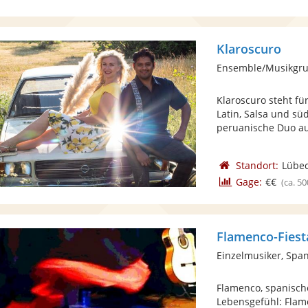
Klaroscuro
Klaroscuro steht fü
Latin, Salsa und sü
peruanische Duo aus
Standort:
Lübe
Gage:
€€
(ca. 50
Flamenco-Fiest
Einzelmusiker, Spa
Flamenco, spanisch
Lebensgefühl: Flame