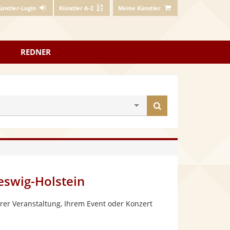
ünstler-Login
Künstler A-Z
Meine Künstler
REDNER
Künstler
finden
eswig-Holstein
rer Veranstaltung, Ihrem Event oder Konzert