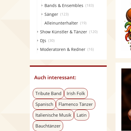
Bands & Ensembles
(183)
Sänger
(123)
Alleinunterhalter
(19)
Show Künstler & Tänzer
(120)
DJs
(30)
Moderatoren & Redner
(16)
Auch interessant:
Tribute Band
Irish Folk
Spanisch
Flamenco Tänzer
Italienische Musik
Latin
Bauchtänzer