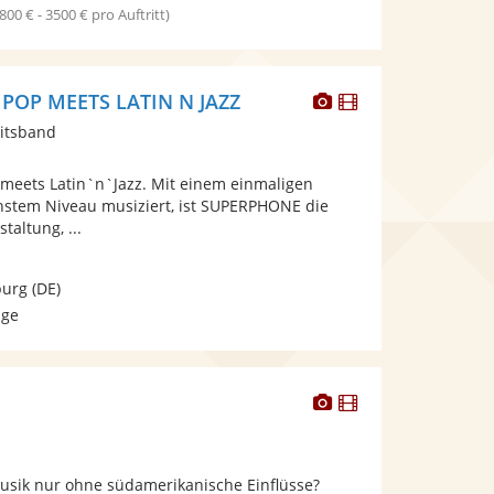
1800 € - 3500 € pro Auftritt)
Dieser
Dieser
POP MEETS LATIN N JAZZ
Künstler
Künstler
itsband
stellt
stellt
Fotos
Videos
eets Latin`n`Jazz. Mit einem einmaligen
bereit.
bereit.
chstem Niveau musiziert, ist SUPERPHONE die
taltung, ...
urg
(DE)
age
Dieser
Dieser
Künstler
Künstler
stellt
stellt
Fotos
Videos
sik nur ohne südamerikanische Einflüsse?