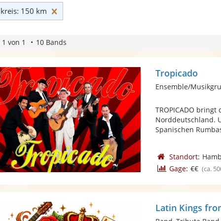
Umkreis: 150 km zurücksetzen
reis: 150 km
 1 von 1
10 Bands
Tropicado
TROPICADO bringt d
Norddeutschland. Un
Spanischen Rumbas,
Standort:
Hamb
Gage:
€€
(ca. 50
Latin Kings f