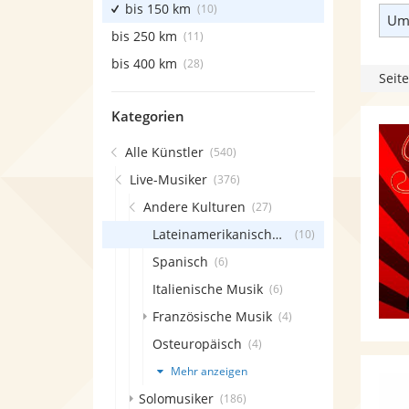
bis 150 km
(10)
Umk
bis 250 km
(11)
bis 400 km
(28)
Seite
Kategorien
Alle Künstler
(540)
Live-Musiker
(376)
Andere Kulturen
(27)
Lateinamerikanische Musik
(10)
Spanisch
(6)
Italienische Musik
(6)
Französische Musik
(4)
Osteuropäisch
(4)
Mehr anzeigen
Solomusiker
(186)