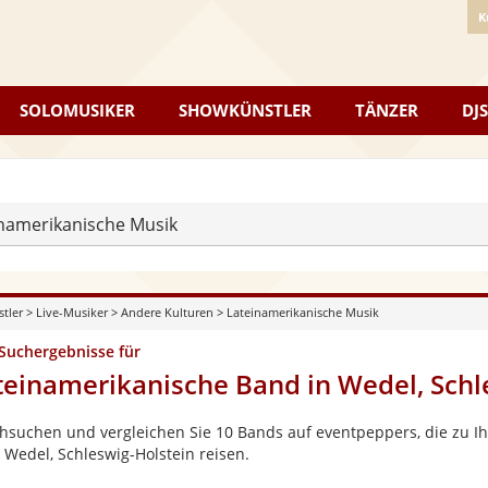
K
SOLOMUSIKER
SHOWKÜNSTLER
TÄNZER
DJS
namerikanische Musik
stler
>
Live-Musiker
>
Andere Kulturen
>
Lateinamerikanische Musik
 Suchergebnisse für
teinamerikanische Band in Wedel, Schl
hsuchen und vergleichen Sie 10 Bands auf eventpeppers, die zu Ih
 Wedel, Schleswig-Holstein reisen.