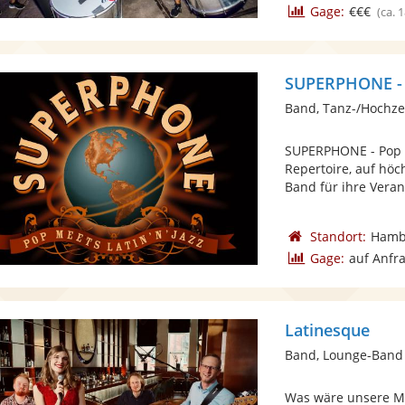
Gage:
€€€
(ca. 
SUPERPHONE - 
Band, Tanz-/Hochze
SUPERPHONE - Pop m
Repertoire, auf hö
Band für ihre Verans
Standort:
Hamb
Gage:
auf Anfr
Latinesque
Band, Lounge-Band
Was wäre unsere Mu