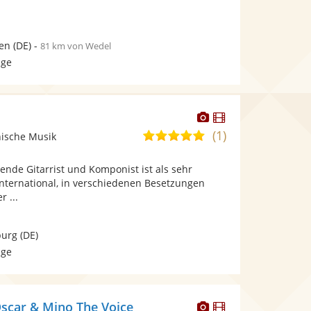
en
(DE)
-
81 km von Wedel
age
Dieser
Dieser
Künstler
Künstler
(1)
5,0
nische Musik
stellt
stellt
von
Fotos
Videos
nde Gitarrist und Komponist ist als sehr
5
bereit.
bereit.
international, in verschiedenen Besetzungen
Sternen
r ...
urg
(DE)
age
Dieser
Dieser
Oscar & Mino The Voice