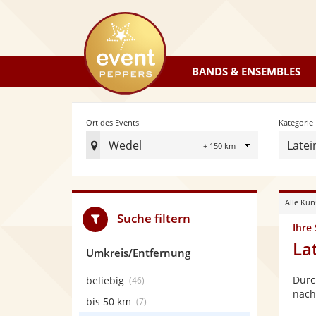
eventpeppers
BANDS & ENSEMBLES
Radius
Ort des Events
Kategorie
Wedel
Latei
Ort
des
Events
Alle Kün
festlegen
Suche filtern
Ihre
La
Umkreis/Entfernung
Durc
beliebig
(46)
nach
bis 50 km
(7)