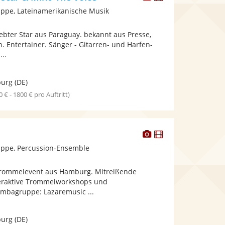
Künstler
Künstler
ppe, Lateinamerikanische Musik
stellt
stellt
Fotos
Videos
liebter Star aus Paraguay. bekannt aus Presse,
bereit.
bereit.
 Entertainer. Sänger - Gitarren- und Harfen-
...
urg
(DE)
0 € - 1800 € pro Auftritt)
Dieser
Dieser
Künstler
Künstler
ppe, Percussion-Ensemble
stellt
stellt
Fotos
Videos
Trommelevent aus Hamburg. Mitreißende
bereit.
bereit.
eraktive Trommelworkshops und
mbagruppe: Lazaremusic ...
urg
(DE)