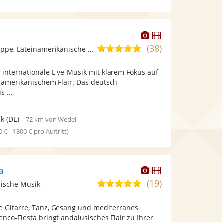
Dieser
Dieser
Künstler
Künstler
(38)
4,9
Ensemble/Musikgruppe, Lateinamerikanische Musik
stellt
stellt
von
Fotos
Videos
r internationale Live-Musik mit klarem Fokus auf
5
bereit.
bereit.
damerikanischem Flair. Das deutsch-
Sternen
 ...
ck
(DE)
-
72 km von Wedel
0 € - 1800 € pro Auftritt)
Dieser
Dieser
a
Künstler
Künstler
(19)
5,0
nische Musik
stellt
stellt
von
Fotos
Videos
e Gitarre, Tanz, Gesang und mediterranes
5
bereit.
bereit.
nco-Fiesta bringt andalusisches Flair zu Ihrer
Sternen