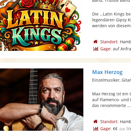
Band, Tribute Band
Die …Latin Kings b
legendären Gipsy K
werden von diesem 
Standort:
Hamb
Gage:
auf Anfr
Max Herzog
Einzelmusiker, Gita
Max Herzog ist ein 
auf Flamenco- und K
das renommierte ...
Standort:
Hamb
Gage:
€€
(ca. 50