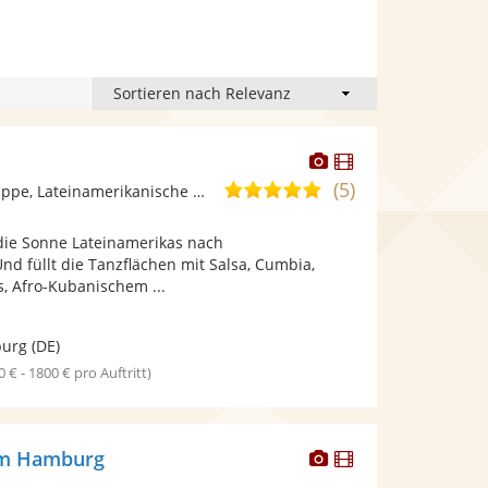
Dieser
Dieser
Künstler
Künstler
(5)
4,9
Ensemble/Musikgruppe, Lateinamerikanische Musik
stellt
stellt
von
Fotos
Videos
ie Sonne Lateinamerikas nach
5
bereit.
bereit.
d füllt die Tanzflächen mit Salsa, Cumbia,
Sternen
 Afro-Kubanischem ...
urg
(DE)
0 € - 1800 € pro Auftritt)
Dieser
Dieser
rom Hamburg
Künstler
Künstler