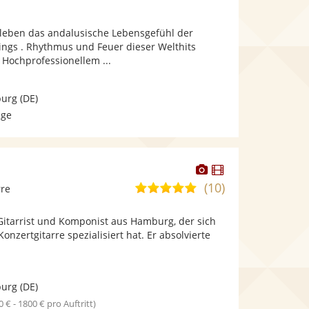
stellt
stellt
Fotos
Videos
eleben das andalusische Lebensgefühl der
bereit.
bereit.
ings . Rhythmus und Feuer dieser Welthits
Hochprofessionellem ...
urg
(DE)
age
Dieser
Dieser
Künstler
Künstler
(10)
5,0
rre
stellt
stellt
von
Fotos
Videos
Gitarrist und Komponist aus Hamburg, der sich
5
bereit.
bereit.
onzertgitarre spezialisiert hat. Er absolvierte
Sternen
urg
(DE)
0 € - 1800 € pro Auftritt)