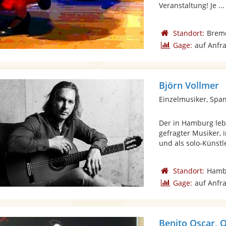
Veranstaltung! Je ...
Standort:
Brem
Gage:
auf Anfr
Björn Vollmer
Einzelmusiker, Spa
Der in Hamburg lebe
gefragter Musiker, 
und als solo-Künstle
Standort:
Hamb
Gage:
auf Anfr
Benito Oscar, 