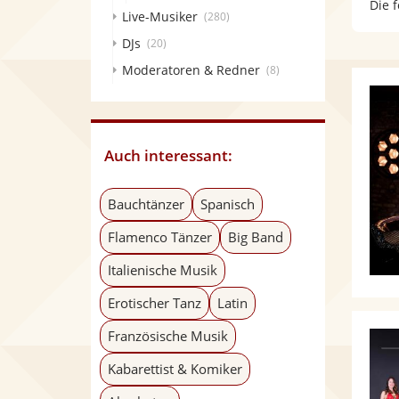
Die 
Live-Musiker
(280)
DJs
(20)
Moderatoren & Redner
(8)
Auch interessant:
Bauchtänzer
Spanisch
Flamenco Tänzer
Big Band
Italienische Musik
Erotischer Tanz
Latin
Französische Musik
Kabarettist & Komiker