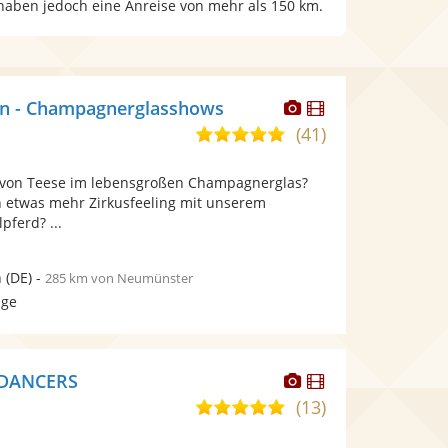
 haben jedoch eine Anreise von mehr als 150 km.
Dieser
Dieser
in - Champagnerglasshows
Künstler
Künstler
(41)
5,0
stellt
stellt
von
Fotos
Videos
a von Teese im lebensgroßen Champagnerglas?
5
bereit.
bereit.
ch etwas mehr Zirkusfeeling mit unserem
Sternen
pferd? ...
n
(DE)
-
285 km von Neumünster
age
Dieser
Dieser
 DANCERS
Künstler
Künstler
(13)
5,0
stellt
stellt
von
Fotos
Videos