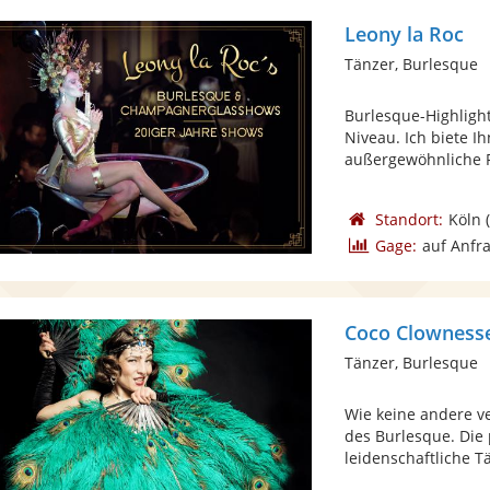
Leony la Roc
Tänzer, Burlesque
Burlesque-Highlig
Niveau. Ich biete 
außergewöhnliche P
Standort:
Köln
(
Gage:
auf Anfr
Coco Clowness
Tänzer, Burlesque
Wie keine andere v
des Burlesque. Die
leidenschaftliche Tä