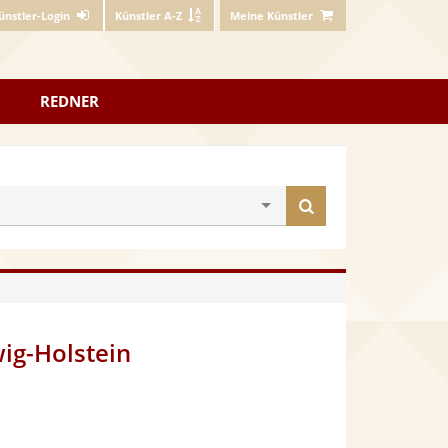
ünstler-Login
Künstler A-Z
Meine Künstler
REDNER
Künstler
finden
ig-Holstein