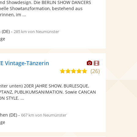
und Showdesign. Die BERLIN SHOW DANCERS
5
bereit.
bereit.
onelle Showtanzformation, bestehend aus
Sternen
innen, im ...
n
(DE)
-
285 km von Neumünster
age
Dieser
Dieser
 Vintage-Tänzerin
Künstler
Künstler
(26)
5,0
stellt
stellt
von
Fotos
Videos
eiter unten) 20ER JAHRE SHOW, BURLESQUE,
5
bereit.
bereit.
PTANZ, PUBLIKUMSANIMATION. Sowie CANCAN
Sternen
 STYLE. ...
hen
(DE)
-
667 km von Neumünster
age