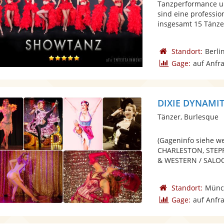
Tanzperformance 
sind eine professi
insgesamt 15 Tänzer
Standort:
Berli
Gage:
auf Anfr
DIXIE DYNAMITE
Tänzer, Burlesque
(Gageninfo siehe w
CHARLESTON, STEP
& WESTERN / SALOON
Standort:
Münc
Gage:
auf Anfr