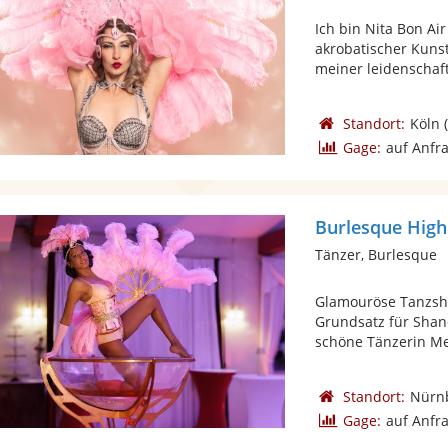
Ich bin Nita Bon Air
akrobatischer Kunst
meiner leidenschaftl
Standort:
Köln
(
Gage:
auf Anfr
Burlesque Highl
Tänzer, Burlesque
Glamouröse Tanzshow
Grundsatz für Shan
schöne Tänzerin Mee
Standort:
Nürn
Gage:
auf Anfr