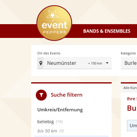
eventpeppers
BANDS & ENSEMBLES
Radius
Ort des Events
Kategorie
Neumünster
Burle
Ort
des
Events
Alle Kün
festlegen
Suche filtern
Ihre
Bu
Umkreis/Entfernung
beliebig
(16)
Umk
bis 50 km
(0)