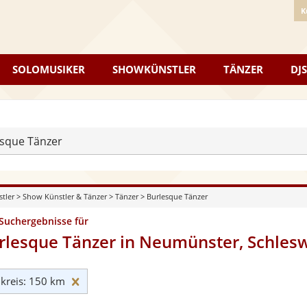
K
SOLOMUSIKER
SHOWKÜNSTLER
TÄNZER
DJS
sque Tänzer
stler
>
Show Künstler & Tänzer
>
Tänzer
>
Burlesque Tänzer
 Suchergebnisse für
rlesque Tänzer in Neumünster, Schlesw
Umkreis: 150 km zurücksetzen
reis: 150 km