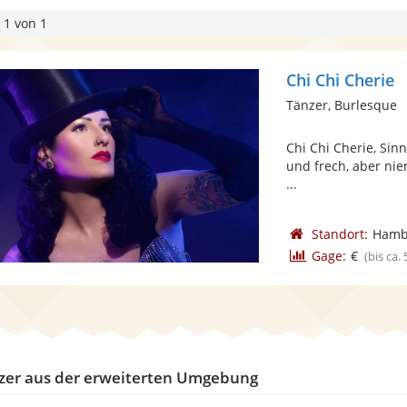
 1 von 1
Chi Chi Cherie
Tänzer, Burlesque
Chi Chi Cherie, Sinnl
und frech, aber niem
...
Standort:
Hamb
Gage:
€
(bis ca.
zer aus der erweiterten Umgebung