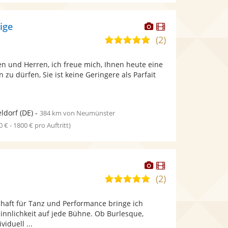
Dieser
Dieser
eige
Künstler
Künstler
(2)
5,0
stellt
stellt
von
Fotos
Videos
n und Herren, ich freue mich, Ihnen heute eine
5
bereit.
bereit.
n zu dürfen, Sie ist keine Geringere als Parfait
Sternen
ldorf
(DE)
-
384 km von Neumünster
0 € - 1800 € pro Auftritt)
Dieser
Dieser
Künstler
Künstler
(2)
5,0
stellt
stellt
von
Fotos
Videos
chaft für Tanz und Performance bringe ich
5
bereit.
bereit.
innlichkeit auf jede Bühne. Ob Burlesque,
Sternen
iduell ...