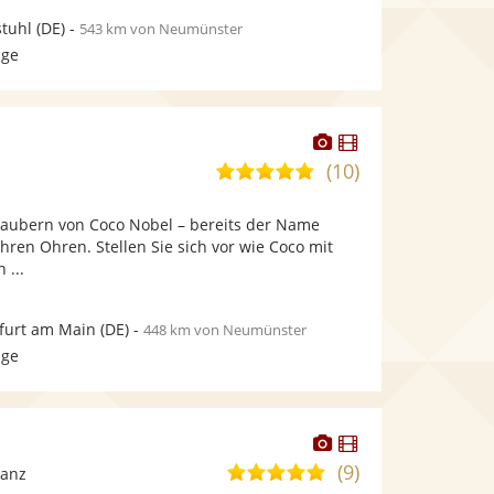
tuhl
(DE)
-
543 km von Neumünster
age
Dieser
Dieser
Künstler
Künstler
(10)
5,0
stellt
stellt
von
Fotos
Videos
rzaubern von Coco Nobel – bereits der Name
5
bereit.
bereit.
Ihren Ohren. Stellen Sie sich vor wie Coco mit
Sternen
 ...
furt am Main
(DE)
-
448 km von Neumünster
age
Dieser
Dieser
Künstler
Künstler
(9)
4,8
Tanz
stellt
stellt