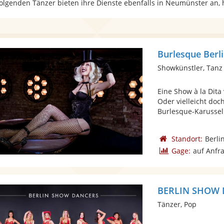
folgenden Tänzer bieten ihre Dienste ebenfalls in Neumünster an,
Burlesque Berl
Showkünstler, Tanz
Eine Show à la Dit
Oder vielleicht do
Burlesque-Karussell
Standort:
Berli
Gage:
auf Anfr
BERLIN SHOW
Tänzer, Pop