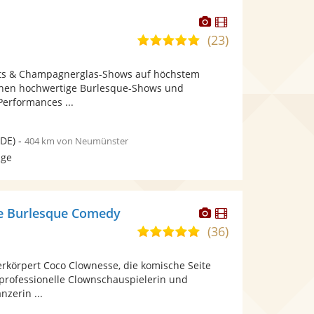
Dieser
Dieser
Künstler
Künstler
(23)
5,0
stellt
stellt
von
Fotos
Videos
hts & Champagnerglas-Shows auf höchstem
5
bereit.
bereit.
Ihnen hochwertige Burlesque-Shows und
Sternen
erformances ...
DE)
-
404 km von Neumünster
age
Dieser
Dieser
e Burlesque Comedy
Künstler
Künstler
(36)
5,0
stellt
stellt
von
Fotos
Videos
erkörpert Coco Clownesse, die komische Seite
5
bereit.
bereit.
 professionelle Clownschauspielerin und
Sternen
nzerin ...