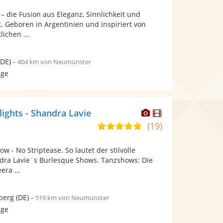
von
Fotos
Videos
 – die Fusion aus Eleganz, Sinnlichkeit und
5
bereit.
bereit.
. Geboren in Argentinien und inspiriert von
Sternen
ichen ...
DE)
-
404 km von Neumünster
age
Dieser
Dieser
ights - Shandra Lavie
Künstler
Künstler
(19)
5,0
stellt
stellt
von
Fotos
Videos
 - No Striptease. So lautet der stilvolle
5
bereit.
bereit.
dra Lavie´s Burlesque Shows. Tanzshows: Die
Sternen
ra ...
berg
(DE)
-
519 km von Neumünster
age