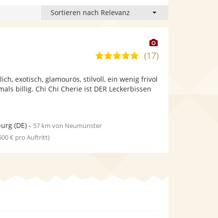
Dieser
Künstler
(17)
4,8
stellt
von
Fotos
ich, exotisch, glamourös, stilvoll, ein wenig frivol
5
bereit.
als billig. Chi Chi Cherie ist DER Leckerbissen
Sternen
urg
(DE)
-
57 km von Neumünster
 500 € pro Auftritt)