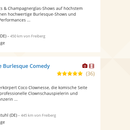
von
Fotos
Videos
hts & Champagnerglas-Shows auf höchstem
5
bereit.
bereit.
Ihnen hochwertige Burlesque-Shows und
Sternen
erformances ...
DE)
-
450 km von Freiberg
age
Dieser
Dieser
e Burlesque Comedy
Künstler
Künstler
(36)
5,0
stellt
stellt
von
Fotos
Videos
erkörpert Coco Clownesse, die komische Seite
5
bereit.
bereit.
 professionelle Clownschauspielerin und
Sternen
nzerin ...
tuhl
(DE)
-
445 km von Freiberg
age