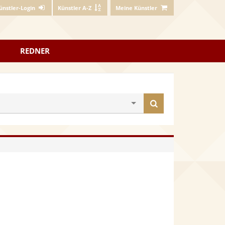
ünstler-Login
Künstler A-Z
Meine Künstler
REDNER
Künstler
finden