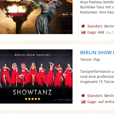
Anja Pavlova, kombi
Burleske-Tanz mit 
Kostümen. Ihre Fasz
Standort:
Berli
Gage:
€€€
(ca. 
BERLIN SHOW
Tänzer, Pop
Tanzperformance 
sind eine professi
insgesamt 15 Tänzer
Standort:
Berli
Gage:
auf Anfr