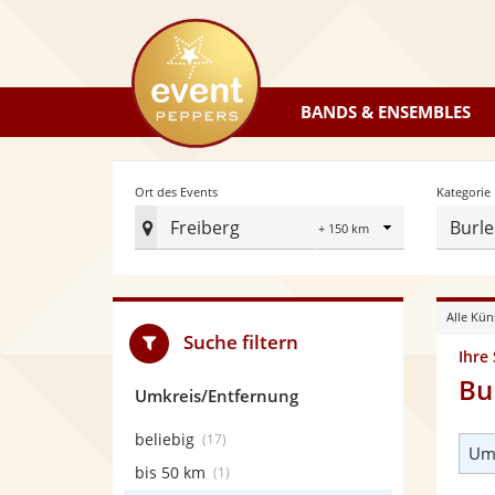
eventpeppers
BANDS & ENSEMBLES
Radius
Ort des Events
Kategorie
Freiberg
Burle
Ort
des
Events
Alle Kün
festlegen
Suche filtern
Ihre
Bu
Umkreis/Entfernung
beliebig
(17)
Umk
bis 50 km
(1)