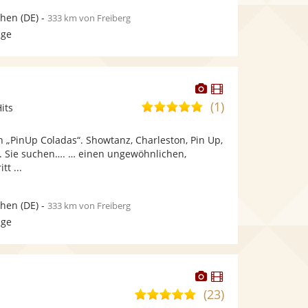
hen
(DE)
-
333 km von Freiberg
age
Dieser
Dieser
Künstler
Künstler
(1)
5,0
its
stellt
stellt
von
Fotos
Videos
 „PinUp Coladas“. Showtanz, Charleston, Pin Up,
5
bereit.
bereit.
. Sie suchen…. … einen ungewöhnlichen,
Sternen
tt ...
hen
(DE)
-
333 km von Freiberg
age
Dieser
Dieser
Künstler
Künstler
(23)
5,0
stellt
stellt