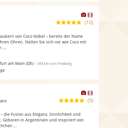
Dieser
Dieser
Künstler
Künstler
(10)
5,0
stellt
stellt
von
Fotos
Videos
rzaubern von Coco Nobel – bereits der Name
5
bereit.
bereit.
Ihren Ohren. Stellen Sie sich vor wie Coco mit
Sternen
 ...
furt am Main
(DE)
-
343 km von Freiberg
age
Dieser
Dieser
Künstler
Künstler
(9)
4,8
Tanz
stellt
stellt
von
Fotos
Videos
 – die Fusion aus Eleganz, Sinnlichkeit und
5
bereit.
bereit.
. Geboren in Argentinien und inspiriert von
Sternen
ichen ...