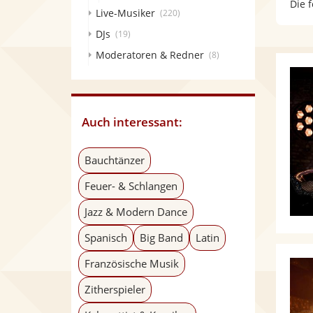
Die 
Live-Musiker
(220)
DJs
(19)
Moderatoren & Redner
(8)
Auch interessant:
Bauchtänzer
Feuer- & Schlangen
Jazz & Modern Dance
Spanisch
Big Band
Latin
Französische Musik
Zitherspieler