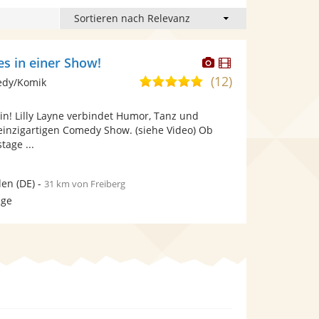
Dieser
Dieser
les in einer Show!
Künstler
Künstler
(12)
5,0
edy/Komik
stellt
stellt
von
Fotos
Videos
rin! Lilly Layne verbindet Humor, Tanz und
5
bereit.
bereit.
einzigartigen Comedy Show. (siehe Video) Ob
Sternen
tage ...
den
(DE)
-
31 km von Freiberg
age