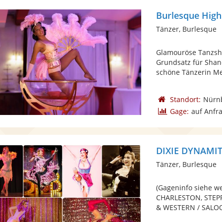
Burlesque Highl
Tänzer, Burlesque
Glamouröse Tanzshow
Grundsatz für Shan
schöne Tänzerin Mee
Standort:
Nürn
Gage:
auf Anfr
DIXIE DYNAMITE
Tänzer, Burlesque
(Gageninfo siehe w
CHARLESTON, STEP
& WESTERN / SALOON