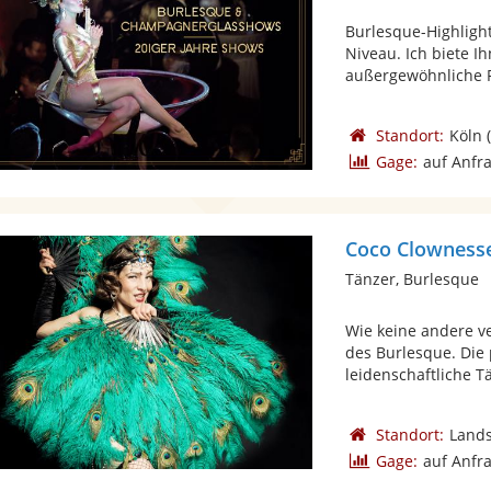
Burlesque-Highlig
Niveau. Ich biete 
außergewöhnliche P
Standort:
Köln
(
Gage:
auf Anfr
Coco Clowness
Tänzer, Burlesque
Wie keine andere v
des Burlesque. Die
leidenschaftliche Tä
Standort:
Lands
Gage:
auf Anfr