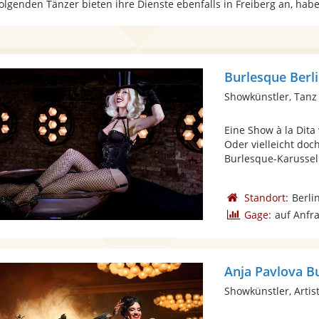
folgenden Tänzer bieten ihre Dienste ebenfalls in Freiberg an, hab
Burlesque Berl
Showkünstler, Tanz
Eine Show à la Dit
Oder vielleicht do
Burlesque-Karussell
Standort:
Berli
Gage:
auf Anfr
Anja Pavlova B
Showkünstler, Artist