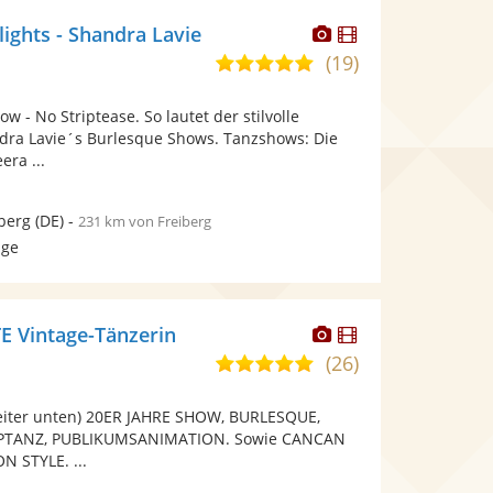
Dieser
Dieser
ights - Shandra Lavie
Künstler
Künstler
(19)
5,0
stellt
stellt
von
Fotos
Videos
 - No Striptease. So lautet der stilvolle
5
bereit.
bereit.
dra Lavie´s Burlesque Shows. Tanzshows: Die
Sternen
ra ...
berg
(DE)
-
231 km von Freiberg
age
Dieser
Dieser
 Vintage-Tänzerin
Künstler
Künstler
(26)
5,0
stellt
stellt
von
Fotos
Videos
eiter unten) 20ER JAHRE SHOW, BURLESQUE,
5
bereit.
bereit.
PTANZ, PUBLIKUMSANIMATION. Sowie CANCAN
Sternen
 STYLE. ...