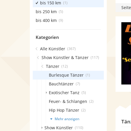
bis 150 km
(1)
Seite
bis 250 km
(5)
bis 400 km
(9)
Kategorien
Alle Künstler
(367)
Show Künstler & Tänzer
(117)
Tänzer
(12)
Burlesque Tänzer
(1)
Bauchtänzer
(7)
Exotischer Tanz
(5)
Feuer- & Schlangen
(2)
Hip Hop Tänzer
(2)
Mehr anzeigen
Tän
Show Künstler
(110)