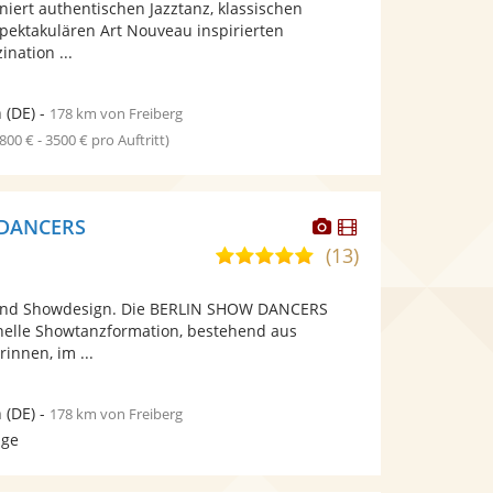
niert authentischen Jazztanz, klassischen
bereit.
bereit.
spektakulären Art Nouveau inspirierten
ination ...
n
(DE)
-
178 km von Freiberg
1800 € - 3500 € pro Auftritt)
Dieser
Dieser
 DANCERS
Künstler
Künstler
(13)
5,0
stellt
stellt
von
Fotos
Videos
und Showdesign. Die BERLIN SHOW DANCERS
5
bereit.
bereit.
onelle Showtanzformation, bestehend aus
Sternen
innen, im ...
n
(DE)
-
178 km von Freiberg
age