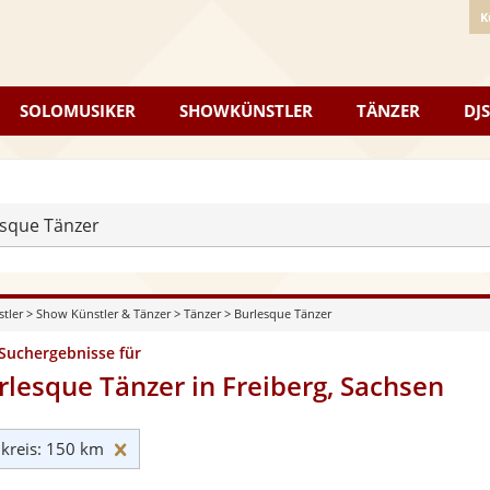
K
SOLOMUSIKER
SHOWKÜNSTLER
TÄNZER
DJS
sque Tänzer
stler
>
Show Künstler & Tänzer
>
Tänzer
>
Burlesque Tänzer
 Suchergebnisse für
rlesque Tänzer in Freiberg, Sachsen
Umkreis: 150 km zurücksetzen
reis: 150 km