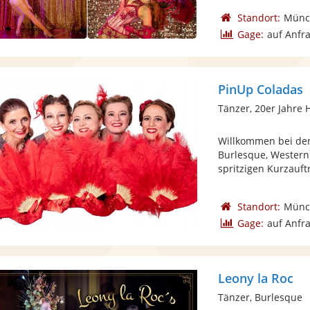
Standort:
Münc
Gage:
auf Anfr
PinUp Coladas
Tänzer, 20er Jahre H
Willkommen bei den
Burlesque, Western
spritzigen Kurzauftri
Standort:
Münc
Gage:
auf Anfr
Leony la Roc
Tänzer, Burlesque