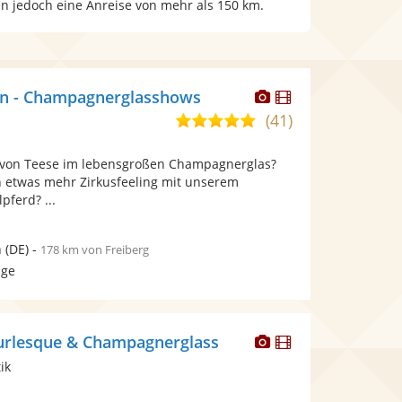
en jedoch eine Anreise von mehr als 150 km.
Dieser
Dieser
in - Champagnerglasshows
Künstler
Künstler
(41)
5,0
stellt
stellt
von
Fotos
Videos
a von Teese im lebensgroßen Champagnerglas?
5
bereit.
bereit.
ch etwas mehr Zirkusfeeling mit unserem
Sternen
pferd? ...
n
(DE)
-
178 km von Freiberg
age
Dieser
Dieser
urlesque & Champagnerglass
Künstler
Künstler
ik
stellt
stellt
Fotos
Videos