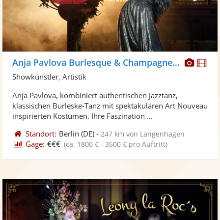
Diese
Di
Anja Pavlova Burlesque & Champagnerglass
Künst
Kü
Showkünstler, Artistik
stellt
ste
Anja Pavlova, kombiniert authentischen Jazztanz,
Fotos
Vi
klassischen Burleske-Tanz mit spektakulären Art Nouveau
bereit
ber
inspirierten Kostümen. Ihre Faszination ...
Standort:
Berlin
(DE)
-
247 km von Langenhagen
Gage:
€€€
(ca. 1800 € - 3500 € pro Auftritt)