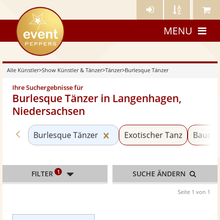
Künstler-
Künstler
Meine
eventpeppers
Login
A-
Künstle
MENU
Z
Alle Künstler
>
Show Künstler & Tänzer
>
Tänzer
>
Burlesque Tänzer
Ihre Suchergebnisse für
Burlesque Tänzer in Langenhagen,
Niedersachsen
Zurück zu «Tänzer»
Kategorie «Burlesque Tänzer
Burlesque Tänzer
Exotischer Tanz
Baucht
1
FILTER
SUCHE ÄNDERN
Seite 1 von 1