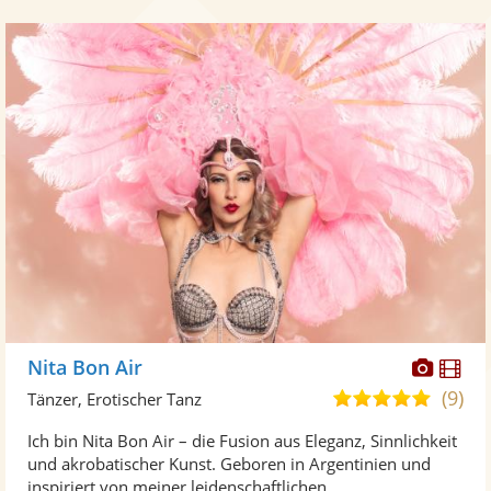
Diese
Di
Nita Bon Air
Künst
Kü
(9)
4,8
Tänzer, Erotischer Tanz
stellt
ste
von
Ich bin Nita Bon Air – die Fusion aus Eleganz, Sinnlichkeit
Fotos
Vi
5
und akrobatischer Kunst. Geboren in Argentinien und
bereit
ber
Sternen
inspiriert von meiner leidenschaftlichen ...