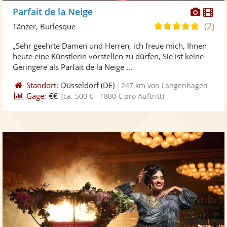
Diese
Di
Parfait de la Neige
Künst
Kü
(2)
5,0
Tänzer, Burlesque
stellt
ste
von
„Sehr geehrte Damen und Herren, ich freue mich, Ihnen
Fotos
Vi
5
heute eine Künstlerin vorstellen zu dürfen, Sie ist keine
bereit
ber
Sternen
Geringere als Parfait de la Neige ...
Standort:
Düsseldorf
(DE)
-
247 km von Langenhagen
Gage:
€€
(ca. 500 € - 1800 € pro Auftritt)