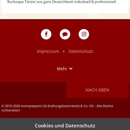
Burlesque Tänzer aus ganz Deutschland: individuell & professionell.
eventpeppers
Blog
eventpeppers
auf
auf
Facebook
Instagram
•
Impressum
Datenschutz
Show
Mehr
NACH OBEN
© 2010-2026 eventpeppers UG (haftungsbeschränkt) & Co. KG - Alle Rechte
vorbehalten.
Cookies und Datenschutz