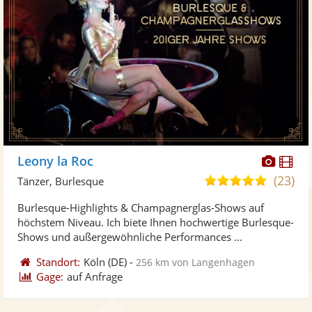
Diese
Di
Leony la Roc
Künst
Kü
(23)
5,0
Tänzer, Burlesque
stellt
ste
von
Burlesque-Highlights & Champagnerglas-Shows auf
Fotos
Vi
5
höchstem Niveau. Ich biete Ihnen hochwertige Burlesque-
bereit
ber
Sternen
Shows und außergewöhnliche Performances ...
Standort:
Köln
(DE)
-
256 km von Langenhagen
Gage:
auf Anfrage