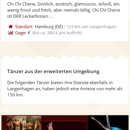
Chi Chi Cherie, Sinnlich, exotisch, glamourös, stilvoll, ein
Fo
5
wenig frivol und frech, aber niemals billig. Chi Chi Cherie
ber
Sternen
ist DER Leckerbissen ...
Standort:
Hamburg
(DE)
-
123 km von Langenhagen
Gage:
€
(bis ca. 500 € pro Auftritt)
Tänzer aus der erweiterten Umgebung
Die folgenden Tänzer bieten ihre Dienste ebenfalls in
Langenhagen an, haben jedoch eine Anreise von mehr als
150 km.