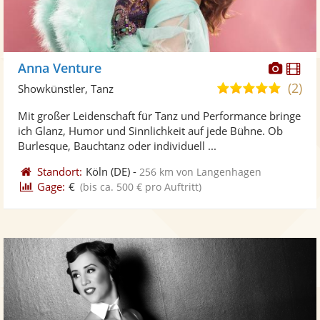
Diese
Di
Anna Venture
Künst
Kü
(2)
5,0
Showkünstler, Tanz
stellt
ste
von
Mit großer Leidenschaft für Tanz und Performance bringe
Fotos
Vi
5
ich Glanz, Humor und Sinnlichkeit auf jede Bühne. Ob
bereit
ber
Sternen
Burlesque, Bauchtanz oder individuell ...
Standort:
Köln
(DE)
-
256 km von Langenhagen
Gage:
€
(bis ca. 500 € pro Auftritt)