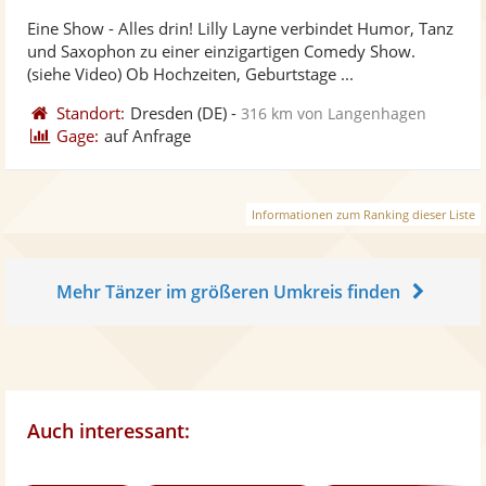
stellt
ste
von
Eine Show - Alles drin! Lilly Layne verbindet Humor, Tanz
Fotos
Vi
5
und Saxophon zu einer einzigartigen Comedy Show.
bereit
ber
Sternen
(siehe Video) Ob Hochzeiten, Geburtstage ...
Standort:
Dresden
(DE)
-
316 km von Langenhagen
Gage:
auf Anfrage
Informationen zum Ranking dieser Liste
Mehr Tänzer im größeren Umkreis finden
Auch interessant: