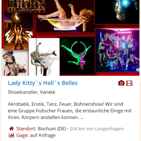
Diese
Di
Lady Kitty´s Hell´s Belles
Künst
Kü
Showkünstler, Varieté
stellt
ste
Akrobatik, Erotik, Tanz, Feuer, Bühnenshow! Wir sind
Fotos
Vi
eine Gruppe hübscher Frauen, die erstaunliche Dinge mit
bereit
ber
ihren. Körpern anstellen können. ...
Standort:
Bochum
(DE)
-
204 km von Langenhagen
Gage:
auf Anfrage