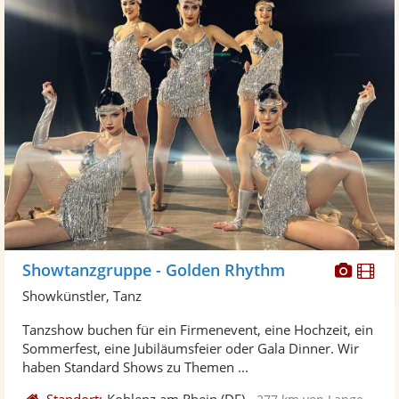
Diese
Di
Showtanzgruppe - Golden Rhythm
Künst
Kü
Showkünstler, Tanz
stellt
ste
Tanzshow buchen für ein Firmenevent, eine Hochzeit, ein
Fotos
Vi
Sommerfest, eine Jubiläumsfeier oder Gala Dinner. Wir
bereit
ber
haben Standard Shows zu Themen ...
Standort:
Koblenz am Rhein
(DE)
-