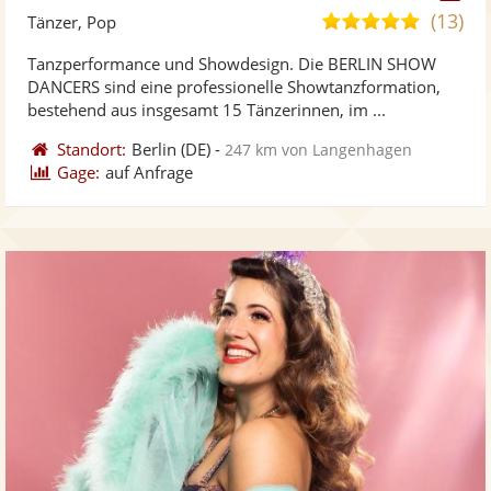
Künst
Kü
(13)
5,0
Tänzer, Pop
stellt
ste
von
Tanzperformance und Showdesign. Die BERLIN SHOW
Fotos
Vi
5
DANCERS sind eine professionelle Showtanzformation,
bereit
ber
Sternen
bestehend aus insgesamt 15 Tänzerinnen, im ...
Standort:
Berlin
(DE)
-
247 km von Langenhagen
Gage:
auf Anfrage