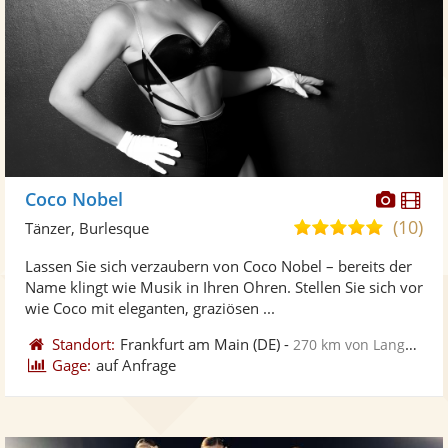
Diese
Di
Coco Nobel
Künst
Kü
(10)
5,0
Tänzer, Burlesque
stellt
ste
von
Lassen Sie sich verzaubern von Coco Nobel – bereits der
Fotos
Vi
5
Name klingt wie Musik in Ihren Ohren. Stellen Sie sich vor
bereit
ber
Sternen
wie Coco mit eleganten, graziösen ...
Standort:
Frankfurt am Main
(DE)
-
270 km von Langenhagen
Gage:
auf Anfrage