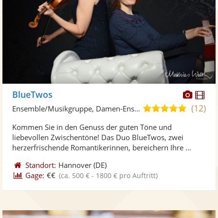
Diese
Di
BlueTwos
Künst
Kü
(12)
4,8
Ensemble/Musikgruppe, Damen-Ensemble • Live-Musiker
stellt
ste
von
Kommen Sie in den Genuss der guten Töne und
Fotos
Vi
5
liebevollen Zwischentöne! Das Duo BlueTwos, zwei
bereit
ber
Sternen
herzerfrischende Romantikerinnen, bereichern Ihre ...
Standort:
Hannover
(DE)
Gage:
€€
(ca. 500 € - 1800 € pro Auftritt)