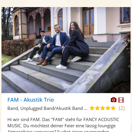
Diese
Di
FAM - Akustik Trio
Künst
Kü
(2)
5,0
Band, Unplugged Band/Akustik Band • Live-Musiker
stellt
ste
von
Hi wir sind FAM. Das "FAM" steht für FANCY ACOUSTIC
Fotos
Vi
5
MUSIC. Du möchtest deiner Feier eine lässig-loungige
bereit
ber
Sternen
Atmosphäre verpassen? Suchst einen spannenden ...