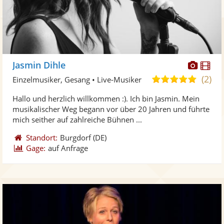
Diese
Di
Jasmin Dihle
Künst
Kü
(2)
5,0
Einzelmusiker, Gesang • Live-Musiker
stellt
ste
von
Hallo und herzlich willkommen :). Ich bin Jasmin. Mein
Fotos
Vi
5
musikalischer Weg begann vor über 20 Jahren und führte
bereit
ber
Sternen
mich seither auf zahlreiche Bühnen ...
Standort:
Burgdorf
(DE)
Gage:
auf Anfrage