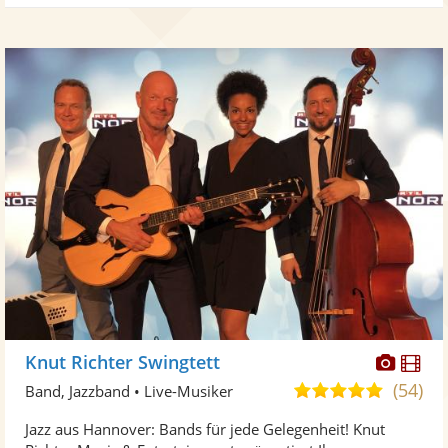
Diese
Di
Knut Richter Swingtett
Künst
Kü
(54)
5,0
Band, Jazzband • Live-Musiker
stellt
ste
von
Jazz aus Hannover: Bands für jede Gelegenheit! Knut
Fotos
Vi
5