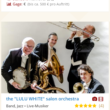
Gage:
€
(bis ca. 500 € pro Auftritt)
Diese
Di
the "LULU WHITE" salon orchestra
Künst
Kü
(4)
5,0
Band, Jazz • Live-Musiker