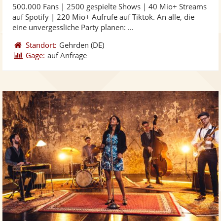
500.000 Fans | 2500 gespielte Shows | 40 Mio+ Streams
Fotos
Vi
5
auf Spotify | 220 Mio+ Aufrufe auf Tiktok. An alle, die
bereit
ber
Sternen
eine unvergessliche Party planen: ...
Standort:
Gehrden
(DE)
Gage:
auf Anfrage