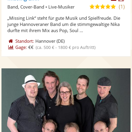
Künst
Kü
(1)
5,0
Band, Cover-Band • Live-Musiker
stellt
ste
von
„Missing Link“ steht für gute Musik und Spielfreude. Die
Fotos
Vi
5
junge Hannoveraner Band um die stimmgewaltige Nika
bereit
ber
Sternen
durfte mit ihrem Mix aus Pop, Soul ...
Standort:
Hannover
(DE)
Gage:
€€
(ca. 500 € - 1800 € pro Auftritt)