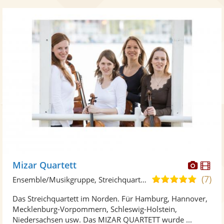
Diese
Di
Mizar Quartett
Künst
Kü
(7)
5,0
Ensemble/Musikgruppe, Streichquartett • Live-Musiker
stellt
ste
von
Das Streichquartett im Norden. Für Hamburg, Hannover,
Fotos
Vi
5
Mecklenburg-Vorpommern, Schleswig-Holstein,
bereit
ber
Sternen
Niedersachsen usw. Das MIZAR QUARTETT wurde ...