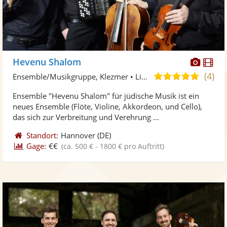
Diese
Di
Hevenu Shalom
Künst
Kü
(4)
5,0
Ensemble/Musikgruppe, Klezmer • Live-Musiker
stellt
ste
von
Ensemble "Hevenu Shalom" für jüdische Musik ist ein
Fotos
Vi
5
neues Ensemble (Flöte, Violine, Akkordeon, und Cello),
bereit
ber
Sternen
das sich zur Verbreitung und Verehrung ...
Standort:
Hannover
(DE)
Gage:
€€
(ca. 500 € - 1800 € pro Auftritt)