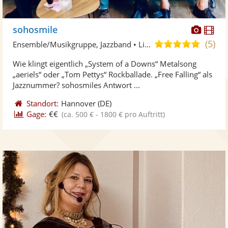
Diese
Di
sohosmile
Künst
Kü
(5)
5,0
Ensemble/Musikgruppe, Jazzband • Live-Musiker
stellt
ste
von
Wie klingt eigentlich „System of a Downs“ Metalsong
Fotos
Vi
5
„aeriels“ oder „Tom Pettys“ Rockballade. „Free Falling“ als
bereit
ber
Sternen
Jazznummer? sohosmiles Antwort ...
Standort:
Hannover
(DE)
Gage:
€€
(ca. 500 € - 1800 € pro Auftritt)