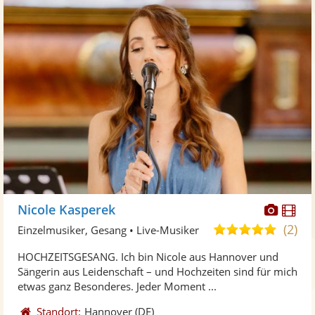
Diese
Di
Nicole Kasperek
Künst
Kü
(2)
5,0
Einzelmusiker, Gesang • Live-Musiker
stellt
ste
von
HOCHZEITSGESANG. Ich bin Nicole aus Hannover und
Fotos
Vi
5
Sängerin aus Leidenschaft – und Hochzeiten sind für mich
bereit
ber
Sternen
etwas ganz Besonderes. Jeder Moment ...
Standort:
Hannover
(DE)