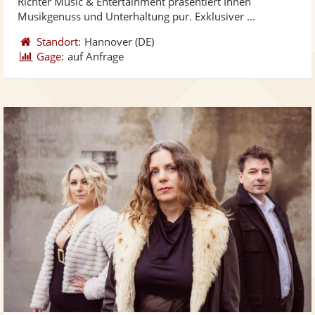
Richter Music & Entertainment präsentiert Ihnen
bereit
ber
Sternen
Musikgenuss und Unterhaltung pur. Exklusiver ...
Standort:
Hannover
(DE)
Gage:
auf Anfrage