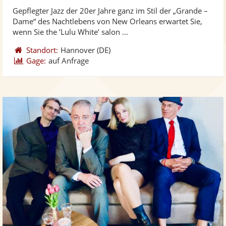
stellt
ste
von
Gepflegter Jazz der 20er Jahre ganz im Stil der „Grande –
Fotos
Vi
5
Dame“ des Nachtlebens von New Orleans erwartet Sie,
bereit
ber
Sternen
wenn Sie the ’Lulu White’ salon ...
Standort:
Hannover
(DE)
Gage:
auf Anfrage