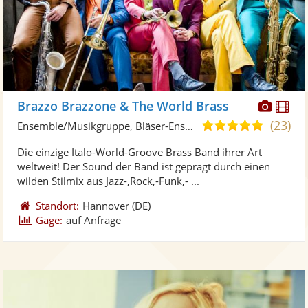
Diese
Di
Brazzo Brazzone & The World Brass
Künst
Kü
(23)
5,0
Ensemble/Musikgruppe, Bläser-Ensemble • Live-Musiker
stellt
ste
von
Die einzige Italo-World-Groove Brass Band ihrer Art
Fotos
Vi
5
weltweit! Der Sound der Band ist geprägt durch einen
bereit
ber
Sternen
wilden Stilmix aus Jazz-,Rock,-Funk,- ...
Standort:
Hannover
(DE)
Gage:
auf Anfrage