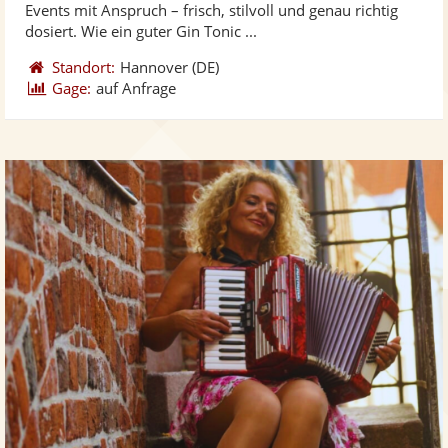
Events mit Anspruch – frisch, stilvoll und genau richtig
bereit
ber
Sternen
dosiert. Wie ein guter Gin Tonic ...
Standort:
Hannover
(DE)
Gage:
auf Anfrage