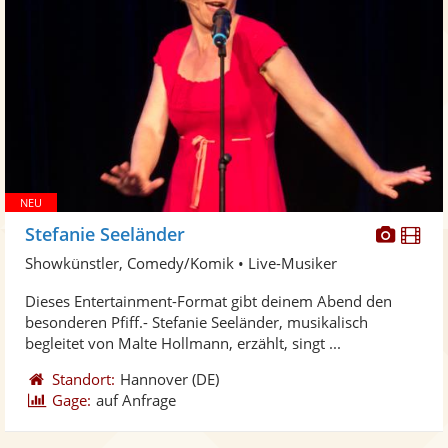
Diese
Di
Stefanie Seeländer
Künst
Kü
Showkünstler, Comedy/Komik • Live-Musiker
stellt
ste
Dieses Entertainment-Format gibt deinem Abend den
Fotos
Vi
besonderen Pfiff.- Stefanie Seeländer, musikalisch
bereit
ber
begleitet von Malte Hollmann, erzählt, singt ...
Standort:
Hannover
(DE)
Gage:
auf Anfrage