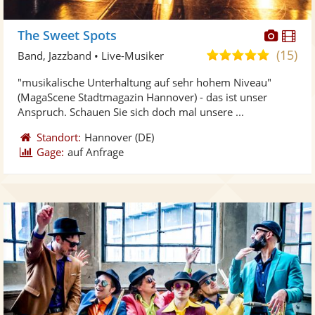
Diese
Di
The Sweet Spots
Künst
Kü
(15)
5,0
Band, Jazzband • Live-Musiker
stellt
ste
von
"musikalische Unterhaltung auf sehr hohem Niveau"
Fotos
Vi
5
(MagaScene Stadtmagazin Hannover) - das ist unser
bereit
ber
Sternen
Anspruch. Schauen Sie sich doch mal unsere ...
Standort:
Hannover
(DE)
Gage:
auf Anfrage