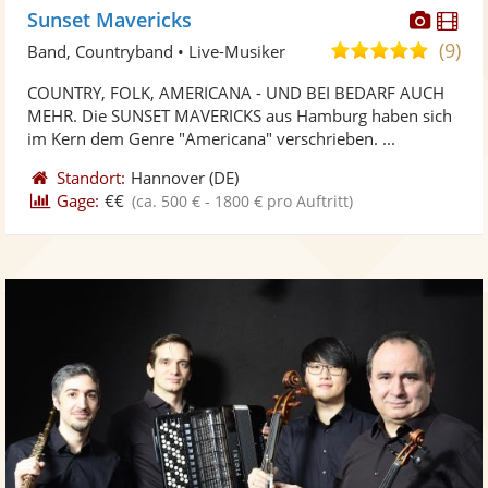
Diese
Di
Sunset Mavericks
Künst
Kü
(9)
4,9
Band, Countryband • Live-Musiker
stellt
ste
von
COUNTRY, FOLK, AMERICANA - UND BEI BEDARF AUCH
Fotos
Vi
5
MEHR. Die SUNSET MAVERICKS aus Hamburg haben sich
bereit
ber
Sternen
im Kern dem Genre "Americana" verschrieben. ...
Standort:
Hannover
(DE)
Gage:
€€
(ca. 500 € - 1800 € pro Auftritt)