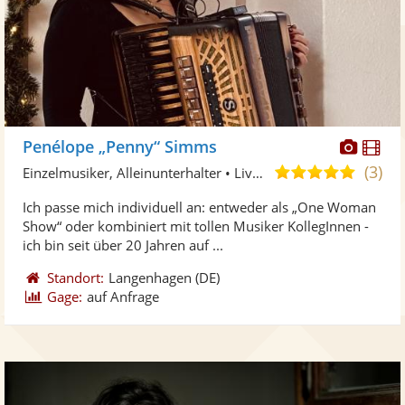
Diese
Di
Penélope „Penny“ Simms
Künst
Kü
(3)
5,0
Einzelmusiker, Alleinunterhalter • Live-Musiker
stellt
ste
von
Ich passe mich individuell an: entweder als „One Woman
Fotos
Vi
5
Show“ oder kombiniert mit tollen Musiker KollegInnen -
bereit
ber
Sternen
ich bin seit über 20 Jahren auf ...
Standort:
Langenhagen
(DE)
Gage:
auf Anfrage