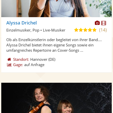
Diese
Di
Alyssa Drichel
Künst
Kü
(14)
5,0
Einzelmusiker, Pop • Live-Musiker
stellt
ste
von
Ob als Einzelkünstlerin oder begleitet von ihrer Band….
Fotos
Vi
5
Alyssa Drichel bietet ihnen eigene Songs sowie ein
bereit
ber
Sternen
umfangreiches Repertoire an Cover-Songs ...
Standort:
Hannover
(DE)
Gage:
auf Anfrage