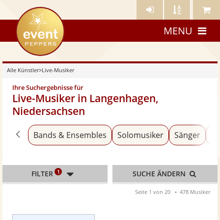
Künstler-
Künstler
Meine
eventpeppers
Login
A-
Künstle
MENU
Z
Alle Künstler
>
Live-Musiker
Ihre Suchergebnisse für
Live-Musiker in Langenhagen,
Niedersachsen
Zurück zu «Alle Künstler»
Bands & Ensembles
Solomusiker
Sänger
An
1
FILTER
SUCHE ÄNDERN
Seite 1 von 20
478 Musiker