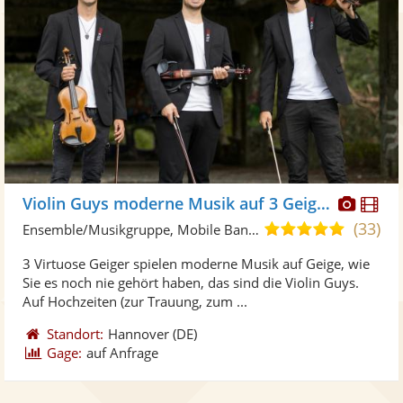
Diese
Di
Violin Guys moderne Musik auf 3 Geigen
Künst
Kü
(33)
5,0
Ensemble/Musikgruppe, Mobile Band/Walking Act • Live-Musiker
stellt
ste
von
3 Virtuose Geiger spielen moderne Musik auf Geige, wie
Fotos
Vi
5
Sie es noch nie gehört haben, das sind die Violin Guys.
bereit
ber
Sternen
Auf Hochzeiten (zur Trauung, zum ...
Standort:
Hannover
(DE)
Gage:
auf Anfrage