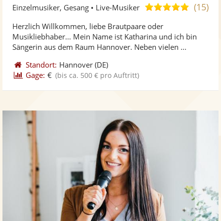
Künst
Kü
(15)
5,0
Einzelmusiker, Gesang • Live-Musiker
stellt
ste
von
Herzlich Willkommen, liebe Brautpaare oder
Fotos
Vi
5
Musikliebhaber... Mein Name ist Katharina und ich bin
bereit
ber
Sternen
Sängerin aus dem Raum Hannover. Neben vielen ...
Standort:
Hannover
(DE)
Gage:
€
(bis ca. 500 € pro Auftritt)