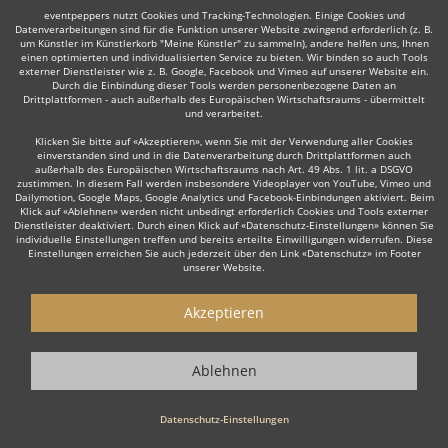
eventpeppers nutzt Cookies und Tracking-Technologien. Einige Cookies und
Datenverarbeitungen sind für die Funktion unserer Website zwingend erforderlich (z. B.
um Künstler im Künstlerkorb "Meine Künstler" zu sammeln), andere helfen uns, Ihnen
einen optimierten und individualisierten Service zu bieten. Wir binden so auch Tools
externer Dienstleister wie z. B. Google, Facebook und Vimeo auf unserer Website ein.
Manche dieser Live-Musiker bieten ihre Dienste auch in
Durch die Einbindung dieser Tools werden personenbezogene Daten an
Drittplattformen - auch außerhalb des Europäischen Wirtschaftsraums - übermittelt
der Umgebung an, z. B. in
Bünde
,
Wunstorf
,
Lemgo
,
und verarbeitet.
Löhne
,
Seelze
,
Walsrode
,
Verden
oder
Lübbecke
.
Klicken Sie bitte auf «Akzeptieren», wenn Sie mit der Verwendung aller Cookies
einverstanden sind und in die Datenverarbeitung durch Drittplattformen auch
außerhalb des Europäischen Wirtschaftsraums nach Art. 49 Abs. 1 lit. a DSGVO
zustimmen. In diesem Fall werden insbesondere Videoplayer von YouTube, Vimeo und
Dailymotion, Google Maps, Google Analytics und Facebook-Einbindungen aktiviert. Beim
Klick auf «Ablehnen» werden nicht unbedingt erforderlich Cookies und Tools externer
Dienstleister deaktiviert. Durch einen Klick auf «Datenschutz-Einstellungen» können Sie
individuelle Einstellungen treffen und bereits erteilte Einwilligungen widerrufen. Diese
Einstellungen erreichen Sie auch jederzeit über den Link «Datenschutz» im Footer
unserer Website.
Live-Musiker gesucht?
Akzeptieren
Sie sind auf der Suche nach einem Live Musiker, der Ihr Event zu
einem einzigartigen Erlebnis macht? Dann sind Sie hier genau
richtig! Ob stilvolle
Lounge Musik
zum Empfang, emotionale Live
Ablehnen
Musik zur Hochzeit oder die energiegeladene Performance einer
Live Band
für Ihre Firmenfeier – unsere erfahrenen Live Musiker
Datenschutz-Einstellungen
sorgen für die perfekte Stimmung.