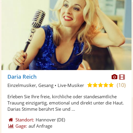
Diese
Di
Daria Reich
Künst
Kü
(10)
5,0
Einzelmusiker, Gesang • Live-Musiker
stellt
ste
von
Erleben Sie Ihre freie, kirchliche oder standesamtliche
Fotos
Vi
5
Trauung einzigartig, emotional und direkt unter die Haut.
bereit
ber
Sternen
Darias Stimme berührt Sie und ...
Standort:
Hannover
(DE)
Gage:
auf Anfrage