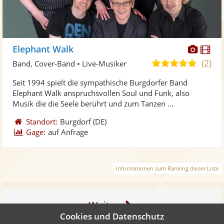
Diese
Di
Elephant Walk
Künst
Kü
(2)
5,0
Band, Cover-Band • Live-Musiker
stellt
ste
von
Seit 1994 spielt die sympathische Burgdorfer Band
Fotos
Vi
5
Elephant Walk anspruchsvollen Soul und Funk, also
bereit
ber
Sternen
Musik die die Seele berührt und zum Tanzen ...
Standort:
Burgdorf
(DE)
Gage:
auf Anfrage
Informationen zum Ranking dieser Liste
Weiter
Cookies und Datenschutz