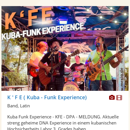
Diese
Di
K ' F E ( Kuba - Funk Experience)
Künst
Kü
Band, Latin
stellt
ste
Kuba Funk Experience - KFE - DPA - MELDUNG. Aktuelle
Fotos
Vi
streng geheime DNA Experience in einem kubanischen
bereit
ber
Hochsicherheits Labor 3. Grades haben ...