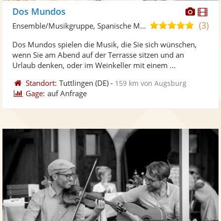
Diese
Di
Dos Mundos
Künst
Kü
(3)
5,0
Ensemble/Musikgruppe, Spanische Musik
stellt
ste
von
Dos Mundos spielen die Musik, die Sie sich wünschen,
Fotos
Vi
5
wenn Sie am Abend auf der Terrasse sitzen und an
bereit
ber
Sternen
Urlaub denken, oder im Weinkeller mit einem ...
Standort:
Tuttlingen
(DE)
-
159 km von Augsburg
Gage:
auf Anfrage