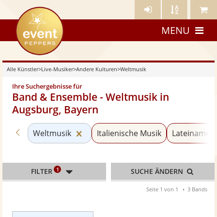
Künstler-
Künstler
Meine
eventpeppers
Login
A-
Künstle
MENU
Z
Alle Künstler
>
Live-Musiker
>
Andere Kulturen
>
Weltmusik
Ihre Suchergebnisse für
Band & Ensemble - Weltmusik in
Augsburg, Bayern
Zurück zu «Andere Kulturen»
Kategorie «Weltmusik» zurücksetze
Weltmusik
Italienische Musik
Lateinameri
1
FILTER
SUCHE ÄNDERN
Seite 1 von 1
3 Bands