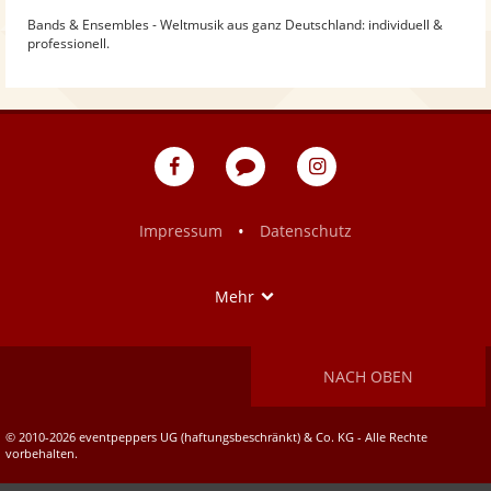
Bands & Ensembles - Weltmusik aus ganz Deutschland: individuell &
professionell.
eventpeppers
Blog
eventpeppers
auf
auf
Facebook
Instagram
•
Impressum
Datenschutz
Show
Mehr
NACH OBEN
© 2010-2026 eventpeppers UG (haftungsbeschränkt) & Co. KG - Alle Rechte
vorbehalten.