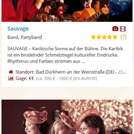
Diese
Di
Sauvage
Künst
Kü
(7)
5,0
Band, Partyband
stellt
ste
von
SAUVAGE – Karibische Sonne auf der Bühne. Die Karibik
Fotos
Vi
5
ist ein brodelnder Schmelztiegel kultureller Eindrücke.
bereit
ber
Sternen
Rhythmus und Farben strömen aus ...
Standort:
Bad Dürkheim an der Weinstraße
(DE)
-
233 km von Augsburg
Gage:
€€
(ca. 500 € - 1800 € pro Auftritt)