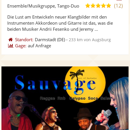
Künst
Kü
(12)
5,0
Ensemble/Musikgruppe, Tango-Duo
stellt
ste
von
Die Lust am Entwickeln neuer Klangbilder mit den
Fotos
Vi
5
Instrumenten Akkordeon und Gitarre ist das, was die
bereit
ber
Sternen
beiden Musiker Andrii Fesenko und Jeremy ...
Standort:
Darmstadt
(DE)
-
233 km von Augsburg
Gage:
auf Anfrage