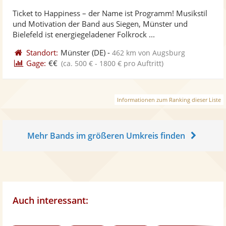
stellt
ste
von
Ticket to Happiness – der Name ist Programm! Musikstil
Fotos
Vi
5
und Motivation der Band aus Siegen, Münster und
bereit
ber
Sternen
Bielefeld ist energiegeladener Folkrock ...
Standort:
Münster
(DE)
-
462 km von Augsburg
Gage:
€€
(ca. 500 € - 1800 € pro Auftritt)
Informationen zum Ranking dieser Liste
Mehr Bands im größeren Umkreis finden
Auch interessant: