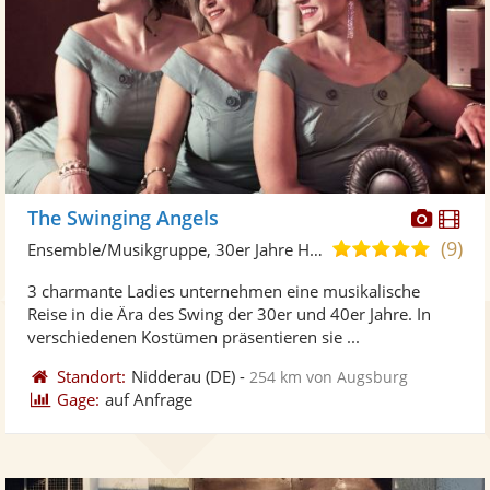
Diese
Di
The Swinging Angels
Künst
Kü
(9)
5,0
Ensemble/Musikgruppe, 30er Jahre Hits
stellt
ste
von
3 charmante Ladies unternehmen eine musikalische
Fotos
Vi
5
Reise in die Ära des Swing der 30er und 40er Jahre. In
bereit
ber
Sternen
verschiedenen Kostümen präsentieren sie ...
Standort:
Nidderau
(DE)
-
254 km von Augsburg
Gage:
auf Anfrage