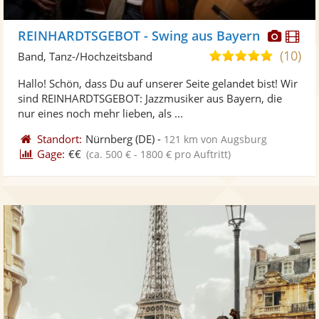
Diese
Di
REINHARDTSGEBOT - Swing aus Bayern
Künst
Kü
(10)
5,0
Band, Tanz-/Hochzeitsband
stellt
ste
von
Hallo! Schön, dass Du auf unserer Seite gelandet bist! Wir
Fotos
Vi
5
sind REINHARDTSGEBOT: Jazzmusiker aus Bayern, die
bereit
ber
Sternen
nur eines noch mehr lieben, als ...
Standort:
Nürnberg
(DE)
-
121 km von Augsburg
Gage:
€€
(ca. 500 € - 1800 € pro Auftritt)