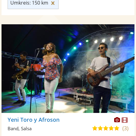
Umkreis: 150 km zurücksetzen
Umkreis: 150 km
Diese
Di
Yeni Toro y Afroson
Künst
Kü
(3)
5,0
Band, Salsa
stellt
ste
von