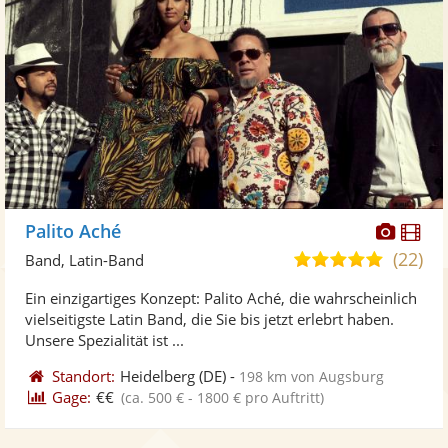
Diese
Di
Palito Aché
Künst
Kü
(22)
5,0
Band, Latin-Band
stellt
ste
von
Ein einzigartiges Konzept: Palito Aché, die wahrscheinlich
Fotos
Vi
5
vielseitigste Latin Band, die Sie bis jetzt erlebrt haben.
bereit
ber
Sternen
Unsere Spezialität ist ...
Standort:
Heidelberg
(DE)
-
198 km von Augsburg
Gage:
€€
(ca. 500 € - 1800 € pro Auftritt)