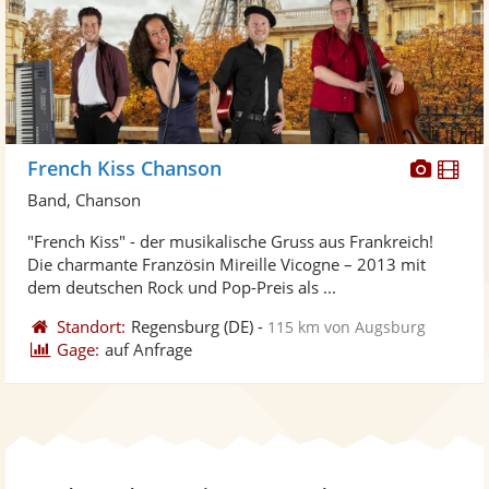
Diese
Di
French Kiss Chanson
Künst
Kü
Band, Chanson
stellt
ste
"French Kiss" - der musikalische Gruss aus Frankreich!
Fotos
Vi
Die charmante Französin Mireille Vicogne – 2013 mit
bereit
ber
dem deutschen Rock und Pop-Preis als ...
Standort:
Regensburg
(DE)
-
115 km von Augsburg
Gage:
auf Anfrage