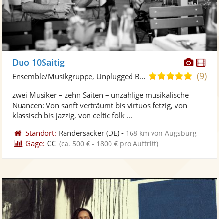
Diese
Di
Duo 10Saitig
Künst
Kü
(9)
5,0
Ensemble/Musikgruppe, Unplugged Band/Akustik Band
stellt
ste
von
zwei Musiker – zehn Saiten – unzählige musikalische
Fotos
Vi
5
Nuancen: Von sanft verträumt bis virtuos fetzig, von
bereit
ber
Sternen
klassisch bis jazzig, von celtic folk ...
Standort:
Randersacker
(DE)
-
168 km von Augsburg
Gage:
€€
(ca. 500 € - 1800 € pro Auftritt)