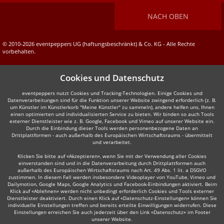
NACH OBEN
© 2010-2026 eventpeppers UG (haftungsbeschränkt) & Co. KG - Alle Rechte
vorbehalten.
Cookies und Datenschutz
eventpeppers nutzt Cookies und Tracking-Technologien. Einige Cookies und
Datenverarbeitungen sind für die Funktion unserer Website zwingend erforderlich (z. B.
um Künstler im Künstlerkorb "Meine Künstler" zu sammeln), andere helfen uns, Ihnen
einen optimierten und individualisierten Service zu bieten. Wir binden so auch Tools
externer Dienstleister wie z. B. Google, Facebook und Vimeo auf unserer Website ein.
Durch die Einbindung dieser Tools werden personenbezogene Daten an
Drittplattformen - auch außerhalb des Europäischen Wirtschaftsraums - übermittelt
und verarbeitet.
Klicken Sie bitte auf «Akzeptieren», wenn Sie mit der Verwendung aller Cookies
einverstanden sind und in die Datenverarbeitung durch Drittplattformen auch
außerhalb des Europäischen Wirtschaftsraums nach Art. 49 Abs. 1 lit. a DSGVO
zustimmen. In diesem Fall werden insbesondere Videoplayer von YouTube, Vimeo und
Dailymotion, Google Maps, Google Analytics und Facebook-Einbindungen aktiviert. Beim
Klick auf «Ablehnen» werden nicht unbedingt erforderlich Cookies und Tools externer
Dienstleister deaktiviert. Durch einen Klick auf «Datenschutz-Einstellungen» können Sie
individuelle Einstellungen treffen und bereits erteilte Einwilligungen widerrufen. Diese
Einstellungen erreichen Sie auch jederzeit über den Link «Datenschutz» im Footer
unserer Website.