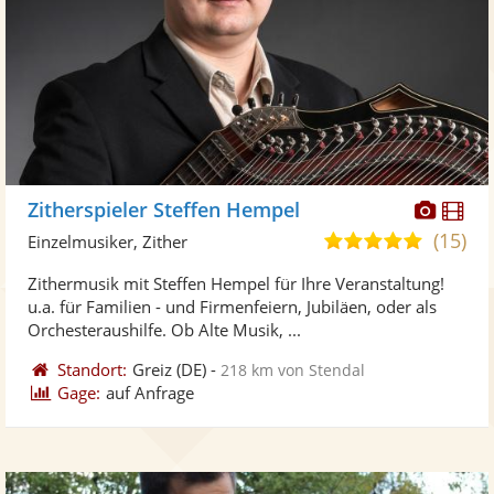
Diese
Di
Zitherspieler Steffen Hempel
Künst
Kü
(15)
5,0
Einzelmusiker, Zither
stellt
ste
von
Zithermusik mit Steffen Hempel für Ihre Veranstaltung!
Fotos
Vi
5
u.a. für Familien - und Firmenfeiern, Jubiläen, oder als
bereit
ber
Sternen
Orchesteraushilfe. Ob Alte Musik, ...
Standort:
Greiz
(DE)
-
218 km von Stendal
Gage:
auf Anfrage