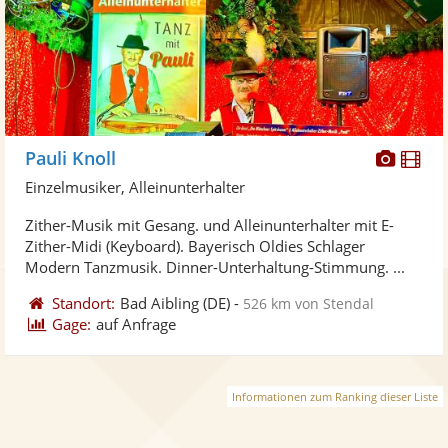
Diese
Di
Pauli Knoll
Künst
Kü
Einzelmusiker, Alleinunterhalter
stellt
ste
Zither-Musik mit Gesang. und Alleinunterhalter mit E-
Fotos
Vi
Zither-Midi (Keyboard). Bayerisch Oldies Schlager
bereit
ber
Modern Tanzmusik. Dinner-Unterhaltung-Stimmung. ...
Standort:
Bad Aibling
(DE)
-
526 km von Stendal
Gage:
auf Anfrage
Informationen zum Ranking dieser Liste