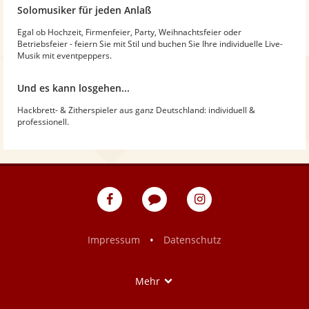
Solomusiker für jeden Anlaß
Egal ob Hochzeit, Firmenfeier, Party, Weihnachtsfeier oder
Betriebsfeier - feiern Sie mit Stil und buchen Sie Ihre individuelle Live-
Musik mit eventpeppers.
Und es kann losgehen...
Hackbrett- & Zitherspieler aus ganz Deutschland: individuell &
professionell.
eventpeppers
Blog
eventpeppers
auf
auf
Facebook
Instagram
•
Impressum
Datenschutz
Show
Mehr