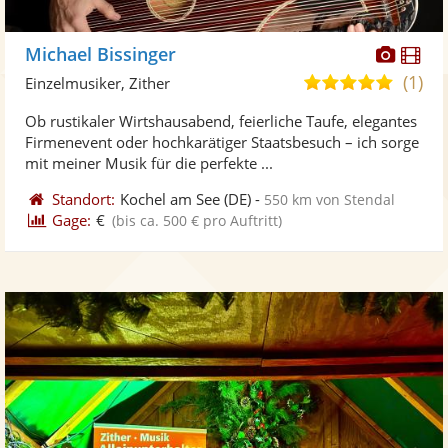
Diese
Di
Michael Bissinger
Künst
Kü
(1)
5,0
Einzelmusiker, Zither
stellt
ste
von
Ob rustikaler Wirtshausabend, feierliche Taufe, elegantes
Fotos
Vi
5
Firmenevent oder hochkarätiger Staatsbesuch – ich sorge
bereit
ber
Sternen
mit meiner Musik für die perfekte ...
Standort:
Kochel am See
(DE)
-
550 km von Stendal
Gage:
€
(bis ca. 500 € pro Auftritt)