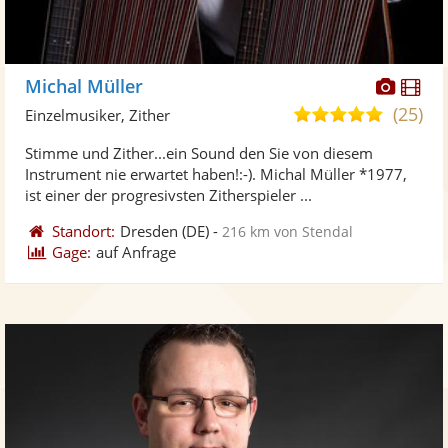
Diese
Di
Michal Müller
Künst
Kü
(25)
4,9
Einzelmusiker, Zither
stellt
ste
von
Stimme und Zither...ein Sound den Sie von diesem
Fotos
Vi
5
Instrument nie erwartet haben!:-). Michal Müller *1977,
bereit
ber
Sternen
ist einer der progresivsten Zitherspieler ...
Standort:
Dresden
(DE)
-
216 km von Stendal
Gage:
auf Anfrage