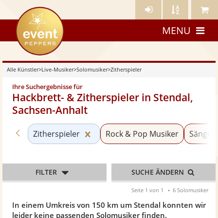
Künstler-
Künstler
Meine
eventpeppers
Login
A-
Künstle
MENU
Z
Alle Künstler
>
Live-Musiker
>
Solomusiker
>
Zitherspieler
Ihre Suchergebnisse für
Hackbrett- & Zitherspieler in Stendal,
Sachsen-Anhalt
Zurück zu «Solomusiker»
Kategorie «Zitherspieler» zurücks
Zitherspieler
Rock & Pop Musiker
Sänger 
FILTER
SUCHE ÄNDERN
Seite 1 von 1
6 Solomusiker
In einem Umkreis von 150 km um Stendal konnten wir
leider keine passenden Solomusiker finden.