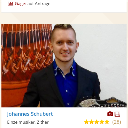
Gage:
auf Anfrage
Diese
Di
Johannes Schubert
Künst
Kü
(28)
5,0
Einzelmusiker, Zither
stellt
ste