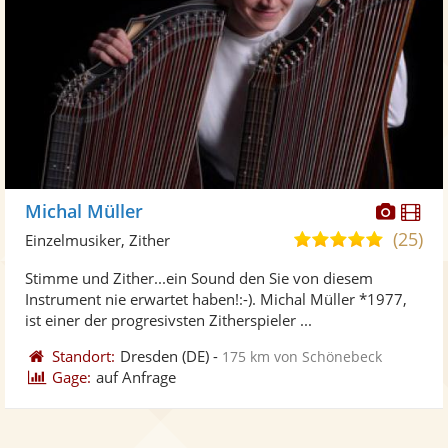
Diese
Di
Michal Müller
Künst
Kü
(25)
4,9
Einzelmusiker, Zither
stellt
ste
von
Stimme und Zither...ein Sound den Sie von diesem
Fotos
Vi
5
Instrument nie erwartet haben!:-). Michal Müller *1977,
bereit
ber
Sternen
ist einer der progresivsten Zitherspieler ...
Standort:
Dresden
(DE)
-
175 km von Schönebeck
Gage:
auf Anfrage