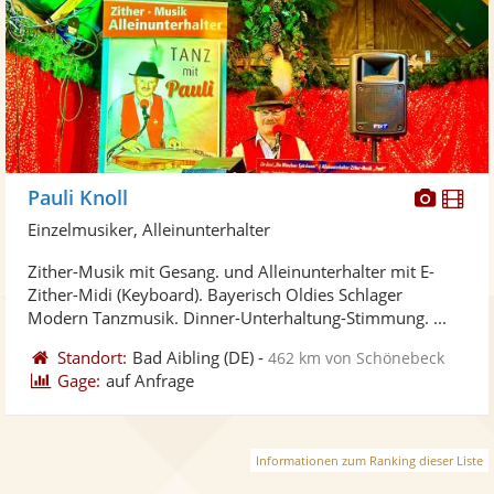
Diese
Di
Pauli Knoll
Künst
Kü
Einzelmusiker, Alleinunterhalter
stellt
ste
Zither-Musik mit Gesang. und Alleinunterhalter mit E-
Fotos
Vi
Zither-Midi (Keyboard). Bayerisch Oldies Schlager
bereit
ber
Modern Tanzmusik. Dinner-Unterhaltung-Stimmung. ...
Standort:
Bad Aibling
(DE)
-
462 km von Schönebeck
Gage:
auf Anfrage
Informationen zum Ranking dieser Liste