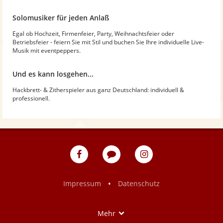
Solomusiker für jeden Anlaß
Egal ob Hochzeit, Firmenfeier, Party, Weihnachtsfeier oder
Betriebsfeier - feiern Sie mit Stil und buchen Sie Ihre individuelle Live-
Musik mit eventpeppers.
Und es kann losgehen...
Hackbrett- & Zitherspieler aus ganz Deutschland: individuell &
professionell.
eventpeppers
Blog
eventpeppers
auf
auf
Facebook
Instagram
•
Impressum
Datenschutz
Show
Mehr