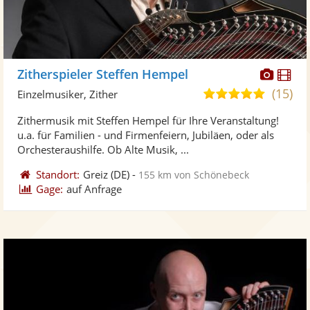
Diese
Di
Zitherspieler Steffen Hempel
Künst
Kü
(15)
5,0
Einzelmusiker, Zither
stellt
ste
von
Zithermusik mit Steffen Hempel für Ihre Veranstaltung!
Fotos
Vi
5
u.a. für Familien - und Firmenfeiern, Jubiläen, oder als
bereit
ber
Sternen
Orchesteraushilfe. Ob Alte Musik, ...
Standort:
Greiz
(DE)
-
155 km von Schönebeck
Gage:
auf Anfrage