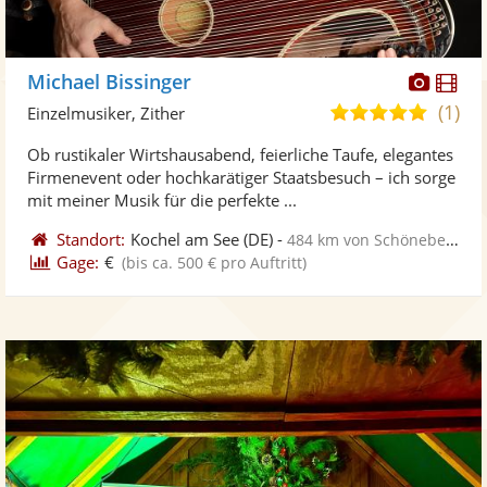
Diese
Di
Michael Bissinger
Künst
Kü
(1)
5,0
Einzelmusiker, Zither
stellt
ste
von
Ob rustikaler Wirtshausabend, feierliche Taufe, elegantes
Fotos
Vi
5
Firmenevent oder hochkarätiger Staatsbesuch – ich sorge
bereit
ber
Sternen
mit meiner Musik für die perfekte ...
Standort:
Kochel am See
(DE)
-
484 km von Schönebeck
Gage:
€
(bis ca. 500 € pro Auftritt)