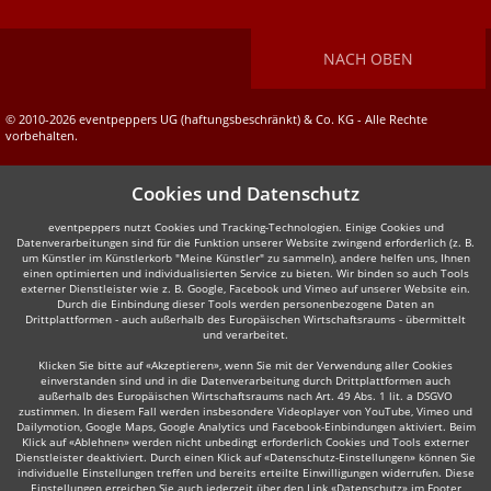
NACH OBEN
© 2010-2026 eventpeppers UG (haftungsbeschränkt) & Co. KG - Alle Rechte
vorbehalten.
Cookies und Datenschutz
eventpeppers nutzt Cookies und Tracking-Technologien. Einige Cookies und
Datenverarbeitungen sind für die Funktion unserer Website zwingend erforderlich (z. B.
um Künstler im Künstlerkorb "Meine Künstler" zu sammeln), andere helfen uns, Ihnen
einen optimierten und individualisierten Service zu bieten. Wir binden so auch Tools
externer Dienstleister wie z. B. Google, Facebook und Vimeo auf unserer Website ein.
Durch die Einbindung dieser Tools werden personenbezogene Daten an
Drittplattformen - auch außerhalb des Europäischen Wirtschaftsraums - übermittelt
und verarbeitet.
Klicken Sie bitte auf «Akzeptieren», wenn Sie mit der Verwendung aller Cookies
einverstanden sind und in die Datenverarbeitung durch Drittplattformen auch
außerhalb des Europäischen Wirtschaftsraums nach Art. 49 Abs. 1 lit. a DSGVO
zustimmen. In diesem Fall werden insbesondere Videoplayer von YouTube, Vimeo und
Dailymotion, Google Maps, Google Analytics und Facebook-Einbindungen aktiviert. Beim
Klick auf «Ablehnen» werden nicht unbedingt erforderlich Cookies und Tools externer
Dienstleister deaktiviert. Durch einen Klick auf «Datenschutz-Einstellungen» können Sie
individuelle Einstellungen treffen und bereits erteilte Einwilligungen widerrufen. Diese
Einstellungen erreichen Sie auch jederzeit über den Link «Datenschutz» im Footer