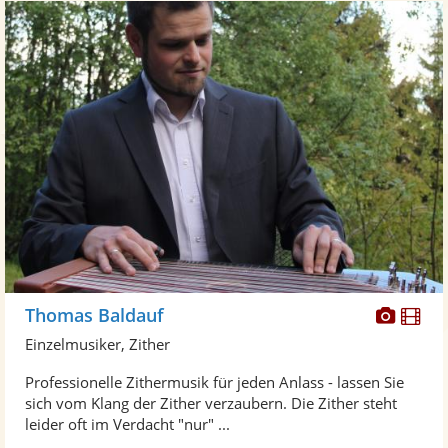
Diese
Di
Thomas Baldauf
Künst
Kü
Einzelmusiker, Zither
stellt
ste
Professionelle Zithermusik für jeden Anlass - lassen Sie
Fotos
Vi
sich vom Klang der Zither verzaubern. Die Zither steht
bereit
ber
leider oft im Verdacht "nur" ...