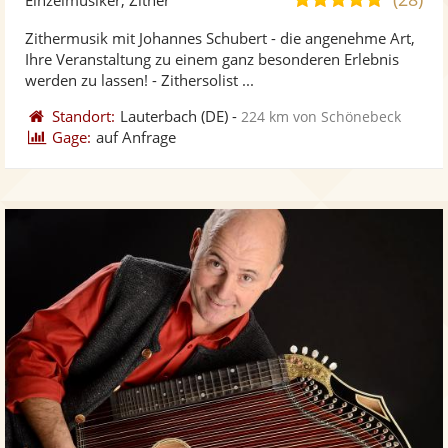
stellt
ste
von
Zithermusik mit Johannes Schubert - die angenehme Art,
Fotos
Vi
5
Ihre Veranstaltung zu einem ganz besonderen Erlebnis
bereit
ber
Sternen
werden zu lassen! - Zithersolist ...
Standort:
Lauterbach
(DE)
-
224 km von Schönebeck
Gage:
auf Anfrage