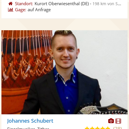
Standort:
Kurort Oberwiesenthal
(DE)
-
198 km von Schönebeck
Gage:
auf Anfrage
Diese
Di
Johannes Schubert
Künst
Kü
(28)
5,0
Einzelmusiker, Zither