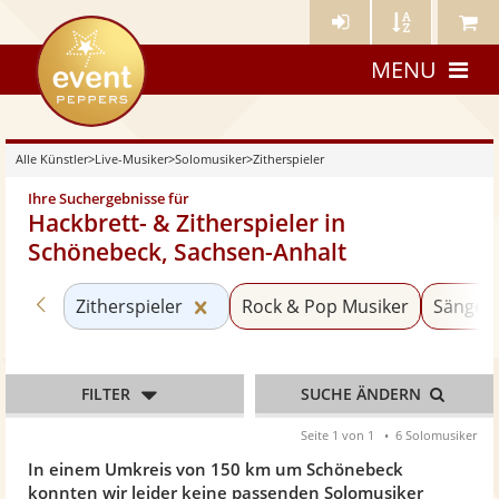
Künstler-
Künstler
Meine
eventpeppers
Login
A-
Künstle
MENU
Z
Alle Künstler
>
Live-Musiker
>
Solomusiker
>
Zitherspieler
Ihre Suchergebnisse für
Hackbrett- & Zitherspieler in
Schönebeck, Sachsen-Anhalt
Zurück zu «Solomusiker»
Kategorie «Zitherspieler» zurücks
Zitherspieler
Rock & Pop Musiker
Sänger 
FILTER
SUCHE ÄNDERN
Seite 1 von 1
6 Solomusiker
In einem Umkreis von 150 km um Schönebeck
konnten wir leider keine passenden Solomusiker