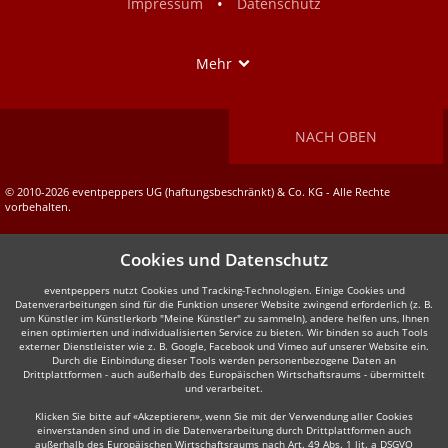
•
Impressum
Datenschutz
Show
Mehr
NACH OBEN
© 2010-2026 eventpeppers UG (haftungsbeschränkt) & Co. KG - Alle Rechte
vorbehalten.
Cookies und Datenschutz
eventpeppers nutzt Cookies und Tracking-Technologien. Einige Cookies und
Datenverarbeitungen sind für die Funktion unserer Website zwingend erforderlich (z. B.
um Künstler im Künstlerkorb "Meine Künstler" zu sammeln), andere helfen uns, Ihnen
einen optimierten und individualisierten Service zu bieten. Wir binden so auch Tools
externer Dienstleister wie z. B. Google, Facebook und Vimeo auf unserer Website ein.
Durch die Einbindung dieser Tools werden personenbezogene Daten an
Drittplattformen - auch außerhalb des Europäischen Wirtschaftsraums - übermittelt
und verarbeitet.
Klicken Sie bitte auf «Akzeptieren», wenn Sie mit der Verwendung aller Cookies
einverstanden sind und in die Datenverarbeitung durch Drittplattformen auch
außerhalb des Europäischen Wirtschaftsraums nach Art. 49 Abs. 1 lit. a DSGVO