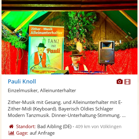
Diese
Di
Pauli Knoll
Künst
Kü
Einzelmusiker, Alleinunterhalter
stellt
ste
Zither-Musik mit Gesang. und Alleinunterhalter mit E-
Fotos
Vi
Zither-Midi (Keyboard). Bayerisch Oldies Schlager
bereit
ber
Modern Tanzmusik. Dinner-Unterhaltung-Stimmung. ...
Standort:
Bad Aibling
(DE)
-
409 km von Völklingen
Gage:
auf Anfrage