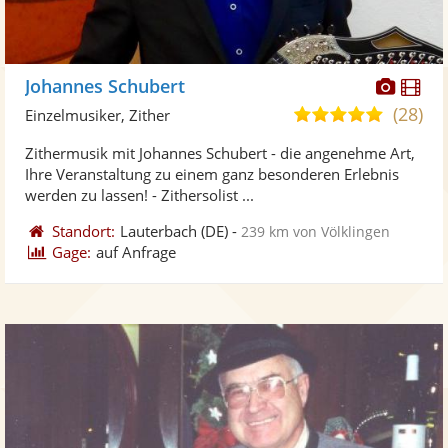
Diese
Di
Johannes Schubert
Künst
Kü
(28)
5,0
Einzelmusiker, Zither
stellt
ste
von
Zithermusik mit Johannes Schubert - die angenehme Art,
Fotos
Vi
5
Ihre Veranstaltung zu einem ganz besonderen Erlebnis
bereit
ber
Sternen
werden zu lassen! - Zithersolist ...
Standort:
Lauterbach
(DE)
-
239 km von Völklingen
Gage:
auf Anfrage