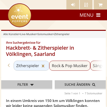
Künstler-
Künstler
Meine
eventpeppers
Login
A-
Künstle
MENU
Z
Alle Künstler
>
Live-Musiker
>
Solomusiker
>
Zitherspieler
Ihre Suchergebnisse für
Hackbrett- & Zitherspieler in
Völklingen, Saarland
Zurück zu «Solomusiker»
Kategorie «Zitherspieler» zurücks
Zitherspieler
Rock & Pop Musiker
Sänger 
FILTER
SUCHE ÄNDERN
Seite 1 von 1
7 Solomusiker
In einem Umkreis von 150 km um Völklingen konnten
wir leider keine passenden Solomusiker finden.