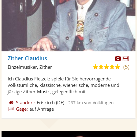
Diese
Di
Zither Claudius
Künst
Kü
(5)
4,9
Einzelmusiker, Zither
stellt
ste
von
Ich Claudius Fietzek: spiele für Sie hervorragende
Fotos
Vi
5
volkstümliche, klassische, wienerische, moderne und
bereit
ber
Sternen
jäzzige Zither-Musik, gelegentlich mit ...
Standort:
Eriskirch
(DE)
-
267 km von Völklingen
Gage:
auf Anfrage