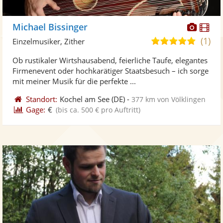
Diese
Di
Michael Bissinger
Künst
Kü
(1)
5,0
Einzelmusiker, Zither
stellt
ste
von
Ob rustikaler Wirtshausabend, feierliche Taufe, elegantes
Fotos
Vi
5
Firmenevent oder hochkarätiger Staatsbesuch – ich sorge
bereit
ber
Sternen
mit meiner Musik für die perfekte ...
Standort:
Kochel am See
(DE)
-
377 km von Völklingen
Gage:
€
(bis ca. 500 € pro Auftritt)