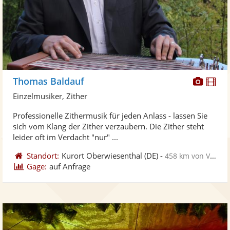
Diese
Di
Thomas Baldauf
Künst
Kü
Einzelmusiker, Zither
stellt
ste
Professionelle Zithermusik für jeden Anlass - lassen Sie
Fotos
Vi
sich vom Klang der Zither verzaubern. Die Zither steht
bereit
ber
leider oft im Verdacht "nur" ...
Standort:
Kurort Oberwiesenthal
(DE)
-
458 km von Völklingen
Gage:
auf Anfrage