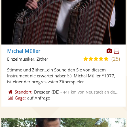
Diese
Di
Michal Müller
Künst
Kü
(25)
4,9
Einzelmusiker, Zither
stellt
ste
von
Stimme und Zither...ein Sound den Sie von diesem
Fotos
Vi
5
Instrument nie erwartet haben!:-). Michal Müller *1977,
bereit
ber
Sternen
ist einer der progresivsten Zitherspieler ...
Standort:
Dresden
(DE)
-
441 km von Neustadt an der Weinstraße
Gage:
auf Anfrage