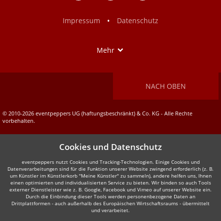
Facebook
Instagram
•
Impressum
Datenschutz
Show
Mehr
NACH OBEN
© 2010-2026 eventpeppers UG (haftungsbeschränkt) & Co. KG - Alle Rechte
vorbehalten.
Cookies und Datenschutz
eventpeppers nutzt Cookies und Tracking-Technologien. Einige Cookies und
Datenverarbeitungen sind für die Funktion unserer Website zwingend erforderlich (z. B.
um Künstler im Künstlerkorb "Meine Künstler" zu sammeln), andere helfen uns, Ihnen
einen optimierten und individualisierten Service zu bieten. Wir binden so auch Tools
externer Dienstleister wie z. B. Google, Facebook und Vimeo auf unserer Website ein.
Durch die Einbindung dieser Tools werden personenbezogene Daten an
Drittplattformen - auch außerhalb des Europäischen Wirtschaftsraums - übermittelt
und verarbeitet.