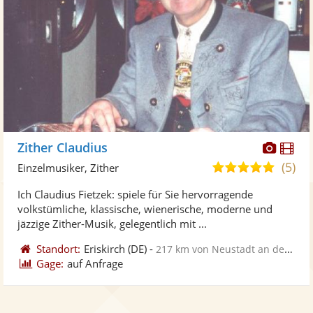
Diese
Di
Zither Claudius
Künst
Kü
(5)
4,9
Einzelmusiker, Zither
stellt
ste
von
Ich Claudius Fietzek: spiele für Sie hervorragende
Fotos
Vi
5
volkstümliche, klassische, wienerische, moderne und
bereit
ber
Sternen
jäzzige Zither-Musik, gelegentlich mit ...
Standort:
Eriskirch
(DE)
-
217 km von Neustadt an der Weinstraße
Gage:
auf Anfrage