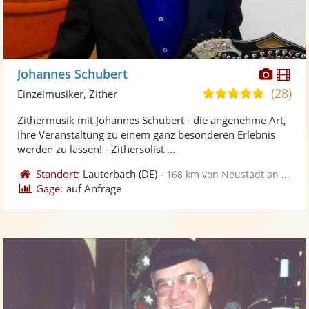
Diese
Di
Johannes Schubert
Künst
Kü
(28)
5,0
Einzelmusiker, Zither
stellt
ste
von
Zithermusik mit Johannes Schubert - die angenehme Art,
Fotos
Vi
5
Ihre Veranstaltung zu einem ganz besonderen Erlebnis
bereit
ber
Sternen
werden zu lassen! - Zithersolist ...
Standort:
Lauterbach
(DE)
-
168 km von Neustadt an der Weinstraße
Gage:
auf Anfrage