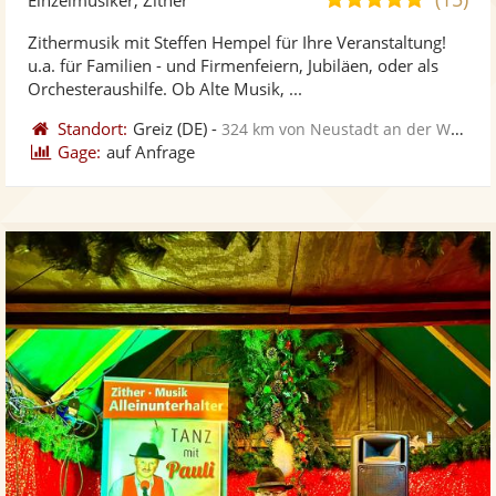
stellt
ste
von
Zithermusik mit Steffen Hempel für Ihre Veranstaltung!
Fotos
Vi
5
u.a. für Familien - und Firmenfeiern, Jubiläen, oder als
bereit
ber
Sternen
Orchesteraushilfe. Ob Alte Musik, ...
Standort:
Greiz
(DE)
-
324 km von Neustadt an der Weinstraße
Gage:
auf Anfrage