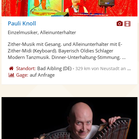
Diese
Di
Pauli Knoll
Künst
Kü
Einzelmusiker, Alleinunterhalter
stellt
ste
Zither-Musik mit Gesang. und Alleinunterhalter mit E-
Fotos
Vi
Zither-Midi (Keyboard). Bayerisch Oldies Schlager
bereit
ber
Modern Tanzmusik. Dinner-Unterhaltung-Stimmung. ...
Standort:
Bad Aibling
(DE)
-
329 km von Neustadt an der Weinstraße
Gage:
auf Anfrage