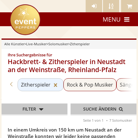
Künstler-
Künstler
Meine
eventpeppers
Login
A-
Künstle
MENU
Z
Alle Künstler
>
Live-Musiker
>
Solomusiker
>
Zitherspieler
Ihre Suchergebnisse für
Hackbrett- & Zitherspieler in Neustadt
an der Weinstraße, Rheinland-Pfalz
Zurück zu «Solomusiker»
Kategorie «Zitherspieler» zurücks
Zitherspieler
Rock & Pop Musiker
Sänger 
FILTER
SUCHE ÄNDERN
Seite 1 von 1
7 Solomusiker
In einem Umkreis von 150 km um Neustadt an der
Weinstraße konnten wir leider keine passenden