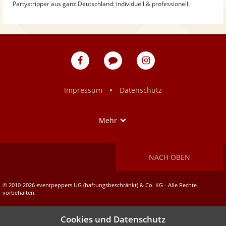
Partystripper aus ganz Deutschland: individuell & professionell.
eventpeppers
Blog
eventpeppers
auf
auf
Facebook
Instagram
•
Impressum
Datenschutz
Show
Mehr
NACH OBEN
© 2010-2026 eventpeppers UG (haftungsbeschränkt) & Co. KG - Alle Rechte
vorbehalten.
Cookies und Datenschutz