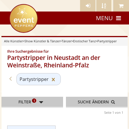
Künstler-
Künstler
Meine
eventpeppers
Login
A-
Künstle
MENU
Z
Alle Künstler
>
Show Künstler & Tänzer
>
Tänzer
>
Erotischer Tanz
>
Partystripper
Ihre Suchergebnisse für
Partystripper in Neustadt an der
Weinstraße, Rheinland-Pfalz
Zurück zu «Erotischer Tanz»
Kategorie «Partystripper» zurüc
Partystripper
1
FILTER
SUCHE ÄNDERN
Seite 1 von 1