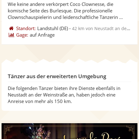
Wie keine andere verkörpert Coco Clownesse, die
Fotos
Vi
5
komische Seite des Burlesque. Die professionelle
bereit
ber
Sternen
Clownschauspielerin und leidenschaftliche Tänzerin ...
Standort:
Landstuhl
(DE)
-
42 km von Neustadt an der Weinstraße
Gage:
auf Anfrage
Tänzer aus der erweiterten Umgebung
Die folgenden Tänzer bieten ihre Dienste ebenfalls in
Neustadt an der Weinstraße an, haben jedoch eine
Anreise von mehr als 150 km.