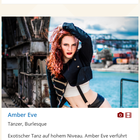
Diese
Di
Amber Eve
Künst
Kü
Tänzer, Burlesque
stellt
ste
Exotischer Tanz auf hohem Niveau. Amber Eve verführt
Fotos
Vi