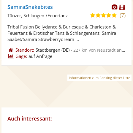
Diese
Di
SamiraSnakebites
Künst
Kü
(7)
5,0
Tänzer, Schlangen-/Feuertanz
stellt
ste
von
Tribal Fusion Bellydance & Burlesque & Charleston &
Fotos
Vi
5
Feuertanz & Erotischer Tanz & Schlangentanz. Samira
bereit
ber
Sternen
Saabet/Samira Strawberrydream ...
Standort:
Stadtbergen
(DE)
-
227 km von Neustadt an der Weinstraße
Gage:
auf Anfrage
Informationen zum Ranking dieser Liste
Auch interessant: