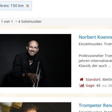
Umkreis: 150 km zurücksetzen
reis: 150 km
 1 von 1
4 Solomusiker
Norbert Koenn
Einzelmusiker, Tro
Professioneller Tr
Jahren internationa
Klassik, der auch ...
Standort:
Mett
Gage:
€€
(ca. 50
Trompeter Ren