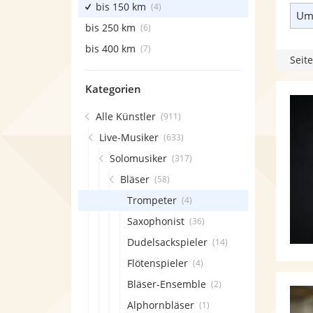
bis 150 km
(4)
Umk
bis 250 km
(6)
bis 400 km
(7)
Seite
Kategorien
Alle Künstler
(911)
Live-Musiker
(633)
Solomusiker
(317)
Bläser
(58)
Trompeter
(4)
Saxophonist
(36)
Dudelsackspieler
(14)
Flötenspieler
(4)
Bläser-Ensemble
(2)
Alphornbläser
(1)