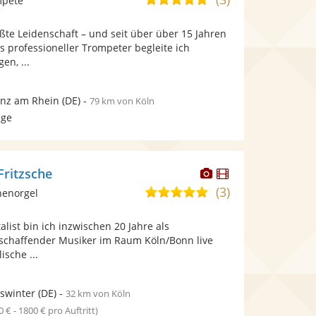
mpete
stellt
stellt
von
Fotos
Videos
ßte Leidenschaft – und seit über über 15 Jahren
5
bereit.
bereit.
s professioneller Trompeter begleite ich
Sternen
en, ...
nz am Rhein
(DE)
-
79 km von Köln
age
Dieser
Dieser
ritzsche
Künstler
Künstler
(3)
5,0
henorgel
stellt
stellt
von
Fotos
Videos
alist bin ich inzwischen 20 Jahre als
5
bereit.
bereit.
eischaffender Musiker im Raum Köln/Bonn live
Sternen
ische ...
swinter
(DE)
-
32 km von Köln
0 € - 1800 € pro Auftritt)