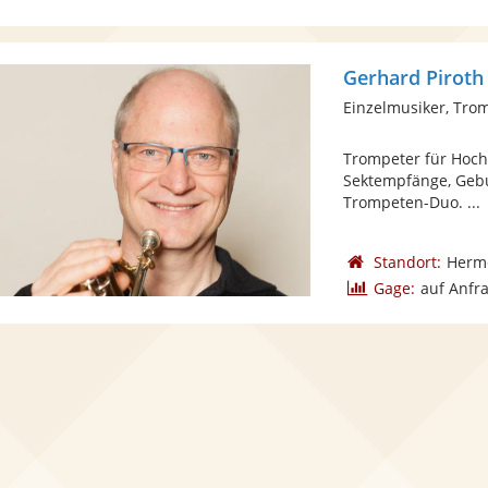
Gerhard Piroth
Einzelmusiker, Tro
Trompeter für Hochz
Sektempfänge, Gebur
Trompeten-Duo. ...
Standort:
Herme
Gage:
auf Anfr