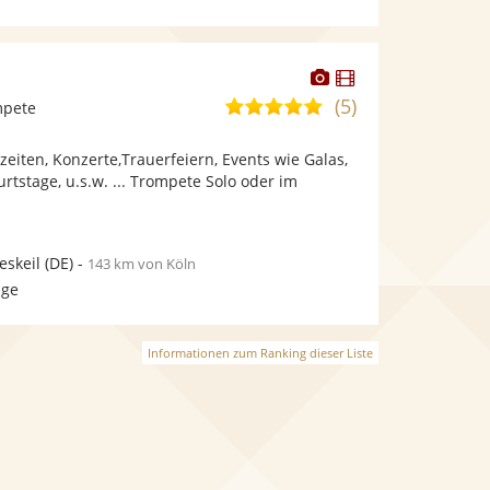
Dieser
Dieser
Künstler
Künstler
(5)
5,0
mpete
stellt
stellt
von
Fotos
Videos
eiten, Konzerte,Trauerfeiern, Events wie Galas,
5
bereit.
bereit.
tstage, u.s.w. ... Trompete Solo oder im
Sternen
skeil
(DE)
-
143 km von Köln
age
Informationen zum Ranking dieser Liste