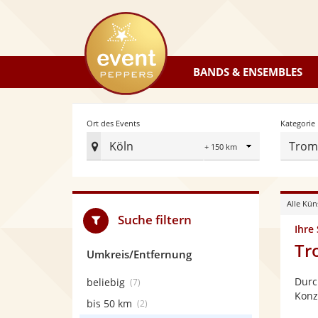
eventpeppers
BANDS & ENSEMBLES
Radius
Ort des Events
Kategorie
Köln
Trom
Ort
des
Events
Alle Kün
festlegen
Suche filtern
Ihre
Tr
Umkreis/Entfernung
Durc
beliebig
(7)
Konz
bis 50 km
(2)