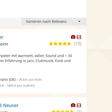
Dieser
Dieser
er
Künstler
Künstler
(19)
5,0
mpete
stellt
stellt
von
Fotos
Videos
ompeter mit warmem, vollen Sound und > 30
5
bereit.
bereit.
ler Erfahrung in Jazz, Clubmusik, Funk und
Sternen
mann
(DE)
-
36 km von Köln
0 € - 1800 € pro Auftritt)
Dieser
Dieser
é Neuser
Künstler
Künstler
(3)
5,0