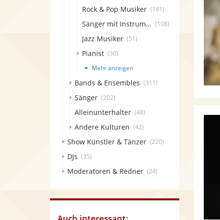
Rock & Pop Musiker
(181)
Sänger mit Instrument
(108)
Jazz Musiker
(51)
Pianist
(30)
Mehr anzeigen
Bands & Ensembles
(311)
Sänger
(202)
Alleinunterhalter
(48)
Andere Kulturen
(42)
Show Künstler & Tänzer
(220)
DJs
(35)
Moderatoren & Redner
(24)
Auch interessant: