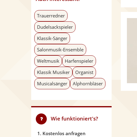
Trauerredner
Dudelsackspieler
Klassik-Sänger
Salonmusik-Ensemble
Weltmusik
Harfenspieler
Klassik Musiker
Organist
Musicalsänger
Alphornbläser
Wie funktioniert's?
1. Kostenlos anfragen