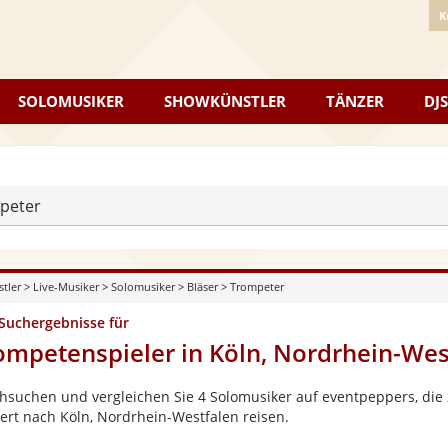
K
SOLOMUSIKER
SHOWKÜNSTLER
TÄNZER
DJS
peter
stler
>
Live-Musiker
>
Solomusiker
>
Bläser
>
Trompeter
 Suchergebnisse für
ompetenspieler in Köln, Nordrhein-Wes
hsuchen und vergleichen Sie 4 Solomusiker auf eventpeppers, die 
ert nach Köln, Nordrhein-Westfalen reisen.