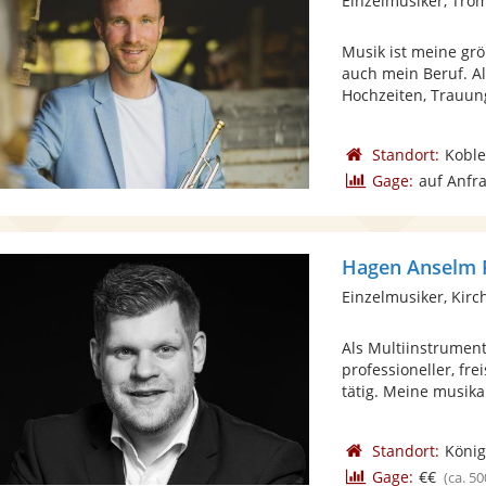
Einzelmusiker, Tro
Musik ist meine grö
auch mein Beruf. Al
Hochzeiten, Trauung
Standort:
Koble
Gage:
auf Anfr
Hagen Anselm F
Einzelmusiker, Kirc
Als Multiinstrument
professioneller, fr
tätig. Meine musikal
Standort:
König
Gage:
€€
(ca. 50